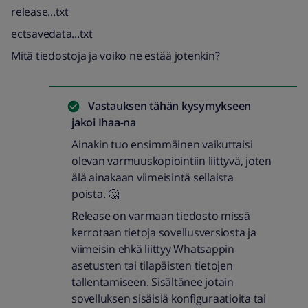
release...txt
ectsavedata...txt
Mitä tiedostoja ja voiko ne estää jotenkin?
Vastauksen tähän kysymykseen
jakoi
Ihaa-na
Ainakin tuo ensimmäinen vaikuttaisi
olevan varmuuskopiointiin liittyvä, joten
älä ainakaan viimeisintä sellaista
poista. 🤔
Release on varmaan tiedosto missä
kerrotaan tietoja sovellusversiosta ja
viimeisin ehkä liittyy Whatsappin
asetusten tai tilapäisten tietojen
tallentamiseen. Sisältänee jotain
sovelluksen sisäisiä konfiguraatioita tai