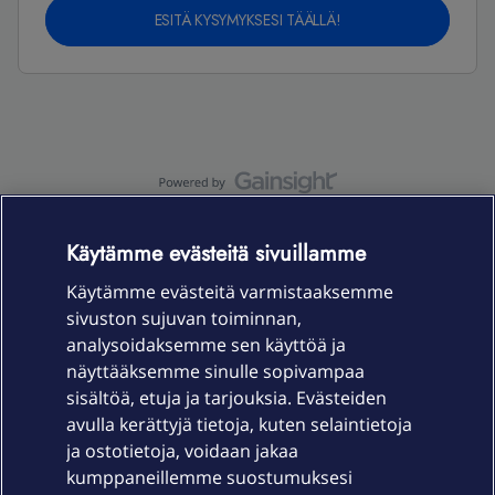
ESITÄ KYSYMYKSESI TÄÄLLÄ!
OmaYhteisö-käyttöehdot
Accessibility statement
Käytämme evästeitä sivuillamme
Käytämme evästeitä varmistaaksemme
sivuston sujuvan toiminnan,
Laitteet & liittymät
analysoidaksemme sen käyttöä ja
näyttääksemme sinulle sopivampaa
sisältöä, etuja ja tarjouksia. Evästeiden
Palvelut
avulla kerättyjä tietoja, kuten selaintietoja
ja ostotietoja, voidaan jakaa
Tuki
kumppaneillemme suostumuksesi