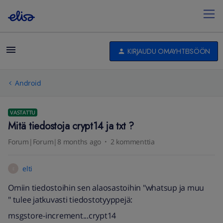
KIRJAUDU OMAYHTEISÖÖN
Android
VASTATTU
Mitä tiedostoja crypt14 ja txt ?
Forum|Forum|8 months ago
2 kommenttia
elti
E
Omiin tiedostoihin sen alaosastoihin "whatsup ja muu
" tulee jatkuvasti tiedostotyyppejä:
msgstore-increment...crypt14