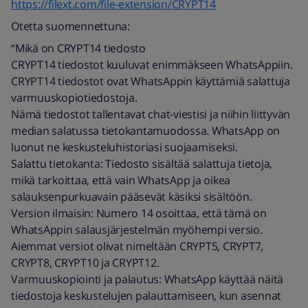
https://filext.com/file-extension/CRYPT14
Otetta suomennettuna:
“Mikä on CRYPT14 tiedosto
CRYPT14 tiedostot kuuluvat enimmäkseen WhatsAppiin.
CRYPT14 tiedostot ovat WhatsAppin käyttämiä salattuja
varmuuskopiotiedostoja.
Nämä tiedostot tallentavat chat-viestisi ja niihin liittyvän
median salatussa tietokantamuodossa. WhatsApp on
luonut ne keskusteluhistoriasi suojaamiseksi.
Salattu tietokanta: Tiedosto sisältää salattuja tietoja,
mikä tarkoittaa, että vain WhatsApp ja oikea
salauksenpurkuavain pääsevät käsiksi sisältöön.
Version ilmaisin: Numero 14 osoittaa, että tämä on
WhatsAppin salausjärjestelmän myöhempi versio.
Aiemmat versiot olivat nimeltään CRYPT5, CRYPT7,
CRYPT8, CRYPT10 ja CRYPT12.
Varmuuskopiointi ja palautus: WhatsApp käyttää näitä
tiedostoja keskustelujen palauttamiseen, kun asennat