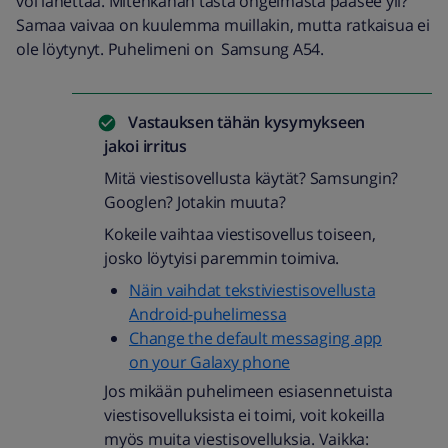
voi lähettää. Mitenkähän tästä ongelmasta pääsee yli?
Samaa vaivaa on kuulemma muillakin, mutta ratkaisua ei
ole löytynyt. Puhelimeni on Samsung A54.
Vastauksen tähän kysymykseen
jakoi
irritus
Mitä viestisovellusta käytät? Samsungin?
Googlen? Jotakin muuta?
Kokeile vaihtaa viestisovellus toiseen,
josko löytyisi paremmin toimiva.
Näin vaihdat tekstiviestisovellusta
Android-puhelimessa
Change the default messaging app
on your Galaxy phone
Jos mikään puhelimeen esiasennetuista
viestisovelluksista ei toimi, voit kokeilla
myös muita viestisovelluksia. Vaikka: