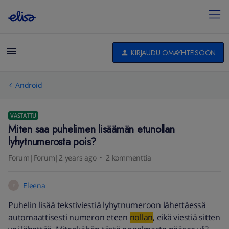
KIRJAUDU OMAYHTEISÖÖN
Android
VASTATTU
Miten saa puhelimen lisäämän etunollan
lyhytnumerosta pois?
Forum|Forum|2 years ago
2 kommenttia
Eleena
E
Puhelin lisää tekstiviestiä lyhytnumeroon lähettäessä
automaattisesti numeron eteen
nollan
, eikä viestiä sitten