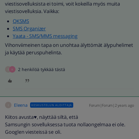
viestisovelluksista ei toimi, voit kokeilla myös muita
viestisovelluksia. Vaikka:
QKSMS
SMS Organizer
Yaata - SMS/MMS messaging
Vihonviimeinen tapa on unohtaa älyttömät älypuhelimet
ja käytää peruspuhelinta.
2 henkilöä tykkää tästä
E
K
Eleena
Forum|Forum|2 years ago
KESKUSTELUN ALOITTAJA
E
Kiitos avusta♥️, näyttää siltä, että
Samsungin sovelluksessa tuota nollaongelmaa ei ole.
Googlen viesteissä se oli.