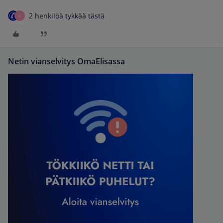
2 henkilöä tykkää tästä
K
Netin vianselvitys OmaElisassa