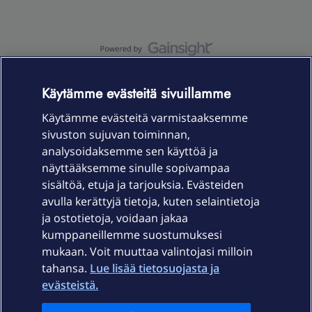
OmaYhteisö-käyttöehdot
Accessibility statement
Käytämme evästeitä sivuillamme
Käytämme evästeitä varmistaaksemme
sivuston sujuvan toiminnan,
Laitteet & liittymät
analysoidaksemme sen käyttöä ja
näyttääksemme sinulle sopivampaa
sisältöä, etuja ja tarjouksia. Evästeiden
Palvelut
avulla kerättyjä tietoja, kuten selaintietoja
ja ostotietoja, voidaan jakaa
Tuki
kumppaneillemme suostumuksesi
mukaan. Voit muuttaa valintojasi milloin
tahansa.
Lue lisää tietosuojasta ja
Ajankohtaista
evästeistä.
Elisa Oyj