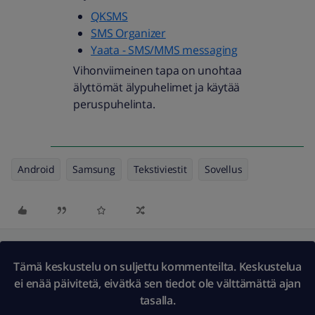
QKSMS
SMS Organizer
Yaata - SMS/MMS messaging
Vihonviimeinen tapa on unohtaa
älyttömät älypuhelimet ja käytää
peruspuhelinta.
Android
Samsung
Tekstiviestit
Sovellus
Tämä keskustelu on suljettu kommenteilta. Keskustelua
ei enää päivitetä, eivätkä sen tiedot ole välttämättä ajan
tasalla.