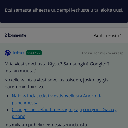
Etsi samasta aiheesta uudempi keskustelu
tai
aloita uusi.
2 kommenttia
Vanhin ensin
irritus
Forum|Forum|2 years ago
VASTAUS
Mitä viestisovellusta käytät? Samsungin? Googlen?
Jotakin muuta?
Kokeile vaihtaa viestisovellus toiseen, josko löytyisi
paremmin toimiva.
Näin vaihdat tekstiviestisovellusta Android-
puhelimessa
Change the default messaging app on your Galaxy
phone
Jos mikään puhelimeen esiasennetuista