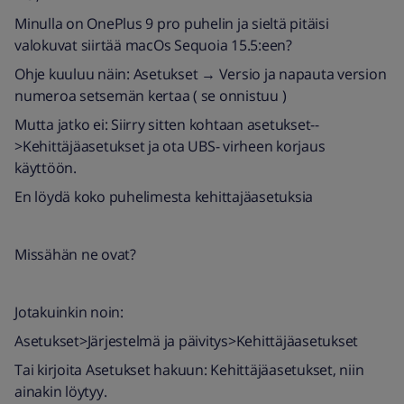
Minulla on OnePlus 9 pro puhelin ja sieltä pitäisi
valokuvat siirtää macOs Sequoia 15.5:een?
Ohje kuuluu näin: Asetukset → Versio ja napauta version
numeroa setsemän kertaa ( se onnistuu )
Mutta jatko ei: Siirry sitten kohtaan asetukset--
>Kehittäjäasetukset ja ota UBS- virheen korjaus
käyttöön.
En löydä koko puhelimesta kehittajäasetuksia
Missähän ne ovat?
Jotakuinkin noin:
Asetukset>Järjestelmä ja päivitys>Kehittäjäasetukset
Tai kirjoita Asetukset hakuun: Kehittäjäasetukset, niin
ainakin löytyy.