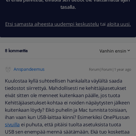
tasalla.
Etsi samasta aiheesta uudempi keskustelu
tai
aloita uusi.
8 kommenttia
Vanhin ensin
Anspandeemus
Forum|Forum|1 year ago
Kuulostaa kyllä suhteellisen hankalalta väylältä saada
tiedostot siirrettyä. Mahdollisesti ne kehittäjäasetukset
eivät sitten ole menneet kuitenkaan päälle, jos tuota
Kehittäjäasetukset-kohtaa ei noiden näpäytysten jälkeen
kuitenkaan löydy? Eikö puhelin ja Mac tunnista toisiaan,
ihan vaan kun USB-laittaa kiinni? Esimerkiksi OnePlussan
sivuilla
ei puhuta, että pitäisi tuolta asetuksista tuota
USB sen enempää mennä säätämään. Ekä tuo koskettaa