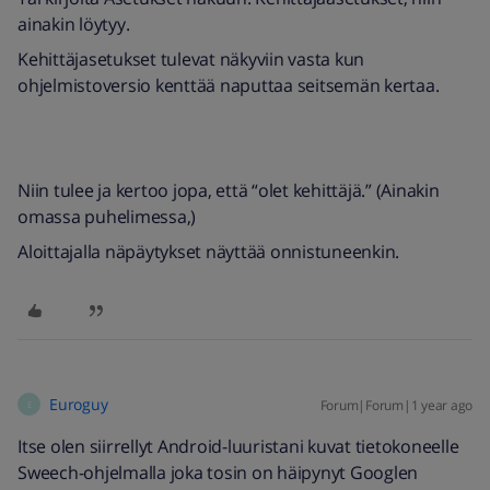
ainakin löytyy.
Kehittäjasetukset tulevat näkyviin vasta kun
ohjelmistoversio kenttää naputtaa seitsemän kertaa.
Niin tulee ja kertoo jopa, että “olet kehittäjä.” (Ainakin
omassa puhelimessa,)
Aloittajalla näpäytykset näyttää onnistuneenkin.
Euroguy
Forum|Forum|1 year ago
E
Itse olen siirrellyt Android-luuristani kuvat tietokoneelle
Sweech-ohjelmalla joka tosin on häipynyt Googlen