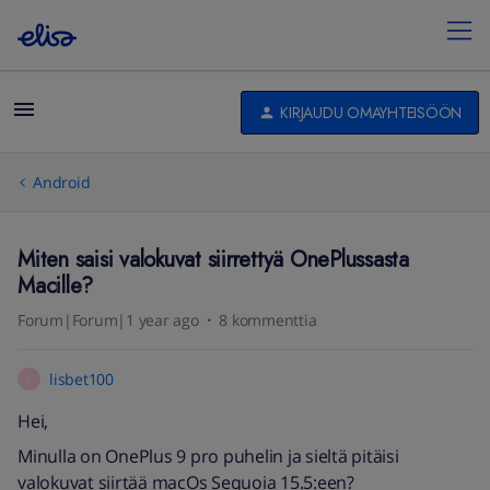
KIRJAUDU OMAYHTEISÖÖN
Android
Miten saisi valokuvat siirrettyä OnePlussasta
Macille?
Forum|Forum|1 year ago
8 kommenttia
lisbet100
L
Hei,
Minulla on OnePlus 9 pro puhelin ja sieltä pitäisi
valokuvat siirtää macOs Sequoia 15.5:een?