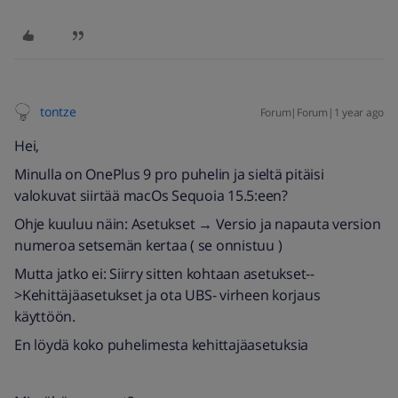
tontze
Forum|Forum|1 year ago
Hei,
Minulla on OnePlus 9 pro puhelin ja sieltä pitäisi
valokuvat siirtää macOs Sequoia 15.5:een?
Ohje kuuluu näin: Asetukset → Versio ja napauta version
numeroa setsemän kertaa ( se onnistuu )
Mutta jatko ei: Siirry sitten kohtaan asetukset--
>Kehittäjäasetukset ja ota UBS- virheen korjaus
käyttöön.
En löydä koko puhelimesta kehittajäasetuksia