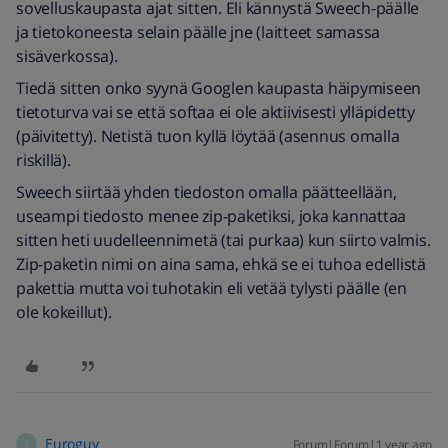
sovelluskaupasta ajat sitten. Eli kännystä Sweech-päälle
ja tietokoneesta selain päälle jne (laitteet samassa
sisäverkossa).
Tiedä sitten onko syynä Googlen kaupasta häipymiseen
tietoturva vai se että softaa ei ole aktiivisesti ylläpidetty
(päivitetty). Netistä tuon kyllä löytää (asennus omalla
riskillä).
Sweech siirtää yhden tiedoston omalla päätteellään,
useampi tiedosto menee zip-paketiksi, joka kannattaa
sitten heti uudelleennimetä (tai purkaa) kun siirto valmis.
Zip-paketin nimi on aina sama, ehkä se ei tuhoa edellistä
pakettia mutta voi tuhotakin eli vetää tylysti päälle (en
ole kokeillut).
Euroguy
Forum|Forum|1 year ago
E