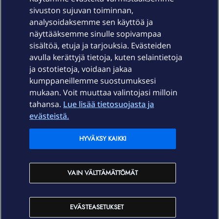
sivuston sujuvan toiminnan,
Laitteet & liittymät
analysoidaksemme sen käyttöä ja
näyttääksemme sinulle sopivampaa
sisältöä, etuja ja tarjouksia. Evästeiden
Palvelut
avulla kerättyjä tietoja, kuten selaintietoja
ja ostotietoja, voidaan jakaa
Tuki
kumppaneillemme suostumuksesi
mukaan. Voit muuttaa valintojasi milloin
tahansa.
Lue lisää tietosuojasta ja
Ajankohtaista
evästeistä.
Elisa Oyj
HYVÄKSY KAIKKI
In English
VAIN VÄLTTÄMÄTTÖMÄT
På Svenska
EVÄSTEASETUKSET