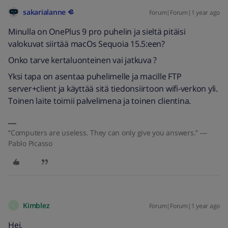
sakarialanne
Forum|Forum|1 year ago
Minulla on OnePlus 9 pro puhelin ja sieltä pitäisi
valokuvat siirtää macOs Sequoia 15.5:een?
Onko tarve kertaluonteinen vai jatkuva ?
Yksi tapa on asentaa puhelimelle ja macille FTP
server+client ja käyttää sitä tiedonsiirtoon wifi-verkon yli.
Toinen laite toimii palvelimena ja toinen clientina.
“Computers are useless. They can only give you answers.” ―
Pablo Picasso
Kimblez
Forum|Forum|1 year ago
K
Hei,