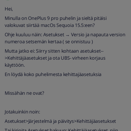
Hei,
Minulla on OnePlus 9 pro puhelin ja sieltä pitäisi
valokuvat siirtää macOs Sequoia 15.5:een?
Ohje kuuluu näin: Asetukset → Versio ja napauta version
numeroa setsemän kertaa ( se onnistuu )
Mutta jatko ei: Siirry sitten kohtaan asetukset--
>Kehittäjäasetukset ja ota UBS- virheen korjaus
käyttöön.
En löydä koko puhelimesta kehittajäasetuksia
Missähän ne ovat?
Jotakuinkin noin:
Asetukset>Järjestelmä ja päivitys>Kehittäjäasetukset
Tai kirjoita Asetukset hakuun: Kehittäjäasetukset, niin