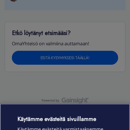
Etkö löytänyt etsimääsi?
OmaYhteisö on valmiina auttamaan!
ESITÄ KYSYMYKSESI TÄÄLLÄ!
OmaYhteisö-käyttöehdot
Accessibility statement
Käytämme evästeitä sivuillamme
Käytämme evästeitä varmistaaksemme