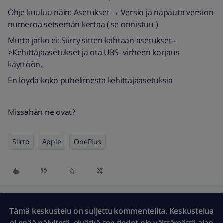
Ohje kuuluu näin: Asetukset → Versio ja napauta version
numeroa setsemän kertaa ( se onnistuu )
Mutta jatko ei: Siirry sitten kohtaan asetukset--
>Kehittäjäasetukset ja ota UBS- virheen korjaus
käyttöön.
En löydä koko puhelimesta kehittajäasetuksia
Missähän ne ovat?
Siirto
Apple
OnePlus
Tämä keskustelu on suljettu kommenteilta. Keskustelua
ei enää päivitetä, eivätkä sen tiedot ole välttämättä ajan