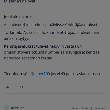
Missähän ne ovat?
Jotakuinkin noin:
Asetukset>Järjestelmä ja päivitys>Kehittäjäasetukset
Tai kirjoita Asetukset hakuun: Kehittäjäasetukset, niin
ainakin löytyy.
Kehittäjasetukset tulevat näkyviin vasta kun
ohjelmistoversio(build number samsungissa) kenttää
naputtaa seitsemän kertaa.
Tiedoksi myös ​
@lisbet100
jos vielä painit asian kanssa.
Kimblez
Forum|Forum|1 year ago
K