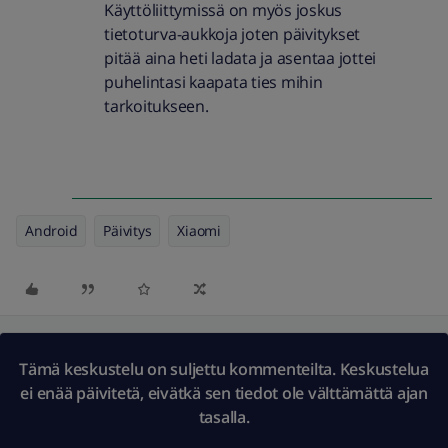
Käyttöliittymissä on myös joskus
tietoturva-aukkoja joten päivitykset
pitää aina heti ladata ja asentaa jottei
puhelintasi kaapata ties mihin
tarkoitukseen.
Android
Päivitys
Xiaomi
Tämä keskustelu on suljettu kommenteilta. Keskustelua
ei enää päivitetä, eivätkä sen tiedot ole välttämättä ajan
tasalla.