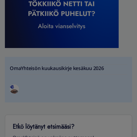
OmaYhteisön kuukausikirje kesäkuu 2026
Etkö löytänyt etsimääsi?