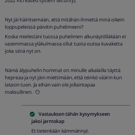
2022 Increased system security).
Nyt jäi häiritsemään, että mitähän ihmettä minä oikein
loppupeleissä päivitin puhelimeeni?
Koska mielestäni tuossa puhelimen alkunäytölläkään ei
vasemmassa yläkulmassa ollut tuota outoa kuvaketta
joka siinä nyt on.
Nämä älypuhelin hommat on minulle aikalailla täyttä
hepreaa ja nyt jäin miettimään, että teinkö väärin kun
latasin tuon. Ja eihän vain ole jollaintapaa
maksullinen. 😶
Vastauksen tähän kysymykseen
jakoi
jarmokap
Et tietenkään kämmännyt.