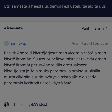
Etsi samasta aiheesta uudempi keskustelu
tai
aloita uusi.
4 kommenttia
Vanhin ensin
jarmokap
Forum|Forum|4 years ago
J
Päivitit Android käyttöjärjestelmän Xiaomin räätälöimän
käyttöliittymän. Suuret puhelinvalmistajat tekevät oman
käyttöliittymät perus-Androidiin erottuakseen
kilpailijoista joillain muka paremmilla ominaisuuksilla
mutta eiköhän suurin hyöty valmistajalle ole saada
paremmin kerättyä tietoa käyttäjästä.
1 henkilö tykkää tästä