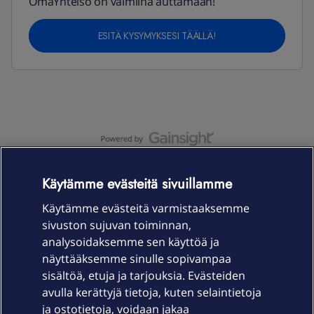
OmaYhteisö on valmiina auttamaan!
ESITÄ KYSYMYKSESI TÄÄLLÄ!
OmaYhteisö-käyttöehdot
Accessibility statement
Käytämme evästeitä sivuillamme
Käytämme evästeitä varmistaaksemme
sivuston sujuvan toiminnan,
Laitteet & liittymät
analysoidaksemme sen käyttöä ja
näyttääksemme sinulle sopivampaa
sisältöä, etuja ja tarjouksia. Evästeiden
Palvelut
avulla kerättyjä tietoja, kuten selaintietoja
ja ostotietoja, voidaan jakaa