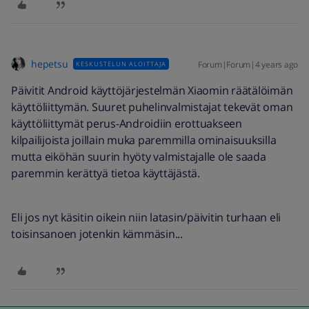
hepetsu
Forum|Forum|4 years ago
KESKUSTELUN ALOITTAJA
Päivitit Android käyttöjärjestelmän Xiaomin räätälöimän
käyttöliittymän. Suuret puhelinvalmistajat tekevät oman
käyttöliittymät perus-Androidiin erottuakseen
kilpailijoista joillain muka paremmilla ominaisuuksilla
mutta eiköhän suurin hyöty valmistajalle ole saada
paremmin kerättyä tietoa käyttäjästä.
Eli jos nyt käsitin oikein niin latasin/päivitin turhaan eli
toisinsanoen jotenkin kämmäsin...