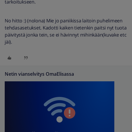
tarkoitukseen.
No hitto :) (nolona) Mie jo paniikissa laitoin puhelimeen
tehdasasetukset. Kadotti kaiken tietenkin paitsi nyt tuota
päivitystä jonka tein, se ei hävinnyt mihinkään(kuvake etc
jäi).
Netin vianselvitys OmaElisassa