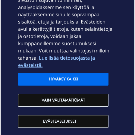
sivuston sujuvan toiminnan,
Laitteet & liittymät
analysoidaksemme sen käyttöä ja
näyttääksemme sinulle sopivampaa
sisältöä, etuja ja tarjouksia. Evästeiden
Palvelut
avulla kerättyjä tietoja, kuten selaintietoja
ja ostotietoja, voidaan jakaa
Tuki
kumppaneillemme suostumuksesi
mukaan. Voit muuttaa valintojasi milloin
tahansa.
Lue lisää tietosuojasta ja
Ajankohtaista
evästeistä.
Elisa Oyj
HYVÄKSY KAIKKI
In English
VAIN VÄLTTÄMÄTTÖMÄT
På Svenska
EVÄSTEASETUKSET
Sopimusehdot
Tietosuoja
Saavutettavuus
Evästeasetukset