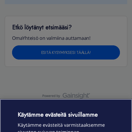
Etkö löytänyt etsimääsi?
OmaYhteisö on valmiina auttamaan!
ESITÄ KYSYMYKSESI TÄÄLLÄ!
OmaYhteisö-käyttöehdot
Accessibility statement
Käytämme evästeitä sivuillamme
Käytämme evästeitä varmistaaksemme