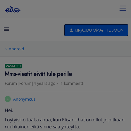
KIRJAUDU OMAYHTEISÖÖN
Android
VASTATTU
Mms-viestit eivät tule perille
Forum|Forum|4 years ago
1 kommentti
Anonymous
A
Hei,
Löytyisikö täältä apua, kun Elisan chat on ollut jo pitkään
ruuhkainen eikä sinne saa yhteyttä.