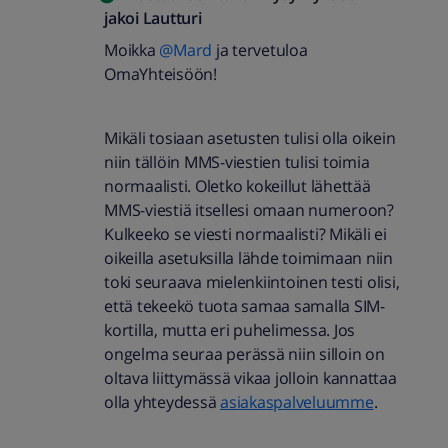
jakoi
Lautturi
Moikka
@Mard
ja tervetuloa
OmaYhteisöön!
Mikäli tosiaan asetusten tulisi olla oikein
niin tällöin MMS-viestien tulisi toimia
normaalisti. Oletko kokeillut lähettää
MMS-viestiä itsellesi omaan numeroon?
Kulkeeko se viesti normaalisti? Mikäli ei
oikeilla asetuksilla lähde toimimaan niin
toki seuraava mielenkiintoinen testi olisi,
että tekeekö tuota samaa samalla SIM-
kortilla, mutta eri puhelimessa. Jos
ongelma seuraa perässä niin silloin on
oltava liittymässä vikaa jolloin kannattaa
olla yhteydessä
asiakaspalveluumme
.