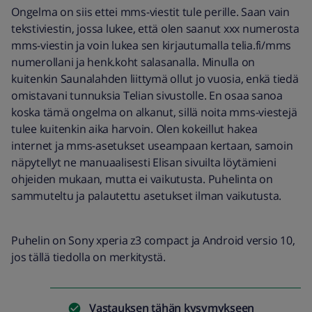
Ongelma on siis ettei mms-viestit tule perille. Saan vain
tekstiviestin, jossa lukee, että olen saanut xxx numerosta
mms-viestin ja voin lukea sen kirjautumalla telia.fi/mms
numerollani ja henk.koht salasanalla. Minulla on
kuitenkin Saunalahden liittymä ollut jo vuosia, enkä tiedä
omistavani tunnuksia Telian sivustolle. En osaa sanoa
koska tämä ongelma on alkanut, sillä noita mms-viestejä
tulee kuitenkin aika harvoin. Olen kokeillut hakea
internet ja mms-asetukset useampaan kertaan, samoin
näpytellyt ne manuaalisesti Elisan sivuilta löytämieni
ohjeiden mukaan, mutta ei vaikutusta. Puhelinta on
sammuteltu ja palautettu asetukset ilman vaikutusta.
Puhelin on Sony xperia z3 compact ja Android versio 10,
jos tällä tiedolla on merkitystä.
Vastauksen tähän kysymykseen