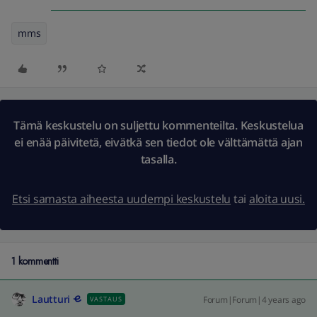
mms
Tämä keskustelu on suljettu kommenteilta. Keskustelua
ei enää päivitetä, eivätkä sen tiedot ole välttämättä ajan
tasalla.
Etsi samasta aiheesta uudempi keskustelu
tai
aloita uusi.
1 kommentti
Lautturi
Forum|Forum|4 years ago
VASTAUS