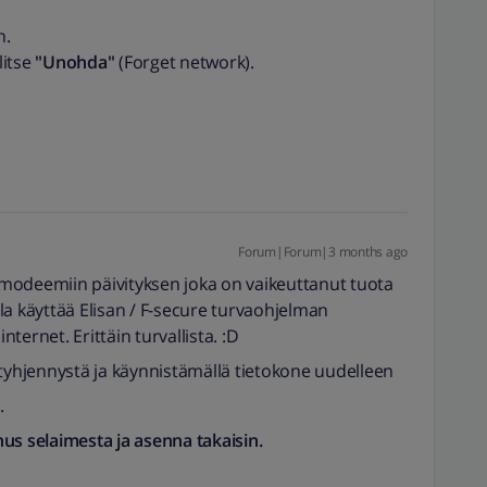
n.
litse
"Unohda"
(Forget network).
Forum|Forum|3 months ago
t modeemiin päivityksen joka on vaikeuttanut tuota
la käyttää Elisan / F-secure turvaohjelman
nternet. Erittäin turvallista. :D
 tyhjennystä ja käynnistämällä tietokone uudelleen
.
nnus selaimesta ja asenna takaisin.