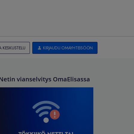
A KESKUSTELU
KIRJAUDU OMAYHTEISÖÖN
Netin vianselvitys OmaElisassa