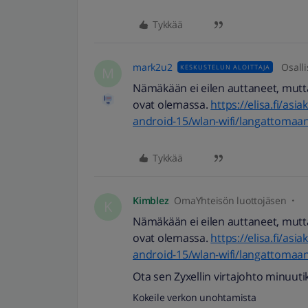
Tykkää
mark2u2
Osalli
KESKUSTELUN ALOITTAJA
M
Nämäkään ei eilen auttaneet, mutt
ovat olemassa.
https://elisa.fi/as
android-15/wlan-wifi/langattoma
Tykkää
Kimblez
OmaYhteisön luottojäsen
K
Nämäkään ei eilen auttaneet, mutt
ovat olemassa.
https://elisa.fi/as
android-15/wlan-wifi/langattoma
Ota sen Zyxellin virtajohto minuutik
Kokeile verkon unohtamista