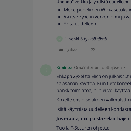
Unohda" verkko ja yhdistä uudelleen
Mene puhelimen WiFi-asetuksii
Valitse Zyxelin verkon nimi ja va
Yritä uudelleen
1 henkilö tykkää tästä
M
Tykkää
Kimblez
OmaYhteisön luottojäsen
K
Ehkäpä Zyxel tai Elisa on julkaissu
salasanan käyttöä. Kun tietokoneel
pankkitoimintoa, niin ei voi käyttää i
Kokeile ensin selaimen välimuistin
siitä käynnistä uudelleen kohdasta
Jos ei auta, niin poista selainlaaje
Tuolla F-Securen ohjetta: