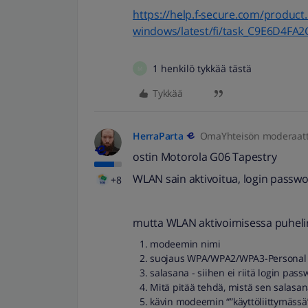
https://help.f-secure.com/product
windows/latest/fi/task_C9E6D4FA
1 henkilö tykkää tästä
M
Tykkää
HerraParta
OmaYhteisön moderaatt
ostin Motorola G06 Tapestry
WLAN sain aktivoitua, login passwo
+8
mutta WLAN aktivoimisessa puhelim
modeemin nimi
suojaus WPA/WPA2/WPA3-Personal
salasana - siihen ei riitä login pas
Mitä pitää tehdä, mistä sen salasan
kävin modeemin “”käyttöliittymässä”.