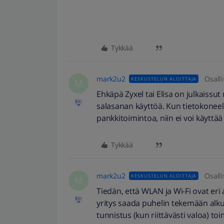
Tykkää
mark2u2
Osalli
KESKUSTELUN ALOITTAJA
M
Ehkäpä Zyxel tai Elisa on julkaissu
salasanan käyttöä. Kun tietokoneel
pankkitoimintoa, niin ei voi käyttää i
Tykkää
mark2u2
Osalli
KESKUSTELUN ALOITTAJA
M
Tiedän, että WLAN ja Wi-Fi ovat eri 
yritys saada puhelin tekemään alku
tunnistus (kun riittävästi valoa) toi