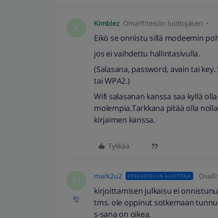
Kimblez
OmaYhteisön luottojäsen
K
Eikö se onnistu sillä modeemin poh
jos ei vaihdettu hallintasivulla.
(Salasana, password, avain tai key
tai WPA2.)
Wifi salasanan kanssa saa kyllä olla
molempia.Tarkkana pitää olla nollan
kirjaimen kanssa.
Tykkää
mark2u2
Osalli
KESKUSTELUN ALOITTAJA
M
kirjoittamisen julkaisu ei onnistunu
tms. ole oppinut sotkemaan tunnuss
s-sana on oikea.