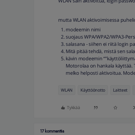
WLAN sain aktivoitua, login passwo
mutta WLAN aktivoimisessa puhelim
modeemin nimi
suojaus WPA/WPA2/WPA3-Pers
salasana - siihen ei riitä login 
Mitä pitää tehdä, mistä sen sala
kävin modeemin “”käyttöliittymäs
Motorolaa on hankala käyttää. T
melko helposti aktivoitua. Mod
WLAN
Käyttöönotto
Laitteet
Tykkää
17 kommenttia