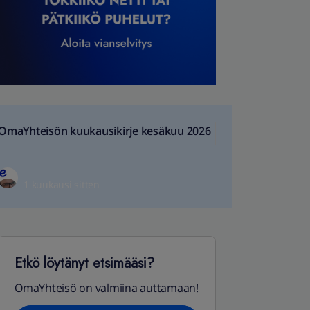
OmaYhteisön kuukausikirje kesäkuu 2026
1 kuukausi sitten
Etkö löytänyt etsimääsi?
OmaYhteisö on valmiina auttamaan!