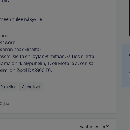
rdilla
een tulee näkyville
onal
password
sanan saa? Elisalta?
sä”. sieltä en löytänyt mitään. // Tiesin, että
ämä on 4. älypuhelin, 1. oli Motorola, sen sai
eemi on Zyxel DX3300-T0.
Puhelin
Asetukset
Jaa
Vanhin ensin