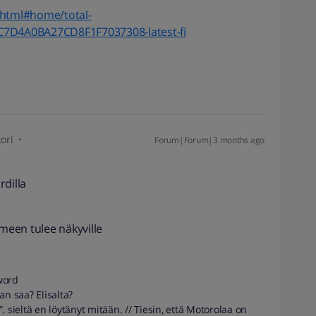
.html#home/total-
2C7D4A0BA27CD8F1F7037308-latest-fi
ori
Forum|Forum|3 months ago
rdilla
een tulee näkyville
sword
an saa? Elisalta?
 sieltä en löytänyt mitään. // Tiesin, että Motorolaa on