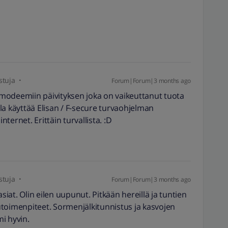
stuja
Forum|Forum|3 months ago
t modeemiin päivityksen joka on vaikeuttanut tuota
la käyttää Elisan / F-secure turvaohjelman
nternet. Erittäin turvallista. :D
stuja
Forum|Forum|3 months ago
asiat. Olin eilen uupunut. Pitkään hereillä ja tuntien
toimenpiteet. Sormenjälkitunnistus ja kasvojen
mi hyvin.