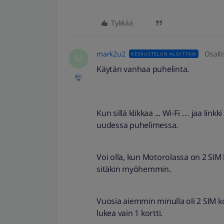
Tykkää
mark2u2
Osalli
KESKUSTELUN ALOITTAJA
M
Käytän vanhaa puhelinta.
Kun sillä klikkaa ... Wi-Fi … jaa lin
uudessa puhelimessa.
Voi olla, kun Motorolassa on 2 SIM k
sitäkin myöhemmin.
Vuosia aiemmin minulla oli 2 SIM ko
lukea vain 1 kortti.