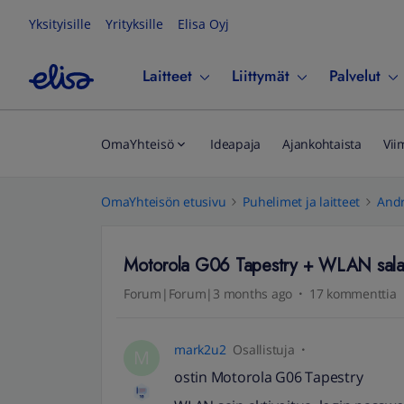
Yksityisille
Yrityksille
Elisa Oyj
Laitteet
Liittymät
Palvelut
OmaYhteisö
Ideapaja
Ajankohtaista
Vii
OmaYhteisön etusivu
Puhelimet ja laitteet
Andr
Motorola G06 Tapestry + WLAN sala
Forum|Forum|3 months ago
17 kommenttia
mark2u2
Osallistuja
M
ostin Motorola G06 Tapestry