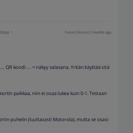
stuja
Forum|Forum|3 months ago
kki … QR koodi … = näkyy salasana. Yritän käyttää sitä
ortin paikkaa, niin ei osaa lukea kuin 0-1. Testaan
rtin puhelin (luultavasti Motorola), mutta se osasi