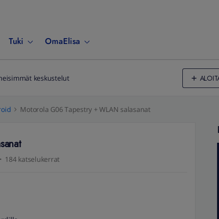
Tuki
OmaElisa
ALOIT
meisimmät keskustelut
oid
Motorola G06 Tapestry + WLAN salasanat
sanat
184 katselukerrat