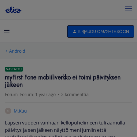
KIRJAUDU OMAYHTEISÖÖN
Android
VASTATTU
myFirst Fone mobiiliverkko ei toimi päivityksen
jälkeen
Forum|Forum|1 year ago
2 kommenttia
M.Kuu
M
Lapsen vuoden vanhaan kellopuhelimeen tuli aamulla
päivitys ja sen jälkeen näyttö meni jumiin että