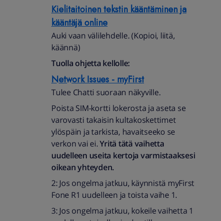
Kielitaitoinen tekstin kääntäminen ja
kääntäjä online
Auki vaan välilehdelle. (Kopioi, liitä,
käännä)
Tuolla ohjetta kellolle:
Network Issues - myFirst
Tulee Chatti suoraan näkyville.
Poista SIM-kortti lokerosta ja aseta se
varovasti takaisin kultakoskettimet
ylöspäin ja tarkista, havaitseeko se
verkon vai ei.
Yritä tätä vaihetta
uudelleen useita kertoja varmistaaksesi
oikean yhteyden.
2: Jos ongelma jatkuu, käynnistä myFirst
Fone R1 uudelleen ja toista vaihe 1.
3: Jos ongelma jatkuu, kokeile vaihetta 1