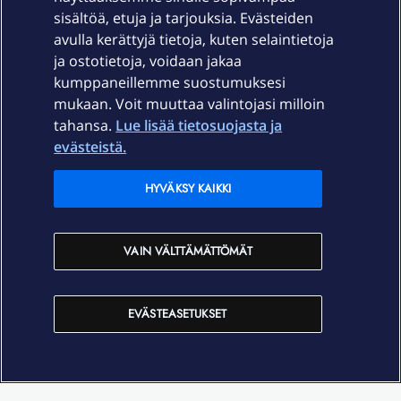
sisältöä, etuja ja tarjouksia. Evästeiden
Palvelut
avulla kerättyjä tietoja, kuten selaintietoja
ja ostotietoja, voidaan jakaa
Tuki
kumppaneillemme suostumuksesi
mukaan. Voit muuttaa valintojasi milloin
tahansa.
Lue lisää tietosuojasta ja
Ajankohtaista
evästeistä.
Elisa Oyj
HYVÄKSY KAIKKI
In English
VAIN VÄLTTÄMÄTTÖMÄT
På Svenska
EVÄSTEASETUKSET
Sopimusehdot
Tietosuoja
Saavutettavuus
Evästeasetukset
Tekijänoikeudet © 2026 Elisa Oyj.