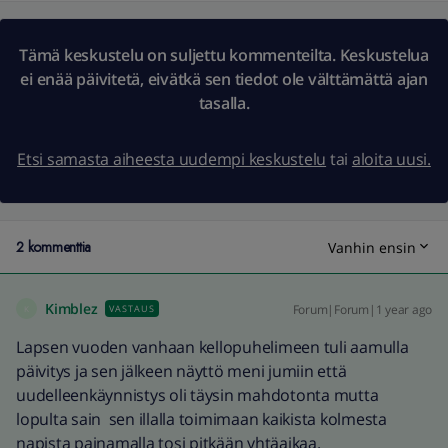
Tämä keskustelu on suljettu kommenteilta. Keskustelua
ei enää päivitetä, eivätkä sen tiedot ole välttämättä ajan
tasalla.
Etsi samasta aiheesta uudempi keskustelu
tai
aloita uusi.
2 kommenttia
Vanhin ensin
Kimblez
Forum|Forum|1 year ago
VASTAUS
K
Lapsen vuoden vanhaan kellopuhelimeen tuli aamulla
päivitys ja sen jälkeen näyttö meni jumiin että
uudelleenkäynnistys oli täysin mahdotonta mutta
lopulta sain sen illalla toimimaan kaikista kolmesta
napista painamalla tosi pitkään yhtäaikaa.