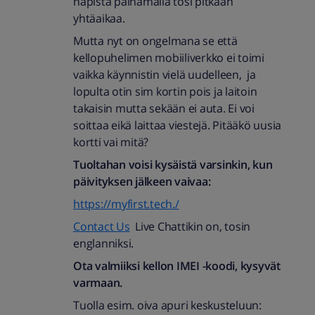
napista painamalla tosi pitkään
yhtäaikaa.
Mutta nyt on ongelmana se että
kellopuhelimen mobiiliverkko ei toimi
vaikka käynnistin vielä uudelleen, ja
lopulta otin sim kortin pois ja laitoin
takaisin mutta sekään ei auta. Ei voi
soittaa eikä laittaa viestejä. Pitääkö uusia
kortti vai mitä?
Tuoltahan voisi kysäistä varsinkin, kun
päivityksen jälkeen vaivaa:
https://myfirst.tech./
Contact Us
Live Chattikin on, tosin
englanniksi.
Ota valmiiksi kellon IMEI -koodi, kysyvät
varmaan.
Tuolla esim. oiva apuri keskusteluun: