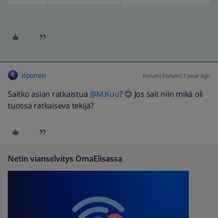
ilponen
Forum|Forum|1 year ago
Saitko asian ratkaistua
@M.Kuu
? 😊 Jos sait niin mikä oli
tuossa ratkaiseva tekijä?
Netin vianselvitys OmaElisassa