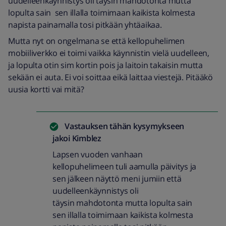
uudelleenkäynnistys oli täysin mahdotonta mutta
lopulta sain sen illalla toimimaan kaikista kolmesta
napista painamalla tosi pitkään yhtäaikaa.
Mutta nyt on ongelmana se että kellopuhelimen
mobiiliverkko ei toimi vaikka käynnistin vielä uudelleen,
ja lopulta otin sim kortin pois ja laitoin takaisin mutta
sekään ei auta. Ei voi soittaa eikä laittaa viestejä. Pitääkö
uusia kortti vai mitä?
Vastauksen tähän kysymykseen
jakoi
Kimblez
Lapsen vuoden vanhaan
kellopuhelimeen tuli aamulla päivitys ja
sen jälkeen näyttö meni jumiin että
uudelleenkäynnistys oli
täysin mahdotonta mutta lopulta sain
sen illalla toimimaan kaikista kolmesta