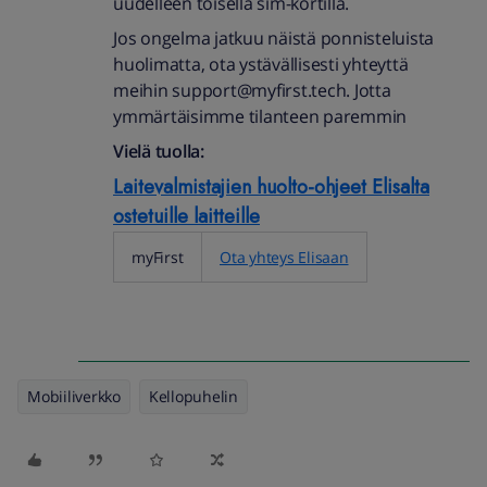
uudelleen toisella sim-kortilla.
Jos ongelma jatkuu näistä ponnisteluista
huolimatta, ota ystävällisesti yhteyttä
meihin support@myfirst.tech. Jotta
ymmärtäisimme tilanteen paremmin
Vielä tuolla:
Laitevalmistajien huolto-ohjeet Elisalta
ostetuille laitteille
myFirst
Ota yhteys Elisaan
Mobiiliverkko
Kellopuhelin