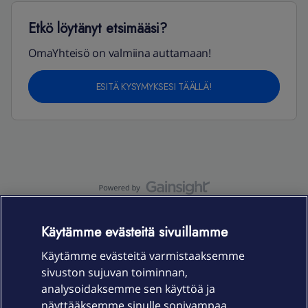
Etkö löytänyt etsimääsi?
OmaYhteisö on valmiina auttamaan!
ESITÄ KYSYMYKSESI TÄÄLLÄ!
OmaYhteisö-käyttöehdot
Accessibility statement
Käytämme evästeitä sivuillamme
Käytämme evästeitä varmistaaksemme
sivuston sujuvan toiminnan,
Laitteet & liittymät
analysoidaksemme sen käyttöä ja
näyttääksemme sinulle sopivampaa