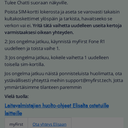
Tulee Chatti suoraan näkyville.
Poista SIM-kortti lokerosta ja aseta se varovasti takaisin
kultakoskettimet ylöspäin ja tarkista, havaitseeko se
verkon vai ei.
Yritä tätä vaihetta uudelleen useita kertoja
varmistaaksesi oikean yhteyden.
2: Jos ongelma jatkuu, käynnistä myFirst Fone R1
uudelleen ja toista vaihe 1.
3: Jos ongelma jatkuu, kokeile vaihetta 1 uudelleen
toisella sim-kortilla.
Jos ongelma jatkuu näistä ponnisteluista huolimatta, ota
ystävällisesti yhteyttä meihin support@myfirst.tech. Jotta
ymmärtäisimme tilanteen paremmin
Vielä tuolla:
Laitevalmistajien huolto-ohjeet Elisalta ostetuille
laitteille
myFirst
Ota yhteys Elisaan