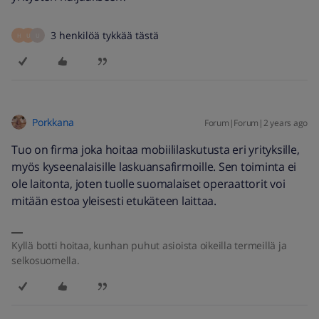
3 henkilöä tykkää tästä
H
U
U
Porkkana
Forum|Forum|2 years ago
Tuo on firma joka hoitaa mobiililaskutusta eri yrityksille,
myös kyseenalaisille laskuansafirmoille. Sen toiminta ei
ole laitonta, joten tuolle suomalaiset operaattorit voi
mitään estoa yleisesti etukäteen laittaa.
Kyllä botti hoitaa, kunhan puhut asioista oikeilla termeillä ja
selkosuomella.