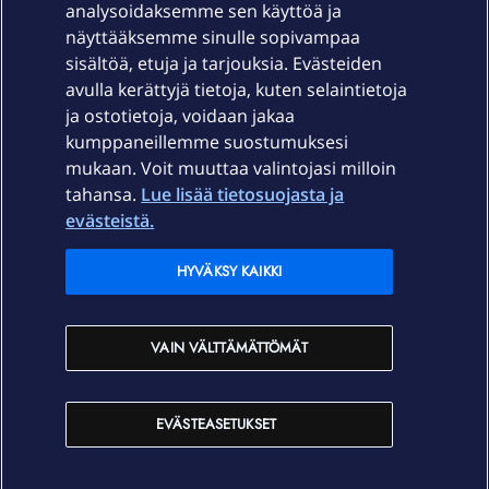
Laitteet & liittymät
analysoidaksemme sen käyttöä ja
näyttääksemme sinulle sopivampaa
sisältöä, etuja ja tarjouksia. Evästeiden
Palvelut
avulla kerättyjä tietoja, kuten selaintietoja
ja ostotietoja, voidaan jakaa
Tuki
kumppaneillemme suostumuksesi
mukaan. Voit muuttaa valintojasi milloin
tahansa.
Lue lisää tietosuojasta ja
Ajankohtaista
evästeistä.
Elisa Oyj
HYVÄKSY KAIKKI
In English
VAIN VÄLTTÄMÄTTÖMÄT
På Svenska
EVÄSTEASETUKSET
Sopimusehdot
Tietosuoja
Saavutettavuus
Evästeasetukset
Tekijänoikeudet © 2026 Elisa Oyj.