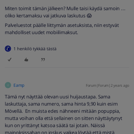
Miten toimit tämän jälkeen? Mulle taisi käydä samoin …
oliko kertamaksu vai jatkuva laskutus 😱
Palveluestot päälle liittymän asetuksista, niin estyvät
mahdolliset uudet mobiilimaksut.
1 henkilö tykkää tästä
Eamp
Forum|Forum|2 years ago
E
Tämä nyt näyttää olevan uusi huijaustapa. Sama
laskuttaja, sama numero, sama hinta 9,90 kuin esim
Mövellä. En muista edes nähneeni mitään popuppia,
mutta voihan olla että sellainen on sitten näyttäytynyt
kun on yrittänyt katsoa säätä tai jotain. Näissä
mainoksissahan on joskus vaikea löytää että mistä