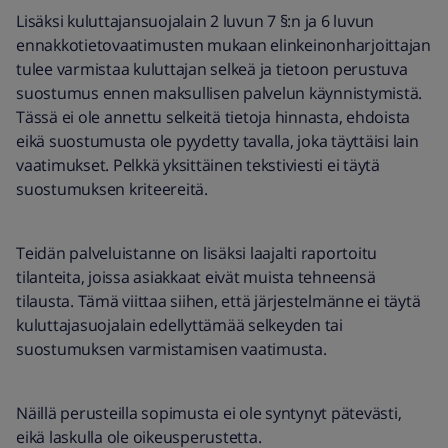
Lisäksi kuluttajansuojalain 2 luvun 7 §:n ja 6 luvun
ennakkotietovaatimusten mukaan elinkeinonharjoittajan
tulee varmistaa kuluttajan selkeä ja tietoon perustuva
suostumus ennen maksullisen palvelun käynnistymistä.
Tässä ei ole annettu selkeitä tietoja hinnasta, ehdoista
eikä suostumusta ole pyydetty tavalla, joka täyttäisi lain
vaatimukset. Pelkkä yksittäinen tekstiviesti ei täytä
suostumuksen kriteereitä.
Teidän palveluistanne on lisäksi laajalti raportoitu
tilanteita, joissa asiakkaat eivät muista tehneensä
tilausta. Tämä viittaa siihen, että järjestelmänne ei täytä
kuluttajasuojalain edellyttämää selkeyden tai
suostumuksen varmistamisen vaatimusta.
Näillä perusteilla sopimusta ei ole syntynyt pätevästi,
eikä laskulla ole oikeusperustetta.