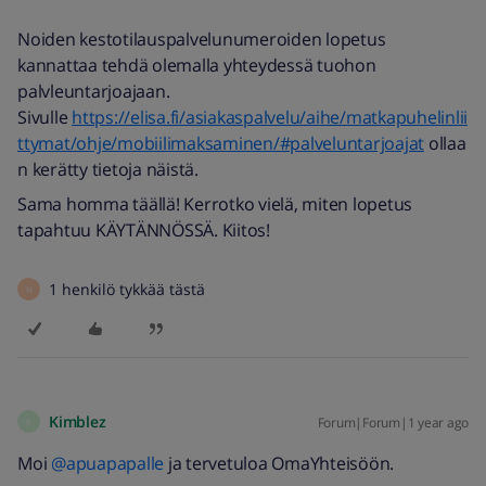
Noiden kestotilauspalvelunumeroiden lopetus
kannattaa tehdä olemalla yhteydessä tuohon
palvleuntarjoajaan.
Sivulle
https://elisa.fi/asiakaspalvelu/aihe/matkapuhelinlii
ttymat/ohje/mobiilimaksaminen/#palveluntarjoajat
ollaa
n kerätty tietoja näistä.
Sama homma täällä! Kerrotko vielä, miten lopetus
tapahtuu KÄYTÄNNÖSSÄ. Kiitos!
1 henkilö tykkää tästä
H
Kimblez
Forum|Forum|1 year ago
K
Moi
@apuapapalle
ja tervetuloa OmaYhteisöön.