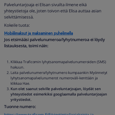
Palveluntarjoaja ei Elisan sivuilta ilmene eikä
yhteystietoja ole, joten toivon että Elisa auttaa asian
selvittämisessä.
Kokeile tuota:
Mobiilimaksut ja maksaminen puhelimella
Jos etsimääsi palvelunumeroa/lyhytnumeroa ei löydy
listauksesta, toimi näin:
Klikkaa Traficomin lyhytsanomapalvelunumeroiden (SMS)
hakuun.
Laita palvelunumero/lyhytnumero kumpaankin Myönnetyt
lyhytsanomapalvelunumerot numeroväli-kenttään ja
klikkaa Hae.
Kun olet saanut selville palveluntarjoajan, löydät sen
yhteystiedot esimerkiksi googlaamalla palveluntarjoajan
yritystiedot.
Tuonne numero:
https://www.traficom.fi/fi/viestinta/laajakaista-ja-