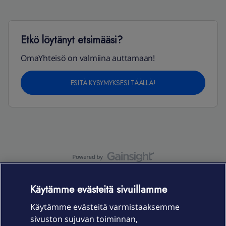
Etkö löytänyt etsimääsi?
OmaYhteisö on valmiina auttamaan!
ESITÄ KYSYMYKSESI TÄÄLLÄ!
OmaYhteisö-käyttöehdot
Accessibility statement
Käytämme evästeitä sivuillamme
Käytämme evästeitä varmistaaksemme
sivuston sujuvan toiminnan,