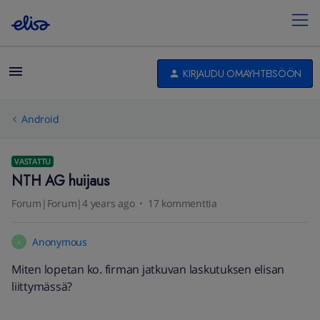
KIRJAUDU OMAYHTEISÖÖN
Android
VASTATTU
NTH AG huijaus
Forum|Forum|4 years ago
17 kommenttia
Anonymous
A
Miten lopetan ko. firman jatkuvan laskutuksen elisan
liittymässä?