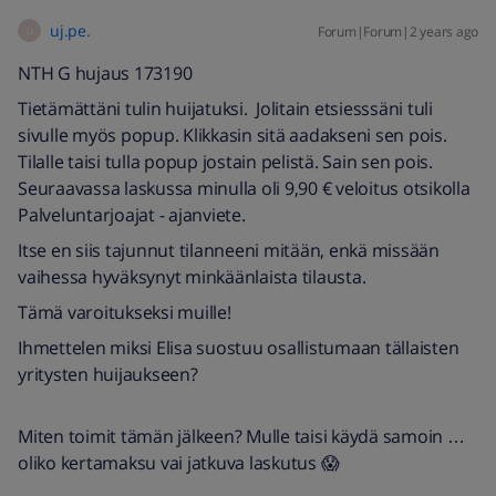
uj.pe.
Forum|Forum|2 years ago
U
NTH G hujaus 173190
Tietämättäni tulin huijatuksi. Jolitain etsiesssäni tuli
sivulle myös popup. Klikkasin sitä aadakseni sen pois.
Tilalle taisi tulla popup jostain pelistä. Sain sen pois.
Seuraavassa laskussa minulla oli 9,90 € veloitus otsikolla
Palveluntarjoajat - ajanviete.
Itse en siis tajunnut tilanneeni mitään, enkä missään
vaihessa hyväksynyt minkäänlaista tilausta.
Tämä varoitukseksi muille!
Ihmettelen miksi Elisa suostuu osallistumaan tällaisten
yritysten huijaukseen?
Miten toimit tämän jälkeen? Mulle taisi käydä samoin …
oliko kertamaksu vai jatkuva laskutus 😱