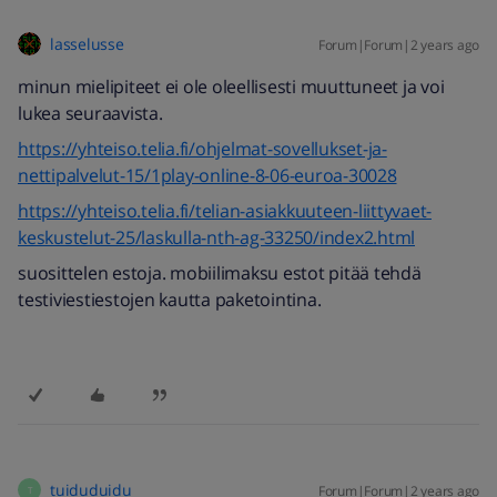
lasselusse
Forum|Forum|2 years ago
minun mielipiteet ei ole oleellisesti muuttuneet ja voi
lukea seuraavista.
https://yhteiso.telia.fi/ohjelmat-sovellukset-ja-
nettipalvelut-15/1play-online-8-06-euroa-30028
https://yhteiso.telia.fi/telian-asiakkuuteen-liittyvaet-
keskustelut-25/laskulla-nth-ag-33250/index2.html
suosittelen estoja. mobiilimaksu estot pitää tehdä
testiviestiestojen kautta paketointina.
tuiduduidu
Forum|Forum|2 years ago
T