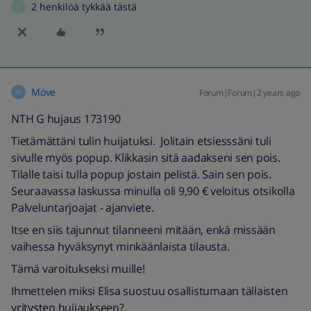
2 henkilöä tykkää tästä
J
Möve
Forum|Forum|2 years ago
M
NTH G hujaus 173190
Tietämättäni tulin huijatuksi. Jolitain etsiesssäni tuli
sivulle myös popup. Klikkasin sitä aadakseni sen pois.
Tilalle taisi tulla popup jostain pelistä. Sain sen pois.
Seuraavassa laskussa minulla oli 9,90 € veloitus otsikolla
Palveluntarjoajat - ajanviete.
Itse en siis tajunnut tilanneeni mitään, enkä missään
vaihessa hyväksynyt minkäänlaista tilausta.
Tämä varoitukseksi muille!
Ihmettelen miksi Elisa suostuu osallistumaan tällaisten
yritysten huijaukseen?