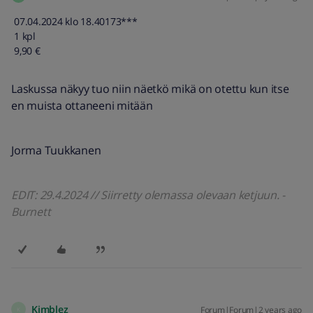
07.04.2024 klo 18.40173***
1 kpl
9,90 €
Laskussa näkyy tuo niin näetkö mikä on otettu kun itse
en muista ottaneeni mitään
Jorma Tuukkanen
EDIT: 29.4.2024 // Siirretty olemassa olevaan ketjuun. -
Burnett
Kimblez
Forum|Forum|2 years ago
K