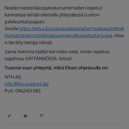
Noiden kestotilauspalvelunumeroiden lopetus
kannattaa tehdä olemalla yhteydessä tuohon
palvleuntarjoajaan.
Sivulle
https://elisa.fi/asiakaspalvelu/aihe/matkapuhelinlii
ttymat/ohje/mobiilimaksaminen/#palveluntarjoajat
ollaa
n kerätty tietoja näistä.
Sama homma täällä! Kerrotko vielä, miten lopetus
tapahtuu KÄYTÄNNÖSSÄ. Kiitos!
Tuonne vaan yhteyttä, mikä Elisan ohjesivulla on:
NTH AG
info.fi@ccsupport.biz
Puh. 0942451583