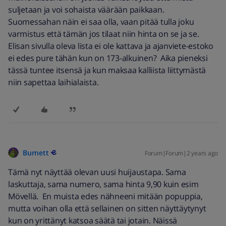
suljetaan ja voi sohaista väärään paikkaan.
Suomessahan näin ei saa olla, vaan pitää tulla joku
varmistus että tämän jos tilaat niin hinta on se ja se.
Elisan sivulla oleva lista ei ole kattava ja ajanviete-estoko
ei edes pure tähän kun on 173-alkuinen? Aika pieneksi
tässä tuntee itsensä ja kun maksaa kalliista liittymästä
niin sapettaa laihialaista.
Burnett
Forum|Forum|2 years ago
Tämä nyt näyttää olevan uusi huijaustapa. Sama
laskuttaja, sama numero, sama hinta 9,90 kuin esim
Mövellä. En muista edes nähneeni mitään popuppia,
mutta voihan olla että sellainen on sitten näyttäytynyt
kun on yrittänyt katsoa säätä tai jotain. Näissä