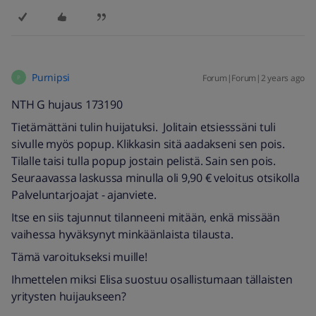
Purnipsi
Forum|Forum|2 years ago
P
NTH G hujaus 173190
Tietämättäni tulin huijatuksi. Jolitain etsiesssäni tuli
sivulle myös popup. Klikkasin sitä aadakseni sen pois.
Tilalle taisi tulla popup jostain pelistä. Sain sen pois.
Seuraavassa laskussa minulla oli 9,90 € veloitus otsikolla
Palveluntarjoajat - ajanviete.
Itse en siis tajunnut tilanneeni mitään, enkä missään
vaihessa hyväksynyt minkäänlaista tilausta.
Tämä varoitukseksi muille!
Ihmettelen miksi Elisa suostuu osallistumaan tällaisten
yritysten huijaukseen?