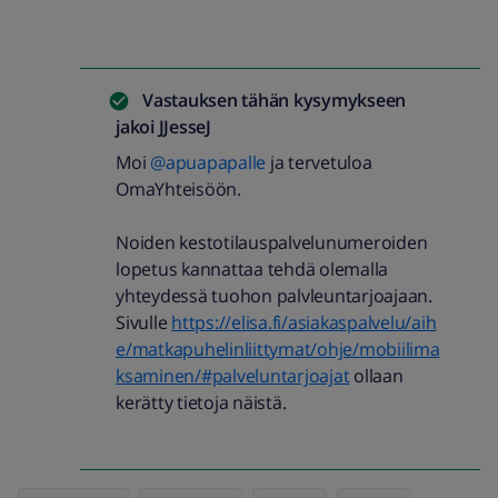
Vastauksen tähän kysymykseen
jakoi
JJesseJ
Moi
@apuapapalle
ja tervetuloa
OmaYhteisöön.
Noiden kestotilauspalvelunumeroiden
lopetus kannattaa tehdä olemalla
yhteydessä tuohon palvleuntarjoajaan.
Sivulle
https://elisa.fi/asiakaspalvelu/aih
e/matkapuhelinliittymat/ohje/mobiilima
ksaminen/#palveluntarjoajat
ollaan
kerätty tietoja näistä.