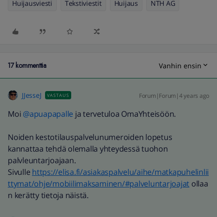
Huijausviesti
Tekstiviestit
Huijaus
NTH AG
17 kommenttia
Vanhin ensin
JJesseJ
Forum|Forum|4 years ago
VASTAUS
Moi
@apuapapalle
ja tervetuloa OmaYhteisöön.
Noiden kestotilauspalvelunumeroiden lopetus
kannattaa tehdä olemalla yhteydessä tuohon
palvleuntarjoajaan.
Sivulle
https://elisa.fi/asiakaspalvelu/aihe/matkapuhelinlii
ttymat/ohje/mobiilimaksaminen/#palveluntarjoajat
ollaa
n kerätty tietoja näistä.