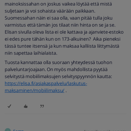
mainoksissahan on joskus vaikea löytää että mistä
suljetaan ja voi sohaista väärään paikkaan.
Suomessahan näin ei saa olla, vaan pitää tulla joku
varmistus että tämän jos tilaat niin hinta on se ja se.
Elisan sivulla oleva lista ei ole kattava ja ajanviete-estoko
ei edes pure tähän kun on 173-alkuinen? Aika pieneksi
tässä tuntee itsensä ja kun maksaa kalliista liittymästä
niin sapettaa laihialaista.
Tuosta kannattaa olla suoraan yhteydessä tuohon
palveluntarjoajaan. On myös mahdollista pyytää
selvitystä mobiilimaksujen selvityspyynnön kautta:
https://elisa.fi/asiakaspalvelu/laskutus-
maksaminen/mobiilimaksu/
.