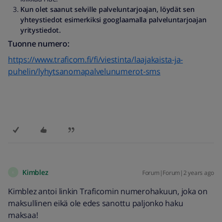
Kun olet saanut selville palveluntarjoajan, löydät sen
yhteystiedot esimerkiksi googlaamalla palveluntarjoajan
yritystiedot.
Tuonne numero:
https://www.traficom.fi/fi/viestinta/laajakaista-ja-
puhelin/lyhytsanomapalvelunumerot-sms
Kimblez
Forum|Forum|2 years ago
K
Kimblez antoi linkin Traficomin numerohakuun, joka on
maksullinen eikä ole edes sanottu paljonko haku
maksaa!