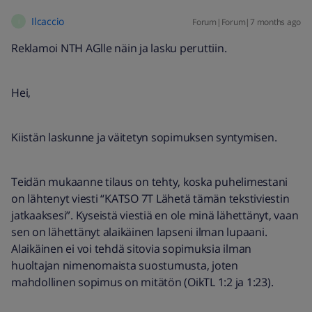
Ilcaccio
Forum|Forum|7 months ago
I
Reklamoi NTH AGlle näin ja lasku peruttiin.
Hei,
Kiistän laskunne ja väitetyn sopimuksen syntymisen.
Teidän mukaanne tilaus on tehty, koska puhelimestani
on lähtenyt viesti “KATSO 7T Lähetä tämän tekstiviestin
jatkaaksesi”. Kyseistä viestiä en ole minä lähettänyt, vaan
sen on lähettänyt alaikäinen lapseni ilman lupaani.
Alaikäinen ei voi tehdä sitovia sopimuksia ilman
huoltajan nimenomaista suostumusta, joten
mahdollinen sopimus on mitätön (OikTL 1:2 ja 1:23).