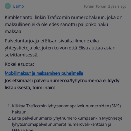
Eamp
Forum|Forum|2 years ago
E
Kimblez antoi linkin Traficomin numerohakuun, joka on
maksullinen eikä ole edes sanottu paljonko haku
maksaa!
Palveluntarjoaja ei Elisan sivuilta ilmene eikä
yhteystietoja ole, joten toivon että Elisa auttaa asian
selvittämisessä.
Kokeile tuota:
Mobiilimaksut ja maksaminen puhelimella
Jos etsimääsi palvelunumeroa/lyhytnumeroa ei löydy
listauksesta, toimi näin:
Klikkaa Traficomin lyhytsanomapalvelunumeroiden (SMS)
hakuun.
Laita palvelunumero/lyhytnumero kumpaankin Myönnetyt
lyhytsanomapalvelunumerot numeroväli-kenttään ja
klikkaa Hae.