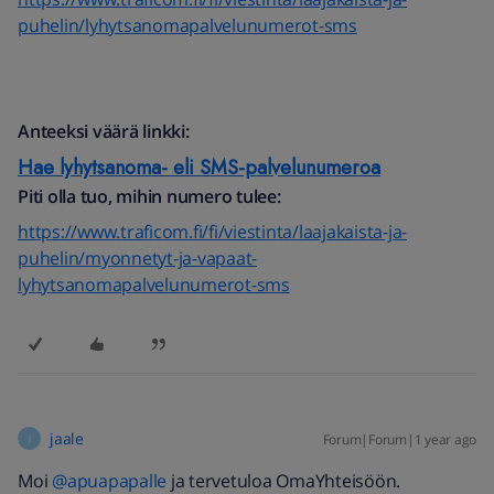
puhelin/lyhytsanomapalvelunumerot-sms
Anteeksi väärä linkki:
Hae lyhytsanoma- eli SMS-palvelunumeroa
Piti olla tuo, mihin numero tulee:
https://www.traficom.fi/fi/viestinta/laajakaista-ja-
puhelin/myonnetyt-ja-vapaat-
lyhytsanomapalvelunumerot-sms
jaale
Forum|Forum|1 year ago
J
Moi
@apuapapalle
ja tervetuloa OmaYhteisöön.