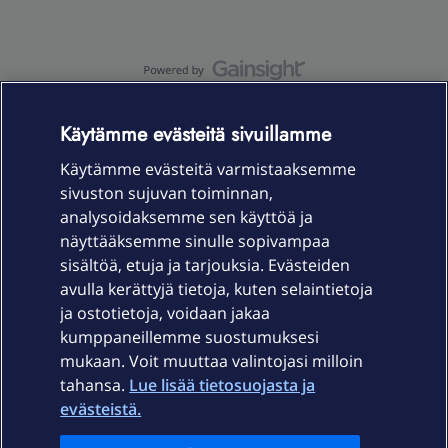
OmaYhteisö-käyttöehdot
Accessibility statement
Käytämme evästeitä sivuillamme
Käytämme evästeitä varmistaaksemme
sivuston sujuvan toiminnan,
Laitteet & liittymät
analysoidaksemme sen käyttöä ja
näyttääksemme sinulle sopivampaa
sisältöä, etuja ja tarjouksia. Evästeiden
Palvelut
avulla kerättyjä tietoja, kuten selaintietoja
ja ostotietoja, voidaan jakaa
Tuki
kumppaneillemme suostumuksesi
mukaan. Voit muuttaa valintojasi milloin
tahansa.
Lue lisää tietosuojasta ja
Ajankohtaista
evästeistä.
Elisa Oyj