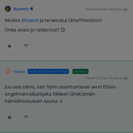
Burnett
Forum|Forum|4 years ago
Moikka
@tteeeli
ja tervetuloa OmaYhteisöön!
Onko asiasi jo ratkennut? 😊
tteeeli
KESKUSTELUN ALOITTAJA
VASTAUS
T
Forum|Forum|4 years ago
Juu asia selvis, sain hyvin asiantuntevan avun Elisan
ongelmanratkaisijalta liikkeen lähettämän
häiriöilmoituksen kautta ☺️