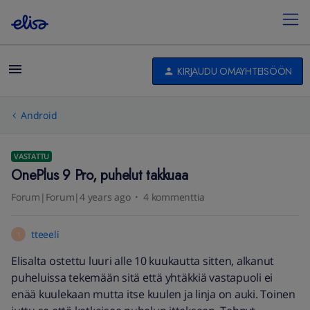
KIRJAUDU OMAYHTEISÖÖN
Android
VASTATTU
OnePlus 9 Pro, puhelut takkuaa
Forum|Forum|4 years ago
4 kommenttia
tteeeli
T
Elisalta ostettu luuri alle 10 kuukautta sitten, alkanut
puheluissa tekemään sitä että yhtäkkiä vastapuoli ei
enää kuulekaan mutta itse kuulen ja linja on auki. Toinen