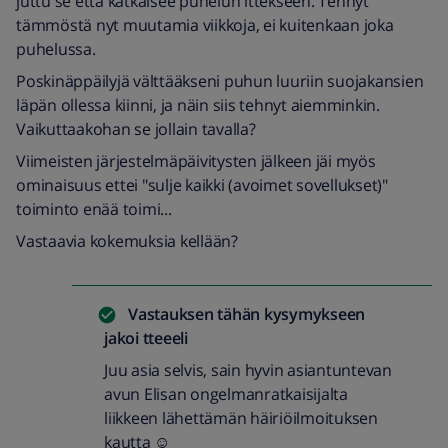
juttu se että katkaisee puhelun ittekseen. Tehnyt
tämmöstä nyt muutamia viikkoja, ei kuitenkaan joka
puhelussa.
Poskinäppäilyjä välttääkseni puhun luuriin suojakansien
läpän ollessa kiinni, ja näin siis tehnyt aiemminkin.
Vaikuttaakohan se jollain tavalla?
Viimeisten järjestelmäpäivitysten jälkeen jäi myös
ominaisuus ettei "sulje kaikki (avoimet sovellukset)"
toiminto enää toimi...
Vastaavia kokemuksia kellään?
Vastauksen tähän kysymykseen
jakoi
tteeeli
Juu asia selvis, sain hyvin asiantuntevan
avun Elisan ongelmanratkaisijalta
liikkeen lähettämän häiriöilmoituksen
kautta ☺️