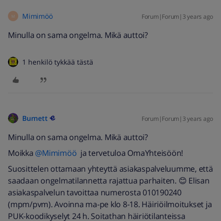
Mimimöö
Forum|Forum|3 years ago
M
Minulla on sama ongelma. Mikä auttoi?
1 henkilö tykkää tästä
Burnett
Forum|Forum|3 years ago
Minulla on sama ongelma. Mikä auttoi?
Moikka
@Mimimöö
ja tervetuloa OmaYhteisöön!
Suosittelen ottamaan yhteyttä asiakaspalveluumme, että
saadaan ongelmatilannetta rajattua parhaiten. 😊 Elisan
asiakaspalvelun tavoittaa numerosta 010190240
(mpm/pvm). ​Avoinna ma-pe klo 8-18.
Häiriöilmoitukset ja
PUK-koodikyselyt
24 h. Soitathan häiriötilanteissa