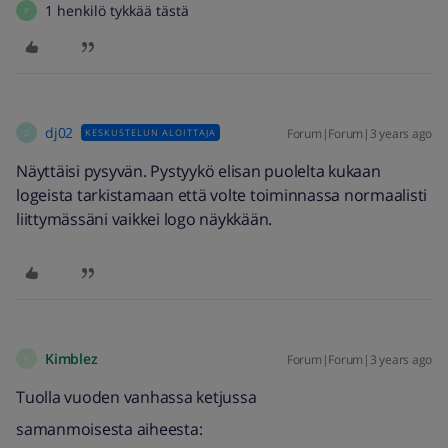
1 henkilö tykkää tästä
P
dj02
Forum|Forum|3 years ago
KESKUSTELUN ALOITTAJA
D
Näyttäisi pysyvän. Pystyykö elisan puolelta kukaan
logeista tarkistamaan että volte toiminnassa normaalisti
liittymässäni vaikkei logo näykkään.
Kimblez
Forum|Forum|3 years ago
K
Tuolla vuoden vanhassa ketjussa
samanmoisesta aiheesta: