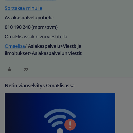
Soittakaa minulle
Asiakaspalvelupuhelu:
010 190 240 (mpm/pvm)​
OmaElisassakin voi viestitellä:
Omaelisa
/
Asiakaspalvelu>Viestit ja
ilmoitukset>Asiakaspalvelun viestit
Netin vianselvitys OmaElisassa