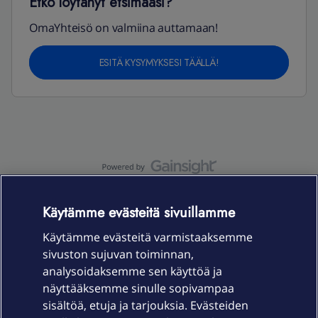
Etkö löytänyt etsimääsi?
OmaYhteisö on valmiina auttamaan!
ESITÄ KYSYMYKSESI TÄÄLLÄ!
OmaYhteisö-käyttöehdot
Accessibility statement
Käytämme evästeitä sivuillamme
Käytämme evästeitä varmistaaksemme
sivuston sujuvan toiminnan,
Laitteet & liittymät
analysoidaksemme sen käyttöä ja
näyttääksemme sinulle sopivampaa
sisältöä, etuja ja tarjouksia. Evästeiden
Palvelut