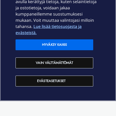
avulla kerättyjä tietoja, kuten selaintietoja
ja ostotietoja, voidaan jakaa
Tuki
kumppaneillemme suostumuksesi
mukaan. Voit muuttaa valintojasi milloin
tahansa.
Lue lisää tietosuojasta ja
Ajankohtaista
evästeistä.
Elisa Oyj
HYVÄKSY KAIKKI
In English
VAIN VÄLTTÄMÄTTÖMÄT
På Svenska
EVÄSTEASETUKSET
Sopimusehdot
Tietosuoja
Saavutettavuus
Evästeasetukset
Tekijänoikeudet © 2026 Elisa Oyj.