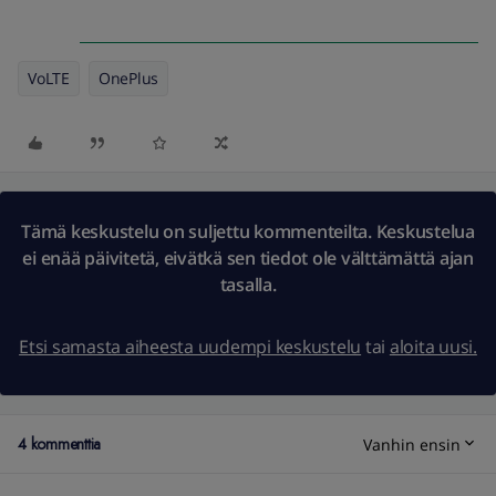
VoLTE
OnePlus
Tämä keskustelu on suljettu kommenteilta. Keskustelua
ei enää päivitetä, eivätkä sen tiedot ole välttämättä ajan
tasalla.
Etsi samasta aiheesta uudempi keskustelu
tai
aloita uusi.
4 kommenttia
Vanhin ensin