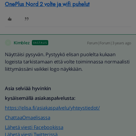
OnePlus Nord 2 volte ja wifi puhelut
Kimblez
Forum|Forum|3 years ago
VASTAUS
K
Näyttäisi pysyvän. Pystyykö elisan puolelta kukaan
logeista tarkistamaan että volte toiminnassa normaalisti
liittymässäni vaikkei logo näykkään.
Asia selviää hyvinkin
kysäisemällä asiakaspalvelusta:
https://elisa.fi/asiakaspalvelu/yhteystiedot/
ChattaaOmaelisassa
Lähetä viesti Facebookissa
Lähetä viesti Twitterissä