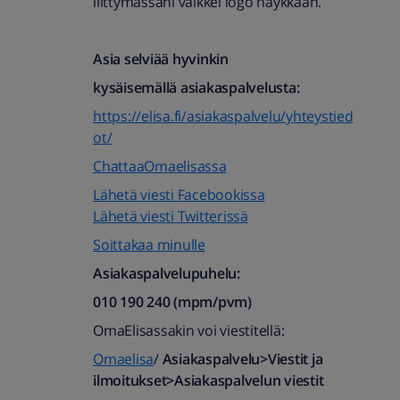
liittymässäni vaikkei logo näykkään.
Asia selviää hyvinkin
kysäisemällä asiakaspalvelusta:
https://elisa.fi/asiakaspalvelu/yhteystied
ot/
ChattaaOmaelisassa
Lähetä viesti Facebookissa
Lähetä viesti Twitterissä
Soittakaa minulle
Asiakaspalvelupuhelu:
010 190 240 (mpm/pvm)​
OmaElisassakin voi viestitellä:
Omaelisa
/
Asiakaspalvelu>Viestit ja
ilmoitukset>Asiakaspalvelun viestit