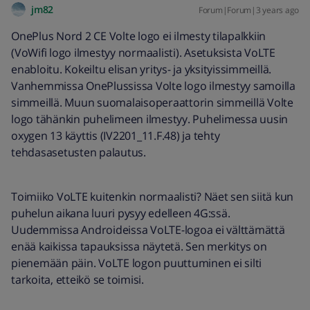
jm82
Forum|Forum|3 years ago
OnePlus Nord 2 CE Volte logo ei ilmesty tilapalkkiin
(VoWifi logo ilmestyy normaalisti). Asetuksista VoLTE
enabloitu. Kokeiltu elisan yritys- ja yksityissimmeillä.
Vanhemmissa OnePlussissa Volte logo ilmestyy samoilla
simmeillä. Muun suomalaisoperaattorin simmeillä Volte
logo tähänkin puhelimeen ilmestyy. Puhelimessa uusin
oxygen 13 käyttis (IV2201_11.F.48) ja tehty
tehdasasetusten palautus.
Toimiiko VoLTE kuitenkin normaalisti? Näet sen siitä kun
puhelun aikana luuri pysyy edelleen 4G:ssä.
Uudemmissa Androideissa VoLTE-logoa ei välttämättä
enää kaikissa tapauksissa näytetä. Sen merkitys on
pienemään päin. VoLTE logon puuttuminen ei silti
tarkoita, etteikö se toimisi.