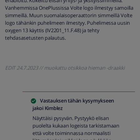
enabloitu. Kokeiltu elisan yritys- ja yksityissimmeillä.
Vanhemmissa OnePlussissa Volte logo ilmestyy samoilla
simmeillä. Muun suomalaisoperaattorin simmeillä Volte
logo tähänkin puhelimeen ilmestyy. Puhelimessa uusin
oxygen 13 käyttis (IV2201_11.F.48) ja tehty
tehdasasetusten palautus.
EDIT 24.7.2023 // muokattu otsikkoa hieman -draakki
Vastauksen tähän kysymykseen
jakoi
Kimblez
Näyttäisi pysyvän. Pystyykö elisan
puolelta kukaan logeista tarkistamaan
että volte toiminnassa normaalisti