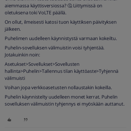
aiemmassa käyttisversiossa? 🤔 Liittymissä on
oletuksena toki VoLTE päällä.
On ollut, ilmeisesti katosi tuon käyttiksen päivityksen
jälkeen.
Puhelimen uudelleen käynnistystä varmaan kokeiltu.
Puhelin-sovelluksen välimuistin voisi tyhjentää.
Jotakuinkin noin:
Asetukset>Sovellukset>Sovellusten
hallinta>Puhelin>Tallennus tilan käyttöaste>Tyhjennä
välimuisti
Voihan jopa verkkoasetusten nollaustakin kokeilla.
Puhelin käynnistelty uudelleen monet kerrat. Puhelin
sovelluksen välimuistin tyhjennys ei myöskään auttanut.