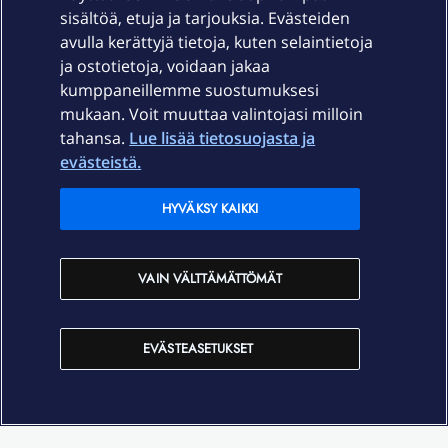
sisältöä, etuja ja tarjouksia. Evästeiden
Palvelut
avulla kerättyjä tietoja, kuten selaintietoja
ja ostotietoja, voidaan jakaa
Tuki
kumppaneillemme suostumuksesi
mukaan. Voit muuttaa valintojasi milloin
tahansa.
Lue lisää tietosuojasta ja
Ajankohtaista
evästeistä.
Elisa Oyj
HYVÄKSY KAIKKI
In English
VAIN VÄLTTÄMÄTTÖMÄT
På Svenska
EVÄSTEASETUKSET
Sopimusehdot
Tietosuoja
Saavutettavuus
Evästeasetukset
Tekijänoikeudet © 2026 Elisa Oyj.