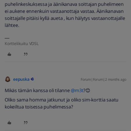
puhelinkeskuksessa ja äänikanava soittajan puhelimeen
ei aukene ennenkuin vastaanottaja vastaa. Äänikanavan
soittajalle pitäisi kyllä aueta , kun hälytys vastaanottajalle
lähtee.
Korttelikuitu VDSL
eepuska
Forum|Forum|2 months ago
Mikäs tämän kanssa oli tilanne ​
@m3t
?😊
Oliko sama homma jatkunut ja oliko sim-korttia saatu
kokeiltua toisessa puhelimessa?