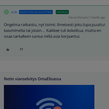
m3t
KESKUSTELUN ALOITTAJA
VASTAUS
M
Forum|Forum|1 month ago
Ongelma ratkaistu, nyt toimii. Ilmeisesti joku lupa puuttui
kaiuttimelta tai jotain… Kaikkee tuli kokeiltua, mutta en
osaa tarkalleen sanoa millä asia korjaantui.
Netin vianselvitys OmaElisassa