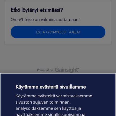
Etkö löytänyt etsimääsi?
OmaYhteisö on valmiina auttamaan!
ESITÄ KYSYMYKSESI TÄÄLLÄ!
OmaYhteisö-käyttöehdot
Accessibility statement
Käytämme evästeitä sivuillamme
Käytämme evästeitä varmistaaksemme
sivuston sujuvan toiminnan,
Laitteet & liittymät
analysoidaksemme sen käyttöä ja
näyttääksemme sinulle sopivampaa