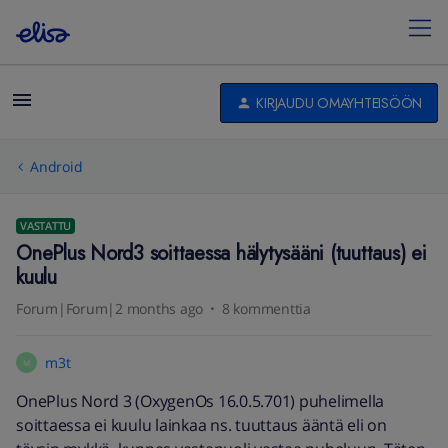
KIRJAUDU OMAYHTEISÖÖN
Android
VASTATTU
OnePlus Nord3 soittaessa hälytysääni (tuuttaus) ei
kuulu
Forum|Forum|2 months ago
8 kommenttia
m3t
M
OnePlus Nord 3 (OxygenOs 16.0.5.701) puhelimella
soittaessa ei kuulu lainkaa ns. tuuttaus ääntä eli on