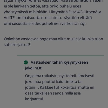
täysin mykkä, kunnes vastapuoli vastaa puheluun. Täten
ei ole lainkaan tietoa, että onko puhelu edes
yhdistymässä mihinkään. Liittymänä Elisa 4G- liittymä ja
VoLTE- ominaisuutta ei ole otettu käyttöön eli tätä
ominaisuutta ei edes puhelimen valikossa näy.
Onkohan vastaavaa ongelmaa ollut muilla ja kuinka tuon
saisi korjattua?
Vastauksen tähän kysymykseen
jakoi
m3t
Ongelma ratkaistu, nyt toimii. Ilmeisesti
joku lupa puuttui kaiuttimelta tai
jotain… Kaikkee tuli kokeiltua, mutta en
osaa tarkalleen sanoa millä asia
korjaantui.