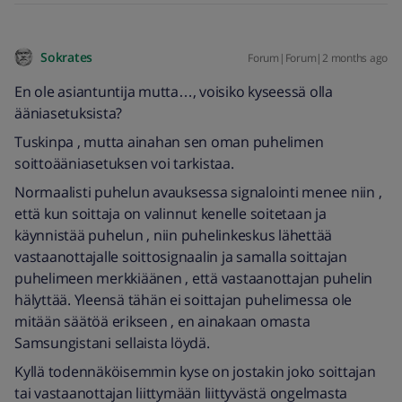
Sokrates
Forum|Forum|2 months ago
En ole asiantuntija mutta…, voisiko kyseessä olla
ääniasetuksista?
Tuskinpa , mutta ainahan sen oman puhelimen
soittoääniasetuksen voi tarkistaa.
Normaalisti puhelun avauksessa signalointi menee niin ,
että kun soittaja on valinnut kenelle soitetaan ja
käynnistää puhelun , niin puhelinkeskus lähettää
vastaanottajalle soittosignaalin ja samalla soittajan
puhelimeen merkkiäänen , että vastaanottajan puhelin
hälyttää. Yleensä tähän ei soittajan puhelimessa ole
mitään säätöä erikseen , en ainakaan omasta
Samsungistani sellaista löydä.
Kyllä todennäköisemmin kyse on jostakin joko soittajan
tai vastaanottajan liittymään liittyvästä ongelmasta