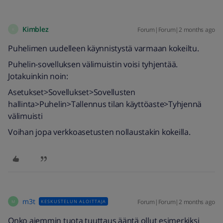
Kimblez
Forum|Forum|2 months ago
K
Puhelimen uudelleen käynnistystä varmaan kokeiltu.
Puhelin-sovelluksen välimuistin voisi tyhjentää.
Jotakuinkin noin:
Asetukset>Sovellukset>Sovellusten
hallinta>Puhelin>Tallennus tilan käyttöaste>Tyhjennä
välimuisti
Voihan jopa verkkoasetusten nollaustakin kokeilla.
m3t
Forum|Forum|2 months ago
KESKUSTELUN ALOITTAJA
M
Onko aiemmin tuota tuuttaus ääntä ollut esimerkiksi