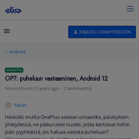
KIRJAUDU OMAYHTEISÖÖN
Android
VASTATTU
OP7: puheluun vastaaminen, Android 12
Forum|Forum|3 years ago
2 kommenttia
fizban
F
Hävisikö muilta OnePlus seiskan omaavilta, päivityksen
yhteydessä, ne pikkuruiset nuolet, jotka kertoivat mihin
päin pyyhkäistä, jos haluaa vastata puheluun?