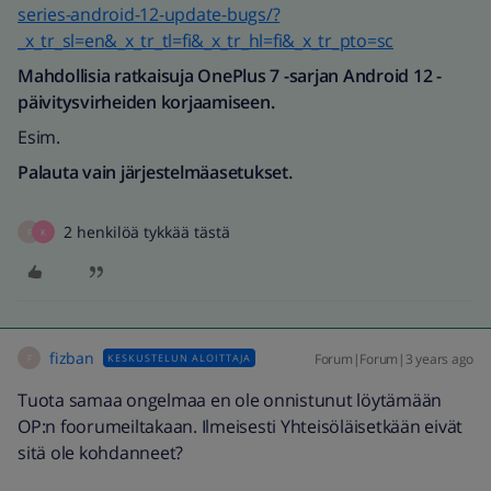
series-android-12-update-bugs/?
_x_tr_sl=en&_x_tr_tl=fi&_x_tr_hl=fi&_x_tr_pto=sc
Mahdollisia ratkaisuja OnePlus 7 -sarjan Android 12 -
päivitysvirheiden korjaamiseen.
Esim.
Palauta vain järjestelmäasetukset.
2 henkilöä tykkää tästä
F
K
fizban
Forum|Forum|3 years ago
KESKUSTELUN ALOITTAJA
F
Tuota samaa ongelmaa en ole onnistunut löytämään
OP:n foorumeiltakaan. Ilmeisesti Yhteisöläisetkään eivät
sitä ole kohdanneet?