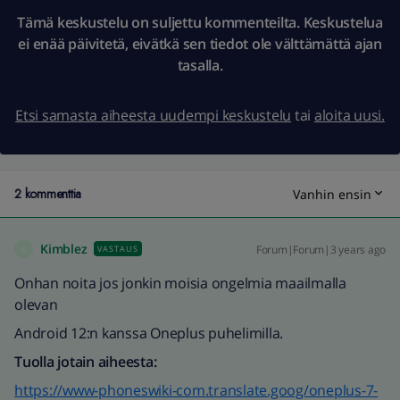
Tämä keskustelu on suljettu kommenteilta. Keskustelua
ei enää päivitetä, eivätkä sen tiedot ole välttämättä ajan
tasalla.
Etsi samasta aiheesta uudempi keskustelu
tai
aloita uusi.
2 kommenttia
Vanhin ensin
Kimblez
Forum|Forum|3 years ago
VASTAUS
K
Onhan noita jos jonkin moisia ongelmia maailmalla
olevan
Android 12:n kanssa Oneplus puhelimilla.
Tuolla jotain aiheesta:
https://www-phoneswiki-com.translate.goog/oneplus-7-