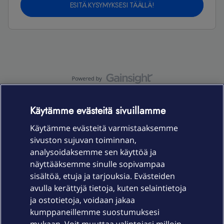
ESITÄ KYSYMYKSESI TÄÄLLÄ!
OmaYhteisö-käyttöehdot
Accessibility statement
Käytämme evästeitä sivuillamme
Käytämme evästeitä varmistaaksemme
sivuston sujuvan toiminnan,
Laitteet & liittymät
analysoidaksemme sen käyttöä ja
näyttääksemme sinulle sopivampaa
sisältöä, etuja ja tarjouksia. Evästeiden
Palvelut
avulla kerättyjä tietoja, kuten selaintietoja
ja ostotietoja, voidaan jakaa
Tuki
kumppaneillemme suostumuksesi