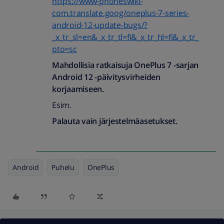
https://www-phoneswiki-
com.translate.goog/oneplus-7-series-
android-12-update-bugs/?
_x_tr_sl=en&_x_tr_tl=fi&_x_tr_hl=fi&_x_tr_
pto=sc
Mahdollisia ratkaisuja OnePlus 7 -sarjan
Android 12 -päivitysvirheiden
korjaamiseen.
Esim.
Palauta vain järjestelmäasetukset.
Android
Puhelu
OnePlus