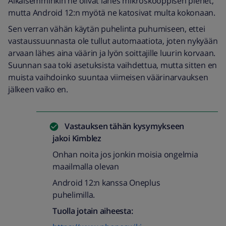
Aikaisemminkin ne olivat lähes mikroskooppisen pienet,
mutta Android 12:n myötä ne katosivat multa kokonaan.
Sen verran vähän käytän puhelinta puhumiseen, ettei
vastaussuunnasta ole tullut automaatiota, joten nykyään
arvaan lähes aina väärin ja lyön soittajille luurin korvaan.
Suunnan saa toki asetuksista vaihdettua, mutta sitten en
muista vaihdoinko suuntaa viimeisen väärinarvauksen
jälkeen vaiko en.
Vastauksen tähän kysymykseen
jakoi
Kimblez
Onhan noita jos jonkin moisia ongelmia
maailmalla olevan
Android 12:n kanssa Oneplus
puhelimilla.
Tuolla jotain aiheesta: