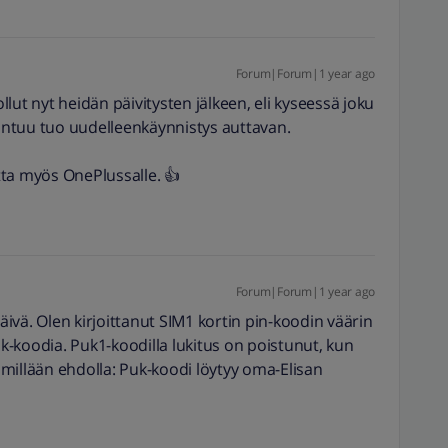
Forum|Forum|1 year ago
lut nyt heidän päivitysten jälkeen, eli kyseessä joku
ntuu tuo uudelleenkäynnistys auttavan.
etta myös OnePlussalle. 👍
Forum|Forum|1 year ago
ivä. Olen kirjoittanut SIM1 kortin pin-koodin väärin
-koodia. Puk1-koodilla lukitus on poistunut, kun
millään ehdolla: Puk-koodi löytyy oma-Elisan