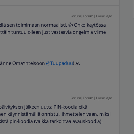
Forum|Forum|1 year ago
ellä sen toimimaan normaalisti. 👍 Onko käytössä
ttäin tuntuu olleen just vastaavia ongelmia viime
 tänne OmaYhteisöön
@Tuupaduu
! 🙏
Forum|Forum|1 year ago
äivityksen jälkeen uutta PIN-koodia eikä
en käynnistämällä onnistui. Ihmettelen vaan, miksi
istä pin-koodia (vaikka tarkoittaa avauskoodia).