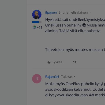
ilponen
Entinen elisalainen
Hyvä että sait uudelleekäynnistyks
OnePlussan puhelin? 🤔 Niissä nimi
+11
aikoina. Täällä siitä ollut puhetta
Tervetuloa myös muutes mukaan
Tykkää
Rajamäki
Tulokas
R
Mulla myös OnePlus-puhelin kysyi p
avauskoodikaan kelvannut. Uudelle
ei kysy avauskoodia vaan 4-8 merkk