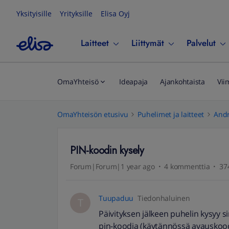
Yksityisille
Yrityksille
Elisa Oyj
Laitteet
Liittymät
Palvelut
OmaYhteisö
Ideapaja
Ajankohtaista
Vii
OmaYhteisön etusivu
Puhelimet ja laitteet
Andr
PIN-koodin kysely
Forum|Forum|1 year ago
4 kommenttia
37
Tuupaduu
Tiedonhaluinen
T
Päivityksen jälkeen puhelin kysyy s
pin-koodia (käytännössä avauskoodi