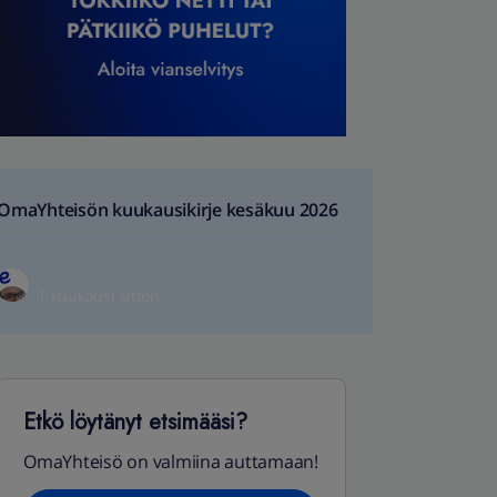
OmaYhteisön kuukausikirje kesäkuu 2026
1 kuukausi sitten
Etkö löytänyt etsimääsi?
OmaYhteisö on valmiina auttamaan!