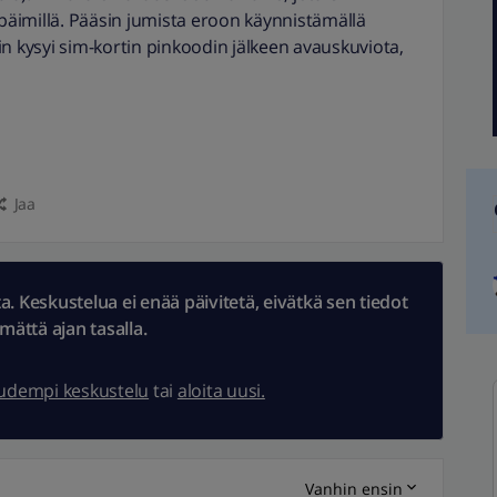
äimillä. Pääsin jumista eroon käynnistämällä
n kysyi sim-kortin pinkoodin jälkeen avauskuviota,
Jaa
 Keskustelua ei enää päivitetä, eivätkä sen tiedot
ämättä ajan tasalla.
uudempi keskustelu
tai
aloita uusi.
Vanhin ensin