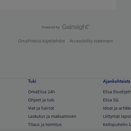
OmaYhteisö-käyttöehdot
Accessibility statement
Tuki
Ajankohtaista
OmaElisa 24h
Elisa Etuohje
Ohjeet ja tuki
Elisa 5G
Viat ja häiriöt
Ideat ja artikke
Laskutus ja maksaminen
Liittymät lapsi
Tilaus ja toimitus
Kellopuhelin l