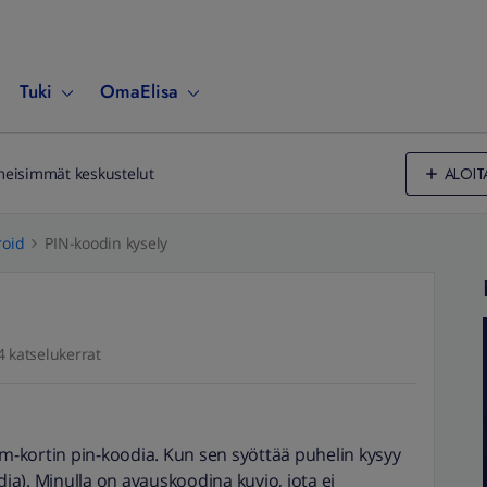
Tuki
OmaElisa
ALOIT
meisimmät keskustelut
oid
PIN-koodin kysely
4 katselukerrat
im-kortin pin-koodia. Kun sen syöttää puhelin kysyy
a). Minulla on avauskoodina kuvio, jota ei