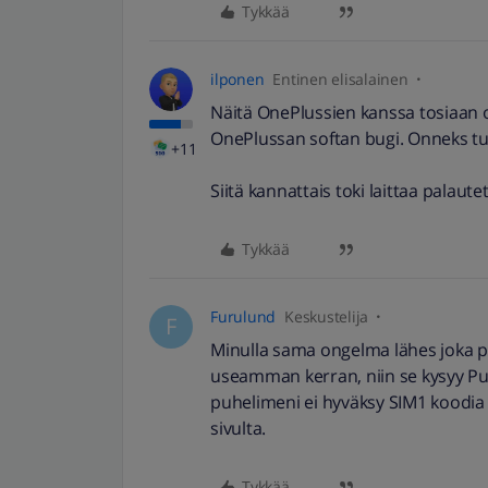
Tykkää
ilponen
Entinen elisalainen
Näitä OnePlussien kanssa tosiaan ol
OnePlussan softan bugi. Onneks tu
+11
Siitä kannattais toki laittaa palaut
Tykkää
Furulund
Keskustelija
F
Minulla sama ongelma lähes joka pä
useamman kerran, niin se kysyy Puk
puhelimeni ei hyväksy SIM1 koodia 
sivulta.
Tykkää