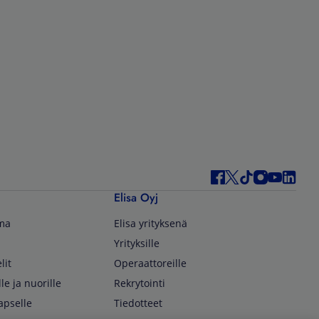
Elisa Oyj
lma
Elisa yrityksenä
Yrityksille
lit
Operaattoreille
lle ja nuorille
Rekrytointi
apselle
Tiedotteet