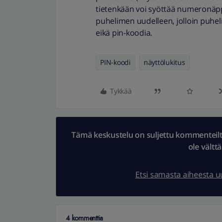
tietenkään voi syöttää numeronäpp
puhelimen uudelleen, jolloin puheli
eikä pin-koodia.
PIN-koodi
näyttölukitus
Tykkää
Tämä keskustelu on suljettu kommenteilta.
ole vältt
Etsi samasta aiheesta 
4 kommenttia