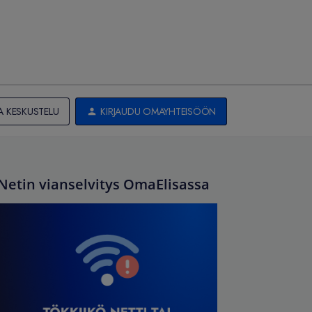
A KESKUSTELU
KIRJAUDU OMAYHTEISÖÖN
Netin vianselvitys OmaElisassa