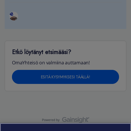
Etkö löytänyt etsimääsi?
OmaYhteisö on valmiina auttamaan!
ESITÄ KYSYMYKSESI TÄÄLLÄ!