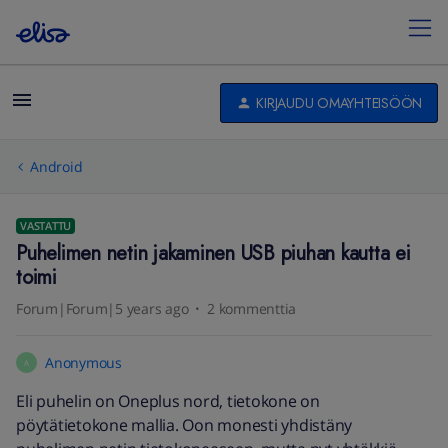
KIRJAUDU OMAYHTEISÖÖN
Android
VASTATTU
Puhelimen netin jakaminen USB piuhan kautta ei
toimi
Forum|Forum|5 years ago
2 kommenttia
Anonymous
A
Eli puhelin on Oneplus nord, tietokone on
pöytätietokone mallia. Oon monesti yhdistäny