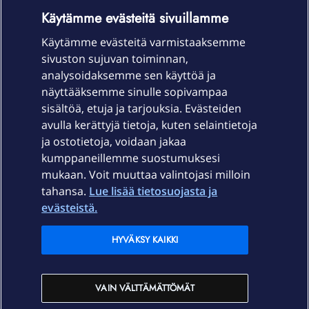
OmaYhteisö-käyttöehdot
Accessibility statement
Käytämme evästeitä sivuillamme
Käytämme evästeitä varmistaaksemme
sivuston sujuvan toiminnan,
Laitteet & liittymät
analysoidaksemme sen käyttöä ja
näyttääksemme sinulle sopivampaa
sisältöä, etuja ja tarjouksia. Evästeiden
Palvelut
avulla kerättyjä tietoja, kuten selaintietoja
ja ostotietoja, voidaan jakaa
Tuki
kumppaneillemme suostumuksesi
mukaan. Voit muuttaa valintojasi milloin
tahansa.
Lue lisää tietosuojasta ja
Ajankohtaista
evästeistä.
Elisa Oyj
HYVÄKSY KAIKKI
In English
VAIN VÄLTTÄMÄTTÖMÄT