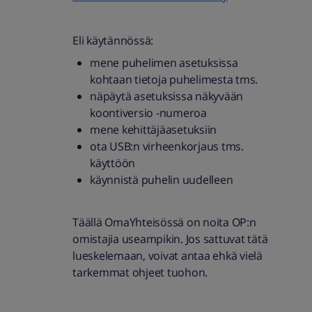
Eli käytännössä:
mene puhelimen asetuksissa
kohtaan tietoja puhelimesta tms.
näpäytä asetuksissa näkyvään
koontiversio -numeroa
mene kehittäjäasetuksiin
ota USB:n virheenkorjaus tms.
käyttöön
käynnistä puhelin uudelleen
Täällä OmaYhteisössä on noita OP:n
omistajia useampikin. Jos sattuvat tätä
lueskelemaan, voivat antaa ehkä vielä
tarkemmat ohjeet tuohon.