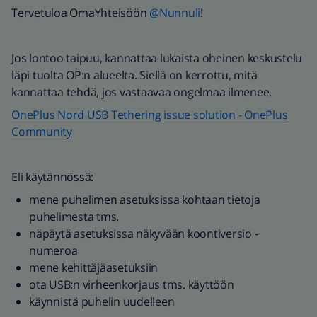
Tervetuloa OmaYhteisöön
@Nunnuli
!
Jos lontoo taipuu, kannattaa lukaista oheinen keskustelu
läpi tuolta OP:n alueelta. Siellä on kerrottu, mitä
kannattaa tehdä, jos vastaavaa ongelmaa ilmenee.
OnePlus Nord USB Tethering issue solution - OnePlus
Community
Eli käytännössä:
mene puhelimen asetuksissa kohtaan tietoja
puhelimesta tms.
näpäytä asetuksissa näkyvään koontiversio -
numeroa
mene kehittäjäasetuksiin
ota USB:n virheenkorjaus tms. käyttöön
käynnistä puhelin uudelleen