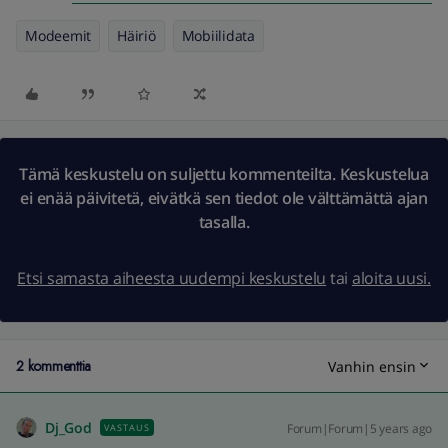
Modeemit
Häiriö
Mobiilidata
Tämä keskustelu on suljettu kommenteilta. Keskustelua
ei enää päivitetä, eivätkä sen tiedot ole välttämättä ajan
tasalla.
Etsi samasta aiheesta uudempi keskustelu
tai
aloita uusi.
2 kommenttia
Vanhin ensin
Dj_God
Forum|Forum|5 years ago
VASTAUS