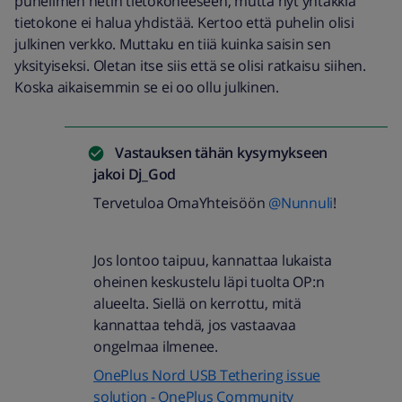
puhelimen netin tietokoneeseen, mutta nyt yhtäkkiä
tietokone ei halua yhdistää. Kertoo että puhelin olisi
julkinen verkko. Muttaku en tiiä kuinka saisin sen
yksityiseksi. Oletan itse siis että se olisi ratkaisu siihen.
Koska aikaisemmin se ei oo ollu julkinen.
Vastauksen tähän kysymykseen
jakoi
Dj_God
Tervetuloa OmaYhteisöön
@Nunnuli
!
Jos lontoo taipuu, kannattaa lukaista
oheinen keskustelu läpi tuolta OP:n
alueelta. Siellä on kerrottu, mitä
kannattaa tehdä, jos vastaavaa
ongelmaa ilmenee.
OnePlus Nord USB Tethering issue
solution - OnePlus Community