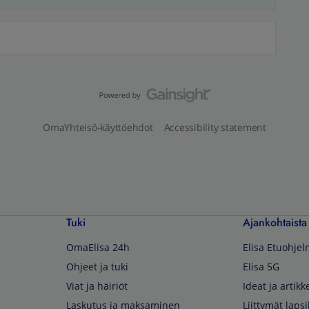
OmaYhteisö-käyttöehdot
Accessibility statement
Tuki
Ajankohtaista
OmaElisa 24h
Elisa Etuohje
Ohjeet ja tuki
Elisa 5G
Viat ja häiriöt
Ideat ja artikke
Laskutus ja maksaminen
Liittymät lapsi