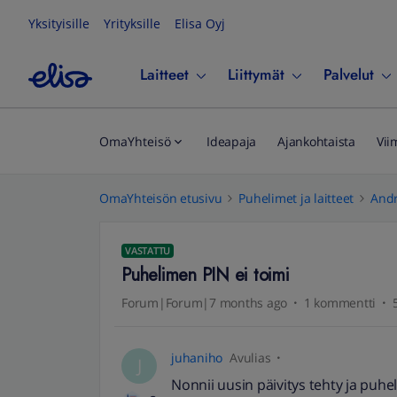
Yksityisille
Yrityksille
Elisa Oyj
Laitteet
Liittymät
Palvelut
OmaYhteisö
Ideapaja
Ajankohtaista
Vii
OmaYhteisön etusivu
Puhelimet ja laitteet
Andr
VASTATTU
Puhelimen PIN ei toimi
Forum|Forum|7 months ago
1 kommentti
juhaniho
Avulias
J
Nonnii uusin päivitys tehty ja puhe