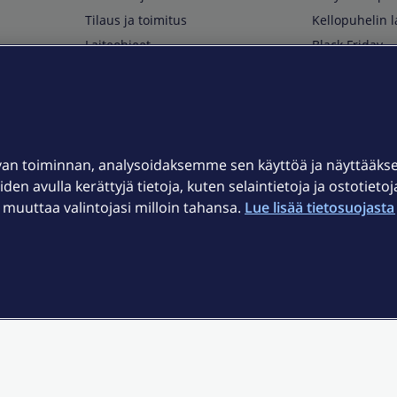
Tilaus ja toimitus
Kellopuhelin l
Laiteohjeet
Black Friday
Asiakaspalvelun yhteystiedot
Huippuetuja El
Soita Omagurulle
OmaYhteisö
Myymälät ja myyntipisteet
van toiminnan, analysoidaksemme sen käyttöä ja näyttääk
Kuuluvuuskartta
iden avulla kerättyjä tietoja, kuten selaintietoja ja ostotieto
Asiakastiedotteet
uuttaa valintojasi milloin tahansa.
Lue lisää tietosuojasta 
t
OmaElisa-sovellus
järjestelmä
Kirjaudu sähköpostiin
et © 2026 Elisa Oyj.