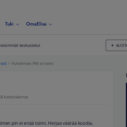
Tuki
OmaElisa
ALOIT
meisimmät keskustelut
oid
Puhelimen PIN ei toimi
58 katselukerrat
limen pin ei enää toimi. Herjaa väärää koodia,