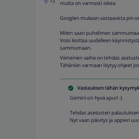
+3
mutta on varmasti oikea.
Googlen mukaan vastaavista pin on
Miten saan puhelimen sammumaan 
Voisi koittaa uudelleen käynnistyst
sammumaan.
Viimeinen vaihe on tehdas asetust
Tähänkin varmaan löytyy ohjeet jo
Vastauksen tähän kysymyk
Gemini on hyvä apuri :)
Tehdas asetusten palautuksen
Nyt vaan päivitys ja appien uu