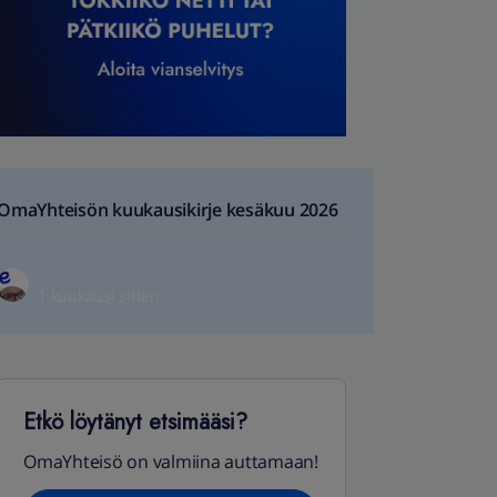
OmaYhteisön kuukausikirje kesäkuu 2026
1 kuukausi sitten
Etkö löytänyt etsimääsi?
OmaYhteisö on valmiina auttamaan!