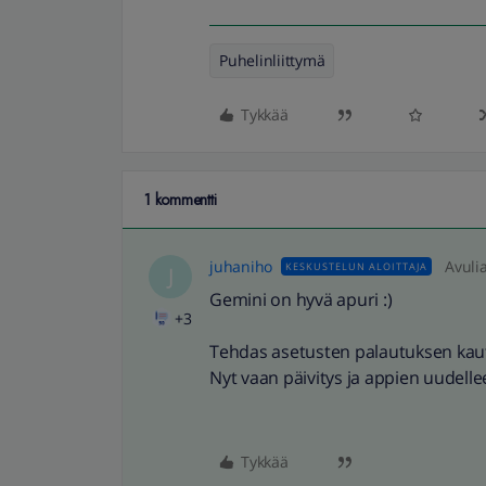
Puhelinliittymä
Tykkää
1 kommentti
juhaniho
Avuli
KESKUSTELUN ALOITTAJA
J
Gemini on hyvä apuri :)
+3
Tehdas asetusten palautuksen kaut
Nyt vaan päivitys ja appien uudell
Tykkää