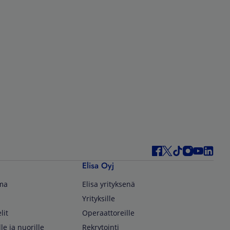
Elisa Oyj
lma
Elisa yrityksenä
Yrityksille
lit
Operaattoreille
lle ja nuorille
Rekrytointi