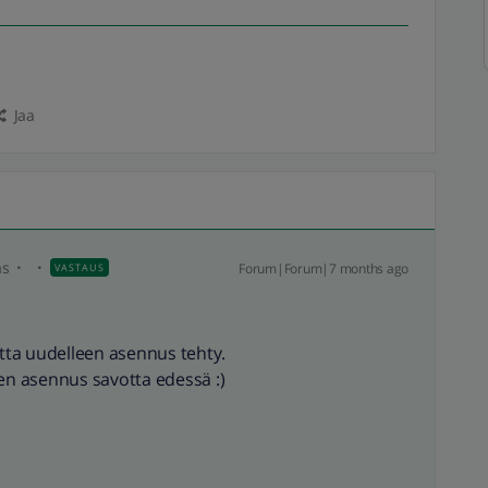
Jaa
as
Forum|Forum|7 months ago
VASTAUS
ta uudelleen asennus tehty.
een asennus savotta edessä :)