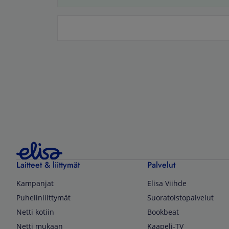
Laitteet & liittymät
Palvelut
Kampanjat
Elisa Viihde
Puhelinliittymät
Suoratoistopalvelut
Netti kotiin
Bookbeat
Netti mukaan
Kaapeli-TV