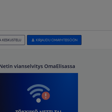
A KESKUSTELU
KIRJAUDU OMAYHTEISÖÖN
Netin vianselvitys OmaElisassa