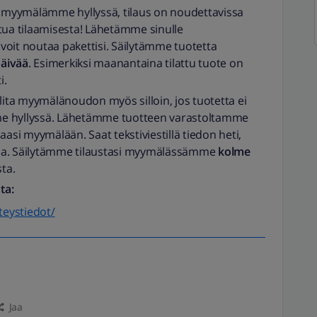
la myymälämme hyllyssä, tilaus on noudettavissa
ua tilaamisesta! Lähetämme sinulle
un voit noutaa pakettisi. Säilytämme tuotetta
päivää
. Esimerkiksi maanantaina tilattu tuote on
i.
alita myymälänoudon myös silloin, jos tuotetta ei
me hyllyssä. Lähetämme tuotteen varastoltamme
maasi myymälään. Saat tekstiviestillä tiedon heti,
ssa. Säilytämme tilaustasi myymälässämme
kolme
sta.
ta:
hteystiedot/
Jaa