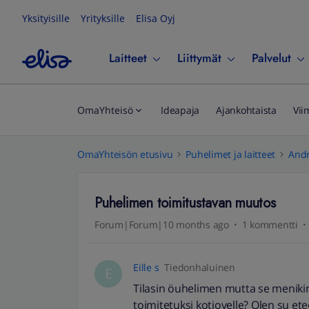
Yksityisille
Yrityksille
Elisa Oyj
Laitteet
Liittymät
Palvelut
OmaYhteisö
Ideapaja
Ajankohtaista
Vii
OmaYhteisön etusivu
Puhelimet ja laitteet
Andr
Puhelimen toimitustavan muutos
Forum|Forum|10 months ago
1 kommentti
Eille s
Tiedonhaluinen
E
Tilasin öuhelimen mutta se meniki
toimitetuksi kotiovelle? Olen su e