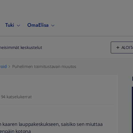
Tuki
OmaElisa
ALOIT
meisimmät keskustelut
oid
Puhelimen toimitustavan muutos
94 katselukerrat
n kaaren lauppakeskukseen, saisiko sen miuttaa
teenpäin kotona