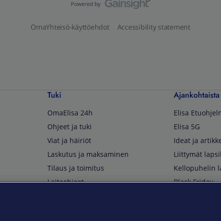
OmaYhteisö-käyttöehdot
Accessibility statement
Tuki
Ajankohtaista
OmaElisa 24h
Elisa Etuohje
Ohjeet ja tuki
Elisa 5G
Viat ja häiriöt
Ideat ja artikke
Laskutus ja maksaminen
Liittymät lapsi
Tilaus ja toimitus
Kellopuhelin l
Laiteohjeet
Black Friday
Asiakaspalvelun yhteystiedot
Huippuetuja El
Soita Omagurulle