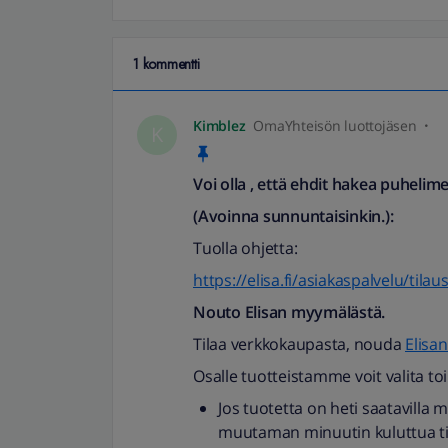
1 kommentti
Kimblez
OmaYhteisön luottojäsen
K
Voi olla , että ehdit hakea puheli
(Avoinna sunnuntaisinkin.):
Tuolla ohjetta:
https://elisa.fi/asiakaspalvelu/tilau
Nouto Elisan myymälästä.
Tilaa verkkokaupasta, nouda
Elisa
Osalle tuotteistamme voit valita 
Jos tuotetta on heti saatavilla
muutaman minuutin kuluttua til