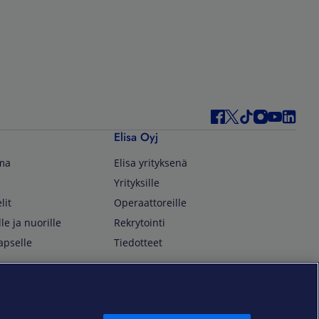
Elisa Oyj
lma
Elisa yrityksenä
Yrityksille
lit
Operaattoreille
lle ja nuorille
Rekrytointi
apselle
Tiedotteet
In English
isan asiakkaille
Customer Service