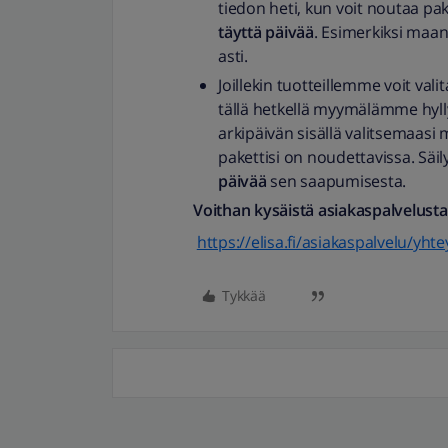
tiedon heti, kun voit noutaa pa
täyttä päivää
. Esimerkiksi maan
asti.
Joillekin tuotteillemme voit val
tällä hetkellä myymälämme hyl
arkipäivän sisällä valitsemaasi 
pakettisi on noudettavissa. S
päivää
sen saapumisesta.
Voithan kysäistä asiakaspalvelusta
https://elisa.fi/asiakaspalvelu/yhte
Tykkää