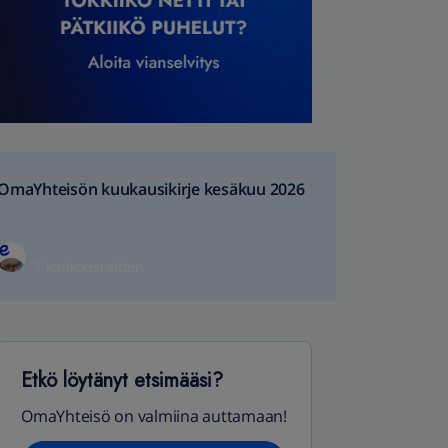
OmaYhteisön kuukausikirje kesäkuu 2026
1 kuukausi sitten
Etkö löytänyt etsimääsi?
OmaYhteisö on valmiina auttamaan!