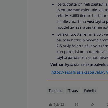
Jos tuotetta on heti saatavil
jo muutaman minuutin kulutt
tekstiviestillä tiedon heti, k
sinulle varattuna
viisi täyttä 
noudettavissa lauantaihin ast
Joillekin tuotteillemme voit v
ole tällä hetkellä myymäläm
2-5 arkipäivän sisällä valitse
kun pakettisi on noudettavi
täyttä päivää
sen saapumise
Voithan kysäistä asiakaspalvelus
https://elisa.fi/asiakaspalvelu/y
Toimitus
Tilaus
Puhelin
Tykkää