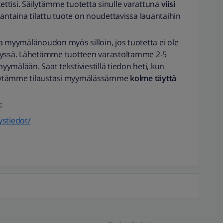
kettisi. Säilytämme tuotetta sinulle varattuna
viisi
antaina tilattu tuote on noudettavissa lauantaihin
ita myymälänoudon myös silloin, jos tuotetta ei ole
lyssä. Lähetämme tuotteen varastoltamme 2-5
myymälään. Saat tekstiviestillä tiedon heti, kun
äilytämme tilaustasi myymälässämme
kolme täyttä
:
ystiedot/