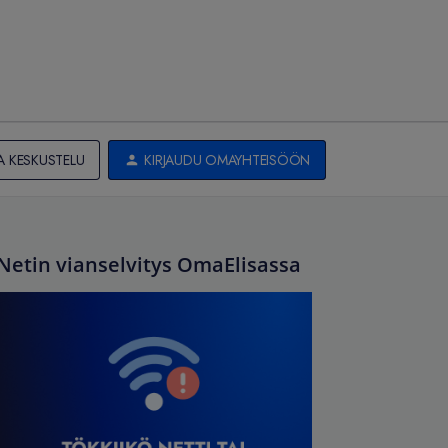
A KESKUSTELU
KIRJAUDU OMAYHTEISÖÖN
Netin vianselvitys OmaElisassa