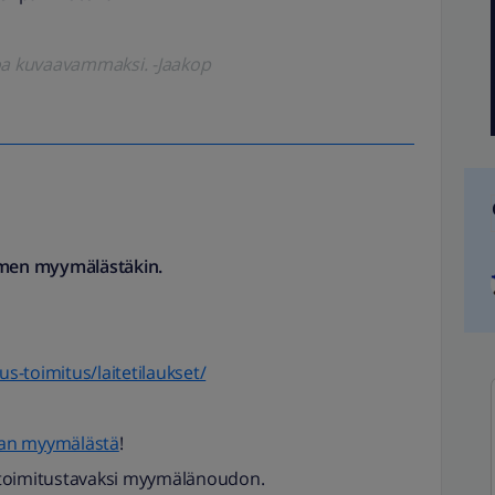
koa kuvaavammaksi. -Jaakop
limen myymälästäkin.
aus-toimitus/laitetilaukset/
san myymälästä
!
a toimitustavaksi myymälänoudon.