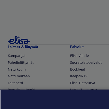
Laitteet & liittymät
Palvelut
Kampanjat
Elisa Viihde
Puhelinliittymät
Suoratoistopalvelut
Netti kotiin
Bookbeat
Netti mukaan
Kaapeli-TV
Laitenetti
Elisa Tietoturva
Prepaid-liittymät
Kodin Tietoturva
Puhelimet ja tarvikkeet
Mobiilivarmenne
Tietotekniikka
Kuka soittaa