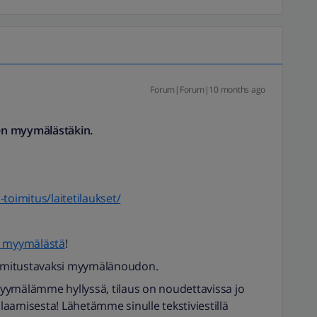
Forum|Forum|10 months ago
men myymälästäkin.
s-toimitus/laitetilaukset/
n myymälästä
!
toimitustavaksi myymälänoudon.
 myymälämme hyllyssä, tilaus on noudettavissa jo
aamisesta! Lähetämme sinulle tekstiviestillä