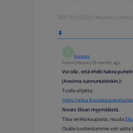
EDIT: 19.9.2025 // Muokattu otsik
K
Kimblez
Forum|Forum|10 months ago
Voi olla , että ehdit hakea puhe
(Avoinna sunnuntaisinkin.):
Tuolla ohjetta:
https://elisa.fi/asiakaspalvelu/til
Nouto Elisan myymälästä.
Tilaa verkkokaupasta, nouda
Eli
Osalle tuotteistamme voit valit