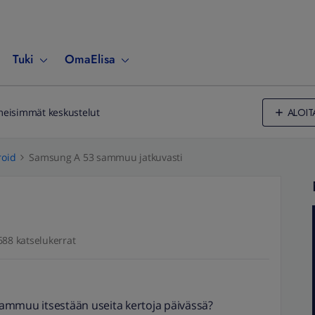
Tuki
OmaElisa
ALOIT
meisimmät keskustelut
oid
Samsung A 53 sammuu jatkuvasti
688 katselukerrat
ammuu itsestään useita kertoja päivässä?