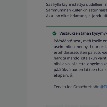
Saa kyllä käynnistettyä uudelleen
Sammuminen kuitenkin satunnaista, e
Akku on ollut ladattuna, ei johdu sii
Vastauksen tähän kysymyk
Pääsääntöisesti, mitä itselle o
useimmiten mennyt huonoksi. A
ei tehdasasetusten palautukse
harkita mahdollista akun vaihto
olisi ja voi olla ettei ongelma 
päätöksiä uuden laitteen hanki
etiäpäin. 👍
Tervetuloa OmaYhteisöön
@Ti