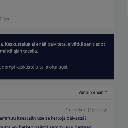
Jaa
 Keskustelua ei enää päivitetä, eivätkä sen tiedot
ämättä ajan tasalla.
uudempi keskustelu
tai
aloita uusi.
Vanhin ensin
Forum|Forum|2 years ago
ammuu itsestään useita kertoja päivässä?
, mutta voi hetken päästä sammua uudestaan.