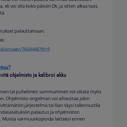
li voi olla koko päivän Ok, ja sitten alkaa taas.
tä.
setukset palauttamaan.
n:
id/answer/7664448?hl=fi
htuu?
vitä ohjelmisto ja kalibroi akku
nen tai puhelimen sammuminen voi viitata myös
. Ohjelmisto-ongelman voi aiheuttaa jokin
ttämätön järjestelmä tai liian täysi tallennustila
ehdasasetuksiin palautus ja ohjelmiston
 Muista varmuuskopioida laitteesi ennen