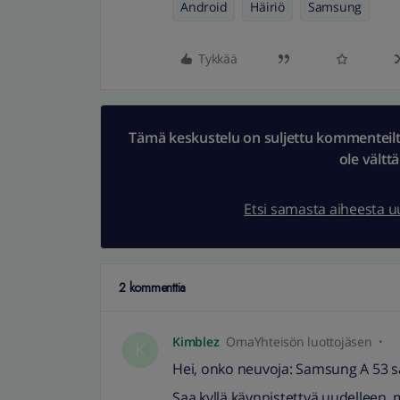
Android
Häiriö
Samsung
Tykkää
Tämä keskustelu on suljettu kommenteilta.
ole vältt
Etsi samasta aiheesta 
2 kommenttia
Kimblez
OmaYhteisön luottojäsen
K
Hei, onko neuvoja: Samsung A 53 s
Saa kyllä käynnistettyä uudelleen