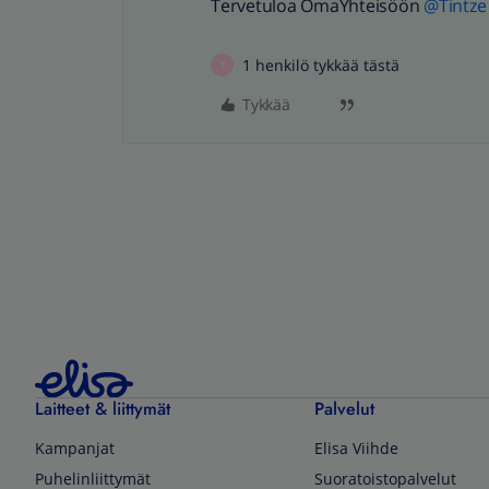
Tervetuloa OmaYhteisöön
@Tintze
1 henkilö tykkää tästä
T
Tykkää
Laitteet & liittymät
Palvelut
Kampanjat
Elisa Viihde
Puhelinliittymät
Suoratoistopalvelut