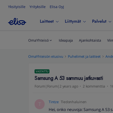
Yksityisille
Yrityksille
Elisa Oyj
Laitteet
Liittymät
Palvelut
OmaYhteisö
Ideapaja
Ajankohtaista
Vii
OmaYhteisön etusivu
Puhelimet ja laitteet
Andr
VASTATTU
Samsung A 53 sammuu jatkuvasti
Forum|Forum|2 years ago
2 kommenttia
1
Tintze
Tiedonhaluinen
T
Hei, onko neuvoja: Samsung A 53 s