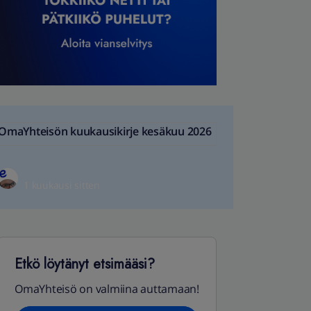
OmaYhteisön kuukausikirje kesäkuu 2026
1 kuukausi sitten
Etkö löytänyt etsimääsi?
OmaYhteisö on valmiina auttamaan!