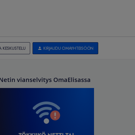
A KESKUSTELU
KIRJAUDU OMAYHTEISÖÖN
Netin vianselvitys OmaElisassa