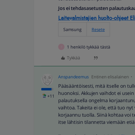
Jos ei tehdasasetusten palautuskaa
Laitevalmistajien huolto-ohjeet Elis
Samsung
Resete
1 henkilö tykkää tästä
T
Tykkää
Anspandeemus
Entinen elisalainen
Pääsääntöisesti, mitä itselle on tu
huonoksi. Akkujen vaihdot ei usein
+11
palautuksella ongelma korjaantunut
vaihtoa. Takeita ei ole, että tuo nyt 
korjaannu tuolla. Siinä kohtaa voi
itse lähtisin tilannetta viemään etiä