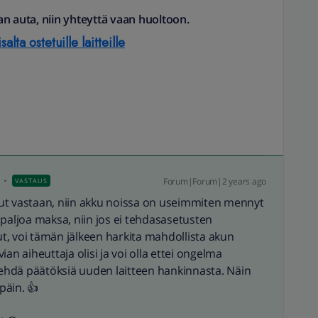
n auta, niin yhteyttä vaan huoltoon.
alta ostetuille laitteille
Forum|Forum|2 years ago
VASTAUS
llut vastaan, niin akku noissa on useimmiten mennyt
 paljoa maksa, niin jos ei tehdasasetusten
, voi tämän jälkeen harkita mahdollista akun
vian aiheuttaja olisi ja voi olla ettei ongelma
 tehdä päätöksiä uuden laitteen hankinnasta. Näin
päin. 👍