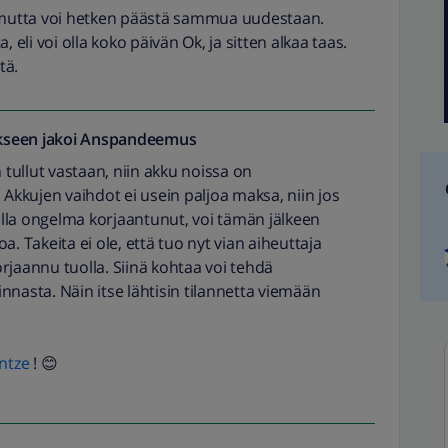
, mutta voi hetken päästä sammua uudestaan.
li voi olla koko päivän Ok, ja sitten alkaa taas.
tä.
seen jakoi
Anspandeemus
n tullut vastaan, niin akku noissa on
kkujen vaihdot ei usein paljoa maksa, niin jos
lla ongelma korjaantunut, voi tämän jälkeen
a. Takeita ei ole, että tuo nyt vian aiheuttaja
korjaannu tuolla. Siinä kohtaa voi tehdä
nnasta. Näin itse lähtisin tilannetta viemään
ntze
! 😊