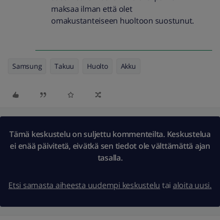
maksaa ilman että olet
omakustanteiseen huoltoon suostunut.
Samsung
Takuu
Huolto
Akku
Tämä keskustelu on suljettu kommenteilta. Keskustelua
ei enää päivitetä, eivätkä sen tiedot ole välttämättä ajan
tasalla.
Etsi samasta aiheesta uudempi keskustelu
tai
aloita uusi.