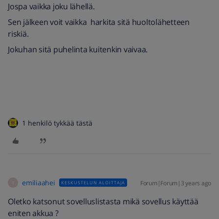
Jospa vaikka joku lähellä.
Sen jälkeen voit vaikka harkita sitä huoltolähetteen
riskiä.
Jokuhan sitä puhelinta kuitenkin vaivaa.
1 henkilö tykkää tästä
emiliaahei
Forum|Forum|3 years ago
KESKUSTELUN ALOITTAJA
E
Oletko katsonut sovelluslistasta mikä sovellus käyttää
eniten akkua ?