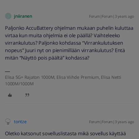
jniiranen
Forum|Forum|3 years ago
J
Paljonko AccuBattery ohjelman mukaan puhelin kuluttaa
virtaa kun muita ohjelmia ei ole päällä? Vaihteleeko
virrankulutus? Paljonko kohdassa “Virrankulutuksen
nopeus” Juuri nyt on pienimillään virrankulutus? Entä
mitän “Näyttö pois päältä” kohdassa?
Elisa 5G+ Rajaton 1000M, Elisa Viihde Premium, Elisa Netti
1000M/1000M
tontze
Forum|Forum|3 years ago
Oletko katsonut sovelluslistasta mikä sovellus käyttää