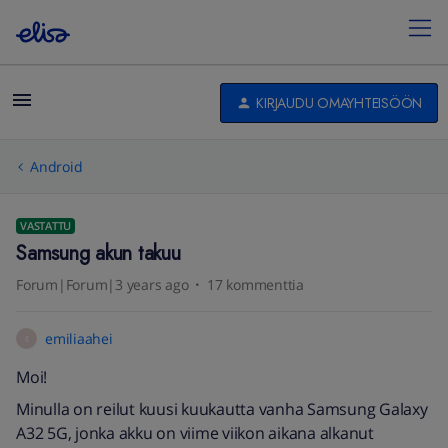
KIRJAUDU OMAYHTEISÖÖN
Android
VASTATTU
Samsung akun takuu
Forum|Forum|3 years ago
17 kommenttia
emiliaahei
E
Moi!
Minulla on reilut kuusi kuukautta vanha Samsung Galaxy
A32 5G, jonka akku on viime viikon aikana alkanut