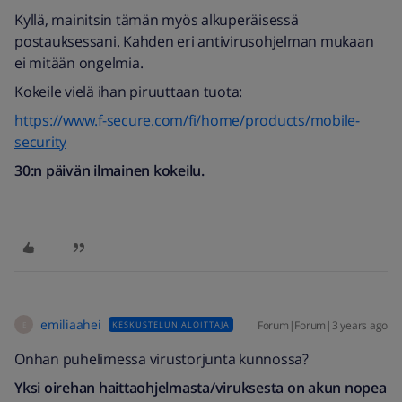
Kyllä, mainitsin tämän myös alkuperäisessä
postauksessani. Kahden eri antivirusohjelman mukaan
ei mitään ongelmia.
Kokeile vielä ihan piruuttaan tuota:
https://www.f-secure.com/fi/home/products/mobile-
security
30:n päivän ilmainen kokeilu.
emiliaahei
Forum|Forum|3 years ago
KESKUSTELUN ALOITTAJA
E
Onhan puhelimessa virustorjunta kunnossa?
Yksi oirehan haittaohjelmasta/viruksesta on akun nopea