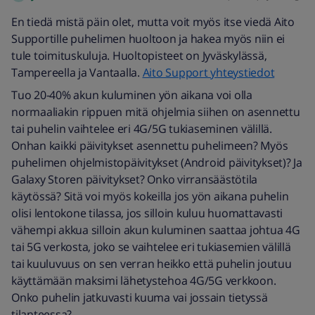
En tiedä mistä päin olet, mutta voit myös itse viedä Aito
Supportille puhelimen huoltoon ja hakea myös niin ei
tule toimituskuluja. Huoltopisteet on Jyväskylässä,
Tampereella ja Vantaalla.
Aito Support yhteystiedot
Tuo 20-40% akun kuluminen yön aikana voi olla
normaaliakin rippuen mitä ohjelmia siihen on asennettu
tai puhelin vaihtelee eri 4G/5G tukiaseminen välillä.
Onhan kaikki päivitykset asennettu puhelimeen? Myös
puhelimen ohjelmistopäivitykset (Android päivitykset)? Ja
Galaxy Storen päivitykset? Onko virransäästötila
käytössä? Sitä voi myös kokeilla jos yön aikana puhelin
olisi lentokone tilassa, jos silloin kuluu huomattavasti
vähempi akkua silloin akun kuluminen saattaa johtua 4G
tai 5G verkosta, joko se vaihtelee eri tukiasemien välillä
tai kuuluvuus on sen verran heikko että puhelin joutuu
käyttämään maksimi lähetystehoa 4G/5G verkkoon.
Onko puhelin jatkuvasti kuuma vai jossain tietyssä
tilanteessa?