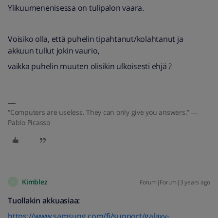
Ylikuumenenisessa on tulipalon vaara.
Voisiko olla, että puhelin tipahtanut/kolahtanut ja
akkuun tullut jokin vaurio,
vaikka puhelin muuten olisikin ulkoisesti ehjä ?
“Computers are useless. They can only give you answers.” ―
Pablo Picasso
Kimblez
Forum|Forum|3 years ago
K
Tuollakin akkuasiaa:
https://www.samsung.com/fi/support/galaxy-