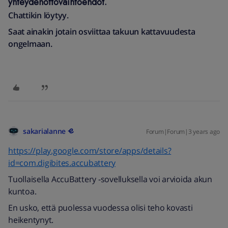
yhteydenottovaihtoehdot.
Chattikin löytyy.
Saat ainakin jotain osviittaa takuun kattavuudesta
ongelmaan.
sakarialanne
Forum|Forum|3 years ago
https://play.google.com/store/apps/details?
id=com.digibites.accubattery
Tuollaisella AccuBattery -sovelluksella voi arvioida akun
kuntoa.
En usko, että puolessa vuodessa olisi teho kovasti
heikentynyt.