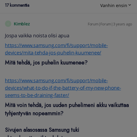
17 kommenttia
Vanhin ensin
Kimblez
Forum|Forum|3 years ago
K
Jospa vaikka noista olisi apua
https://www.samsung.com/fi/support/mobile-
devices/mita-tehda-jos-puhelin-kuumenee/
Mitä tehdä, jos puhelin kuumenee?
https://www.samsung.com/fi/support/mobile-
devices/what-to-do-if-the-battery-of-my-new-phone-
seems-to-be-draining-faster/
Mitä voin tehdä, jos uuden puhelimeni akku vaikuttaa
tyhjentyvän nopeammin?
Sivujen alasosassa Samsung tuki