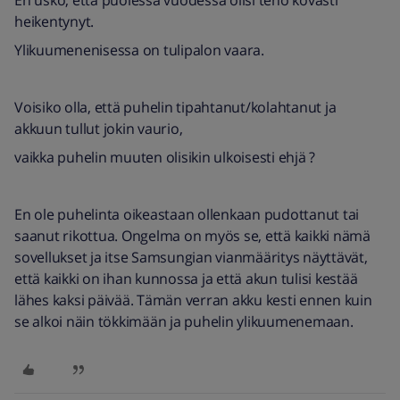
En usko, että puolessa vuodessa olisi teho kovasti
heikentynyt.
Ylikuumenenisessa on tulipalon vaara.
Voisiko olla, että puhelin tipahtanut/kolahtanut ja
akkuun tullut jokin vaurio,
vaikka puhelin muuten olisikin ulkoisesti ehjä ?
En ole puhelinta oikeastaan ollenkaan pudottanut tai
saanut rikottua. Ongelma on myös se, että kaikki nämä
sovellukset ja itse Samsungian vianmääritys näyttävät,
että kaikki on ihan kunnossa ja että akun tulisi kestää
lähes kaksi päivää. Tämän verran akku kesti ennen kuin
se alkoi näin tökkimään ja puhelin ylikuumenemaan.