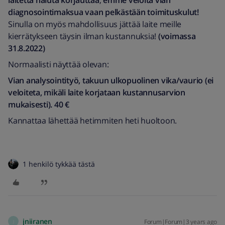
laitetta haluta korjauttaa
,
emme veloita vian
diagnosointimaksua vaan pelkästään toimituskulut!
Sinulla on myös mahdollisuus jättää laite meille
kierrätykseen täysin ilman kustannuksia!
(voimassa
31.8.2022)
Normaalisti näyttää olevan:
Vian analysointityö, takuun ulkopuolinen vika/vaurio (ei
veloiteta, mikäli laite korjataan kustannusarvion
mukaisesti). 40 €
Kannattaa lähettää hetimmiten heti huoltoon.
1 henkilö tykkää tästä
jniiranen
Forum|Forum|3 years ago
J