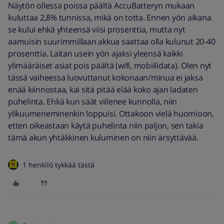
Näytön ollessa poissa päältä AccuBatteryn mukaan
kuluttaa 2,8% tunnissa, mikä on totta. Ennen yön aikana
se kului ehkä yhteensä viisi prosenttia, mutta nyt
aamuisin suurimmillaan akkua saattaa olla kulunut 20-40
prosenttia. Laitan usein yön ajaksi yleensä kaikki
ylimääräiset asiat pois päältä (wifi, mobiilidata). Olen nyt
tässä vaiheessa luovuttanut kokonaan/minua ei jaksa
enää kiinnostaa, kai sitä pitää elää koko ajan ladaten
puhelinta. Ehkä kun säät viilenee kunnolla, niin
ylikuumeneminenkin loppuisi. Ottakoon vielä huomioon,
etten oikeastaan käytä puhelinta niin paljon, sen takia
tämä akun yhtäkkinen kuluminen on niin ärsyttävää.
1 henkilö tykkää tästä