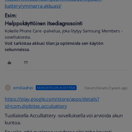
battery/ymmarra-akkuasi/
Esim:
Helppokäyttöinen itsediagnosointi
Kokeile Phone Care -palvelua, joka löytyy Samsung Members -
sovelluksesta.
Voit tarkistaa akkusi tilan ja optimoida sen käytön
sekunneissa.
emiliaahei
Forum|Forum|3 years ago
KESKUSTELUN ALOITTAJA
E
https://play.google.com/store/apps/details?
id=com.digibites.accubattery
Tuollaisella AccuBattery -sovelluksella voi arvioida akun
kuntoa.