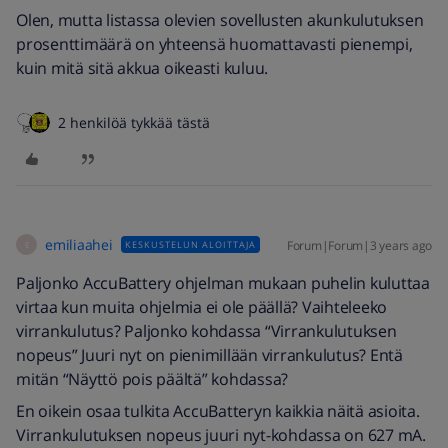
Olen, mutta listassa olevien sovellusten akunkulutuksen
prosenttimäärä on yhteensä huomattavasti pienempi,
kuin mitä sitä akkua oikeasti kuluu.
2 henkilöä tykkää tästä
emiliaahei
Forum|Forum|3 years ago
KESKUSTELUN ALOITTAJA
E
Paljonko AccuBattery ohjelman mukaan puhelin kuluttaa
virtaa kun muita ohjelmia ei ole päällä? Vaihteleeko
virrankulutus? Paljonko kohdassa “Virrankulutuksen
nopeus” Juuri nyt on pienimillään virrankulutus? Entä
mitän “Näyttö pois päältä” kohdassa?
En oikein osaa tulkita AccuBatteryn kaikkia näitä asioita.
Virrankulutuksen nopeus juuri nyt-kohdassa on 627 mA.