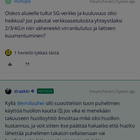
Purnipsi
Forum|Forum|3 years ago
P
Oiskos alueelle tullut 5G-verkko ja kuuluvuus olisi
heikkoa? Jos pakotat verkkoasetuksista yhteystilaksi
2/3/4G:n niin väheneekö virrankulutus ja laitteen
kuumentuminen?
1 henkilö tykkää tästä
draakki
Forum|Forum|3 years ago
VASTAUS
Kyllä
@emiliaahei
silti suosittelisin tuon puhelimen
käyttöä huollon kautta 🤔 jos vika ei menekään
takuuseen huoltoyhtiö ilmoittaa mikä olisi huollon
kustannus, ja voit sitten itse päättää haluatko että huolto
lähettää puhelimen takaisin sellaisenaan vai