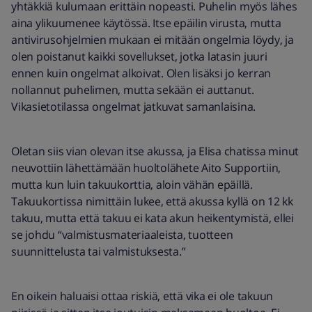
yhtäkkiä kulumaan erittäin nopeasti. Puhelin myös lähes
aina ylikuumenee käytössä. Itse epäilin virusta, mutta
antivirusohjelmien mukaan ei mitään ongelmia löydy, ja
olen poistanut kaikki sovellukset, jotka latasin juuri
ennen kuin ongelmat alkoivat. Olen lisäksi jo kerran
nollannut puhelimen, mutta sekään ei auttanut.
Vikasietotilassa ongelmat jatkuvat samanlaisina.
Oletan siis vian olevan itse akussa, ja Elisa chatissa minut
neuvottiin lähettämään huoltolähete Aito Supportiin,
mutta kun luin takuukorttia, aloin vähän epäillä.
Takuukortissa nimittäin lukee, että akussa kyllä on 12 kk
takuu, mutta että takuu ei kata akun heikentymistä, ellei
se johdu “valmistusmateriaaleista, tuotteen
suunnittelusta tai valmistuksesta.”
En oikein haluaisi ottaa riskiä, että vika ei ole takuun