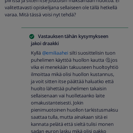
piirissä ja sitten itse joutuisin maksamaan huoltoa. Ei
valitettavasti opiskelijana sellaiseen ole tällä hetkellä
varaa. Mitä tässä voisi nyt tehdä?
Vastauksen tähän kysymykseen
jakoi
draakki
Kyllä
@emiliaahei
silti suosittelisin tuon
puhelimen käyttöä huollon kautta 🤔 jos
vika ei menekään takuuseen huoltoyhtiö
ilmoittaa mikä olisi huollon kustannus,
ja voit sitten itse päättää haluatko että
huolto lähettää puhelimen takaisin
sellaisenaan vai huolletaanko laite
omakustanteisesti. Jokin
pienimuotoinen huollon tarkistusmaksu
saattaa tulla, mutta ainakaan sitä ei
kannata pelätä että sieltä tulisi monen
sadan euron lasku mikä olisi pakko