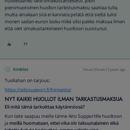
huolletaanko laite omakustanteisesti. Jokin
pienimuotoinen huollon tarkistusmaksu saattaa tulla,
mutta ainakaan sitä ei kannata pelätä että sieltä tulisi
monen sadan euron lasku mikä olisi pakko maksaa ilman
että olet omakustanteiseen huoltoon suostunut.
Kimblez
Forum|Forum|3 years ago
K
Tuollahan on tarjous:
https://aitosupport.fi/hinnasto/
NYT KAIKKI HUOLLOT ILMAN TARKASTUSMAKSUA
Eli mitä tämä tarkoittaa käytännössä?
Kun laite saapuu meille tänne Aito Supportille huoltoon
ja
meillä huomataan, ettei vika ol
e
takuunalainen eikä