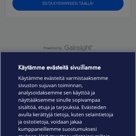
ESITÄ KYSYMYKSESI TÄÄLLÄ!
OmaYhteisö-käyttöehdot
Accessibility statement
Käytämme evästeitä sivuillamme
Käytämme evästeitä varmistaaksemme
sivuston sujuvan toiminnan,
Laitteet & liittymät
analysoidaksemme sen käyttöä ja
näyttääksemme sinulle sopivampaa
sisältöä, etuja ja tarjouksia. Evästeiden
Palvelut
avulla kerättyjä tietoja, kuten selaintietoja
ja ostotietoja, voidaan jakaa
Tuki
kumppaneillemme suostumuksesi