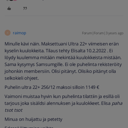
raimop
Forum|Forum|3 years ago
R
Minulle kävi näin. Maksettuani Ultra 22+ viimeisen erän
kyselin kuulokkeita. Tilaus tehty Elisalta 10.2.2022 . Ei
löydy kuulemma mitään mekintää kuulokkeista mistään.
Sama kysymys Samsumgille. Ei ole puhelinta rekisteröity
johonkin membersiin. Olisi pitänyt. Olisiko pitänyt olla
selkokieli ohjeet.
Puhelin ultra 22+ 256/12 maksoi silloin 1149 €
Vaimoni muistaa hyvin kun puhelinta tilattiin ja esillä oli
tarjous joka sisäldsi alennuksen ja kuulokkeet. Elisa
paha
tsot tsot
Minua on huijattu ja petetty