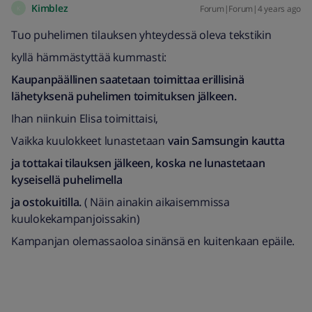
Kimblez
Forum|Forum|4 years ago
K
Tuo puhelimen tilauksen yhteydessä oleva tekstikin
kyllä hämmästyttää kummasti:
Kaupanpäällinen saatetaan toimittaa erillisinä
lähetyksenä puhelimen toimituksen jälkeen.
Ihan niinkuin Elisa toimittaisi,
Vaikka kuulokkeet lunastetaan
vain Samsungin kautta
ja tottakai tilauksen jälkeen, koska ne lunastetaan
kyseisellä puhelimella
ja ostokuitilla.
( Näin ainakin aikaisemmissa
kuulokekampanjoissakin)
Kampanjan olemassaoloa sinänsä en kuitenkaan epäile.