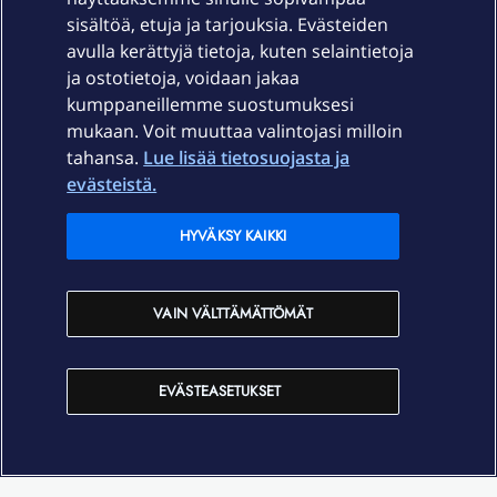
sisältöä, etuja ja tarjouksia. Evästeiden
Palvelut
avulla kerättyjä tietoja, kuten selaintietoja
ja ostotietoja, voidaan jakaa
Tuki
kumppaneillemme suostumuksesi
mukaan. Voit muuttaa valintojasi milloin
tahansa.
Lue lisää tietosuojasta ja
Ajankohtaista
evästeistä.
Elisa Oyj
HYVÄKSY KAIKKI
In English
VAIN VÄLTTÄMÄTTÖMÄT
På Svenska
EVÄSTEASETUKSET
Sopimusehdot
Tietosuoja
Saavutettavuus
Evästeasetukset
Tekijänoikeudet © 2026 Elisa Oyj.