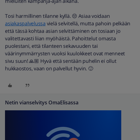
mieluiten kampanja-ajan aikana.
Tosi harmillinen tilanne kyllä. 😔 Asiaa voidaan
asiakaspalvelussa
vielä selvitellä, mutta pahoin pelkään
että tässä kohtaa asian selvittäminen on tosiaan jo
valitettavasti liian myöhäistä. Pahoittelut omasta
puolestani, että tilanteen sekavuuden tai
väärinymmärrysten vuoksi kuulokkeet ovat menneet
sivu suun! 🙏🏼 Hyvä että sentään puhelin ei ollut
hukkaostos, vaan on palvellut hyvin. 🙂
Netin vianselvitys OmaElisassa