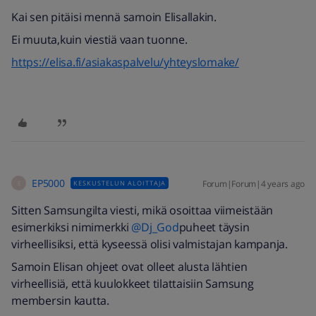
Kai sen pitäisi mennä samoin Elisallakin.
Ei muuta,kuin viestiä vaan tuonne.
https://elisa.fi/asiakaspalvelu/yhteyslomake/
EP5000
Forum|Forum|4 years ago
KESKUSTELUN ALOITTAJA
E
Sitten Samsungilta viesti, mikä osoittaa viimeistään
esimerkiksi nimimerkki
@Dj_God
puheet täysin
virheellisiksi, että kyseessä olisi valmistajan kampanja.
Samoin Elisan ohjeet ovat olleet alusta lähtien
virheellisiä, että kuulokkeet tilattaisiin Samsung
membersin kautta.