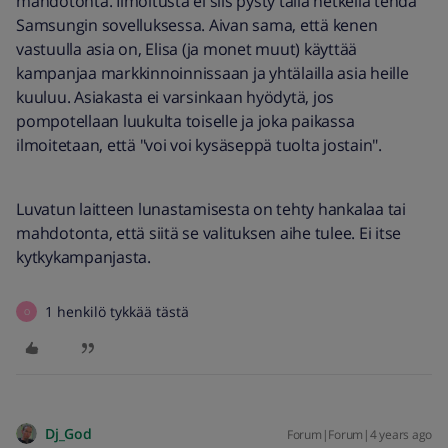
mahdotonta. Ilmoitusta ei siis pysty tällä hetkellä tehdä
Samsungin sovelluksessa. Aivan sama, että kenen
vastuulla asia on, Elisa (ja monet muut) käyttää
kampanjaa markkinnoinnissaan ja yhtälailla asia heille
kuuluu. Asiakasta ei varsinkaan hyödytä, jos
pompotellaan luukulta toiselle ja joka paikassa
ilmoitetaan, että "voi voi kysäseppä tuolta jostain".
Luvatun laitteen lunastamisesta on tehty hankalaa tai
mahdotonta, että siitä se valituksen aihe tulee. Ei itse
kytkykampanjasta.
1 henkilö tykkää tästä
O
Dj_God
Forum|Forum|4 years ago