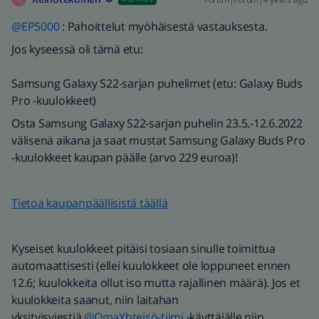
@EP5000
: Pahoittelut myöhäisestä vastauksesta.
Jos kyseessä oli tämä etu:
Samsung Galaxy S22-sarjan puhelimet (etu: Galaxy Buds
Pro -kuulokkeet)
Osta Samsung Galaxy S22-sarjan puhelin 23.5.-12.6.2022
välisenä aikana ja saat mustat Samsung Galaxy Buds Pro
-kuulokkeet kaupan päälle (arvo 229 euroa)!
Tietoa kaupanpäällisistä täällä
Kyseiset kuulokkeet pitäisi tosiaan sinulle toimittua
automaattisesti (ellei kuulokkeet ole loppuneet ennen
12.6; kuulokkeita ollut iso mutta rajallinen määrä). Jos et
kuulokkeita saanut, niin laitahan
yksityisviestiä
@OmaYhteisö-tiimi
-käyttäjälle niin