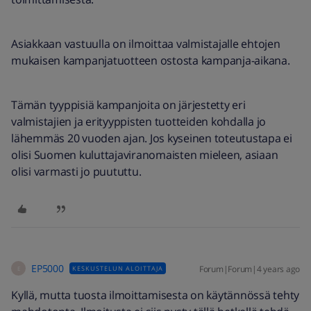
Asiakkaan vastuulla on ilmoittaa valmistajalle ehtojen
mukaisen kampanjatuotteen ostosta kampanja-aikana.
Tämän tyyppisiä kampanjoita on järjestetty eri
valmistajien ja erityyppisten tuotteiden kohdalla jo
lähemmäs 20 vuoden ajan. Jos kyseinen toteutustapa ei
olisi Suomen kuluttajaviranomaisten mieleen, asiaan
olisi varmasti jo puututtu.
EP5000
Forum|Forum|4 years ago
KESKUSTELUN ALOITTAJA
E
Kyllä, mutta tuosta ilmoittamisesta on käytännössä tehty