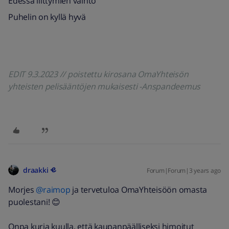
Edessä liittymien vaihto
Puhelin on kyllä hyvä
EDIT 9.3.2023 // poistettu kirosana OmaYhteisön
yhteisten pelisääntöjen mukaisesti -Anspandeemus
draakki
Forum|Forum|3 years ago
Morjes
@raimop
ja tervetuloa OmaYhteisöön omasta
puolestani! 😊
Onpa kurja kuulla, että kaupanpäälliseksi himoitut