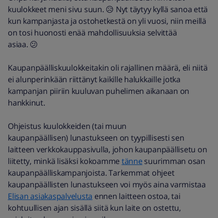
kuulokkeet meni sivu suun. 😥 Nyt täytyy kyllä sanoa että
kun kampanjasta ja ostohetkestä on yli vuosi, niin meillä
on tosi huonosti enää mahdollisuuksia selvittää
asiaa. 😕
Kaupanpäälliskuulokkeitakin oli rajallinen määrä, eli niitä
ei alunperinkään riittänyt kaikille halukkaille jotka
kampanjan piiriin kuuluvan puhelimen aikanaan on
hankkinut.
Ohjeistus kuulokkeiden (tai muun
kaupanpäällisen) lunastukseen on tyypillisesti sen
laitteen verkkokauppasivulla, johon kaupanpäällisetu on
liitetty, minkä lisäksi kokoamme
tänne
suurimman osan
kaupanpäälliskampanjoista. Tarkemmat ohjeet
kaupanpäällisten lunastukseen voi myös aina varmistaa
Elisan asiakaspalvelusta
ennen laitteen ostoa, tai
kohtuullisen ajan sisällä siitä kun laite on ostettu,