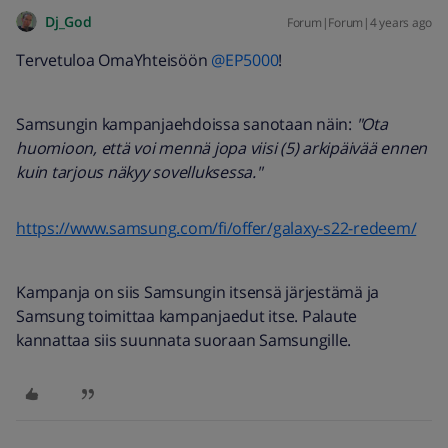
Dj_God
Forum|Forum|4 years ago
Tervetuloa OmaYhteisöön
@EP5000
!
Samsungin kampanjaehdoissa sanotaan näin:
"Ota
huomioon, että voi mennä jopa viisi (5) arkipäivää ennen
kuin tarjous näkyy sovelluksessa."
https://www.samsung.com/fi/offer/galaxy-s22-redeem/
Kampanja on siis Samsungin itsensä järjestämä ja
Samsung toimittaa kampanjaedut itse. Palaute
kannattaa siis suunnata suoraan Samsungille.