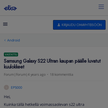
KIRJAUDU OMAYHTEISÖÖN
Android
VASTATTU
Samsung Galaxy S22 Ultran kaupan päälle luvatut
kuulokkeet
Forum|Forum|4 years ago
18 kommenttia
EP5000
E
Hei,
Kuinka tällä hetkellä voimassaolevan s22 ultra