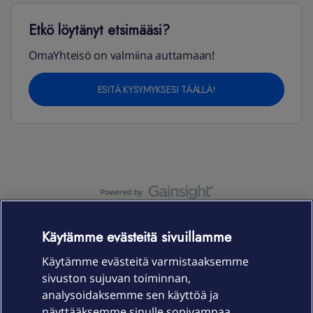
Etkö löytänyt etsimääsi?
OmaYhteisö on valmiina auttamaan!
ESITÄ KYSYMYKSESI TÄÄLLÄ!
OmaYhteisö-käyttöehdot
Accessibility statement
Käytämme evästeitä sivuillamme
Käytämme evästeitä varmistaaksemme
sivuston sujuvan toiminnan,
Laitteet & liittymät
analysoidaksemme sen käyttöä ja
näyttääksemme sinulle sopivampaa