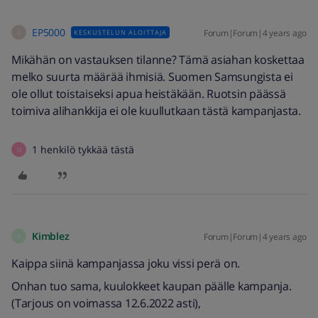
EP5000
Forum|Forum|4 years ago
KESKUSTELUN ALOITTAJA
E
Mikähän on vastauksen tilanne? Tämä asiahan koskettaa
melko suurta määrää ihmisiä. Suomen Samsungista ei
ole ollut toistaiseksi apua heistäkään. Ruotsin päässä
toimiva alihankkija ei ole kuullutkaan tästä kampanjasta.
1 henkilö tykkää tästä
O
Kimblez
Forum|Forum|4 years ago
K
Kaippa siinä kampanjassa joku vissi perä on.
Onhan tuo sama, kuulokkeet kaupan päälle kampanja.
(Tarjous on voimassa 12.6.2022 asti),