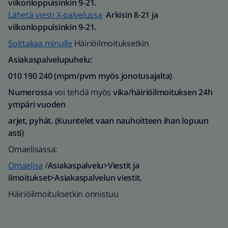
viikonloppuisinkin 9-21.
Lähetä viesti X-palvelussa
Arkisin 8-21 ja
viikonloppuisinkin 9-21.
Soittakaa minulle
Häiriöilmoituksetkin
Asiakaspalvelupuhelu:
010 190 240 (mpm/pvm myös jonotusajalta)​
Numerossa
voi tehdä myös
vika/häiriöilmoituksen 24h
ympäri vuoden
arjet, pyhät. (Kuuntelet vaan nauhoitteen ihan lopuun
asti)
Omaelisassa:
Omaelisa
/
Asiakaspalvelu>Viestit ja
ilmoitukset>Asiakaspalvelun viestit.
Häiriöilmoituksetkin onnistuu