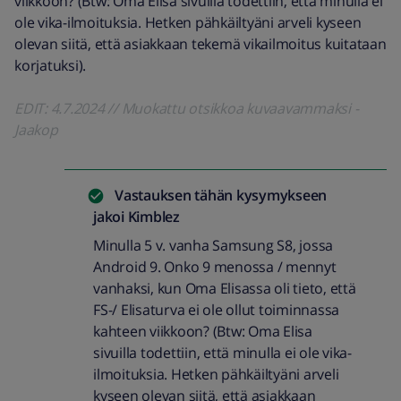
viikkoon? (Btw: Oma Elisa sivuilla todettiin, että minulla ei
ole vika-ilmoituksia. Hetken pähkäiltyäni arveli kyseen
olevan siitä, että asiakkaan tekemä vikailmoitus kuitataan
korjatuksi).
EDIT: 4.7.2024 // Muokattu otsikkoa kuvaavammaksi -
Jaakop
Vastauksen tähän kysymykseen
jakoi
Kimblez
Minulla 5 v. vanha Samsung S8, jossa
Android 9. Onko 9 menossa / mennyt
vanhaksi, kun Oma Elisassa oli tieto, että
FS-/ Elisaturva ei ole ollut toiminnassa
kahteen viikkoon? (Btw: Oma Elisa
sivuilla todettiin, että minulla ei ole vika-
ilmoituksia. Hetken pähkäiltyäni arveli
kyseen olevan siitä, että asiakkaan