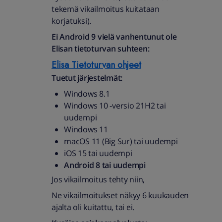
tekemä vikailmoitus kuitataan
korjatuksi).
Ei Android 9 vielä vanhentunut ole
Elisan tietoturvan suhteen:
Elisa Tietoturvan ohjeet
Tuetut järjestelmät:
Windows 8.1
Windows 10 ‑versio 21H2 tai
uudempi
Windows 11
macOS 11 (Big Sur) tai uudempi
iOS 15 tai uudempi
Android 8 tai uudempi
Jos vikailmoitus tehty niin,
Ne vikailmoitukset näkyy 6 kuukauden
ajalta oli kuitattu, tai ei.