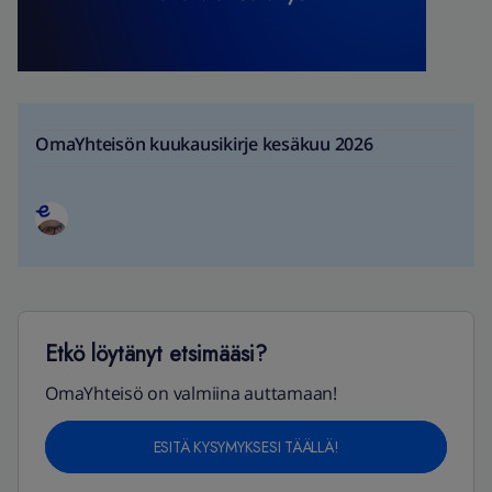
OmaYhteisön kuukausikirje kesäkuu 2026
Etkö löytänyt etsimääsi?
OmaYhteisö on valmiina auttamaan!
ESITÄ KYSYMYKSESI TÄÄLLÄ!