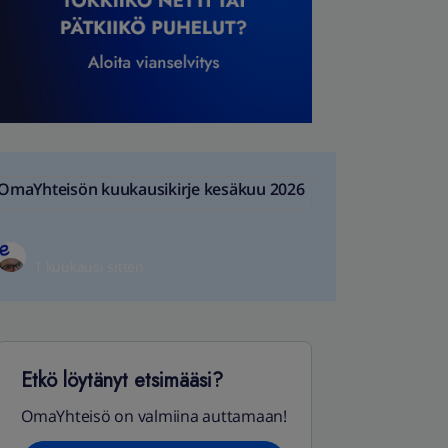
OmaYhteisön kuukausikirje kesäkuu 2026
1 kuukausi sitten
Etkö löytänyt etsimääsi?
OmaYhteisö on valmiina auttamaan!