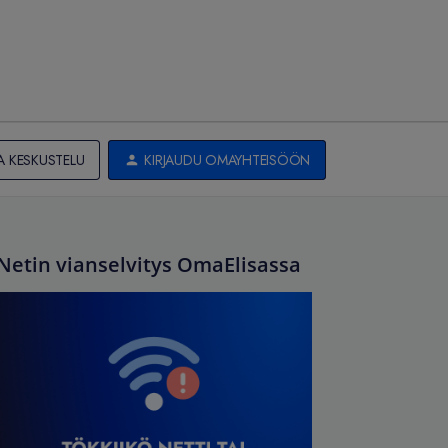
A KESKUSTELU
KIRJAUDU OMAYHTEISÖÖN
Netin vianselvitys OmaElisassa