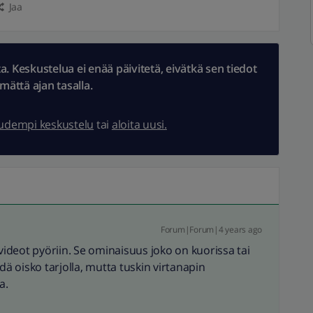
Jaa
 Keskustelua ei enää päivitetä, eivätkä sen tiedot
ämättä ajan tasalla.
uudempi keskustelu
tai
aloita uusi.
Forum|Forum|4 years ago
 videot pyöriin. Se ominaisuus joko on kuorissa tai
iedä oisko tarjolla, mutta tuskin virtanapin
a.