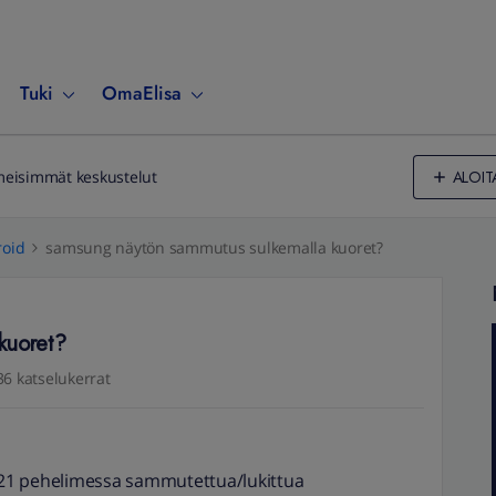
Tuki
OmaElisa
ALOIT
meisimmät keskustelut
oid
samsung näytön sammutus sulkemalla kuoret?
kuoret?
6 katselukerrat
21 pehelimessa sammutettua/lukittua