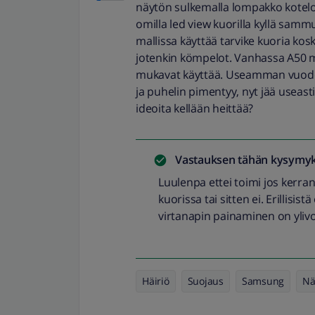
näytön sulkemalla lompakko kotelo
omilla led view kuorilla kyllä sammu
mallissa käyttää tarvike kuoria k
jotenkin kömpelot. Vanhassa A50 ma
mukavat käyttää. Useamman vuode
ja puhelin pimentyy, nyt jää usea
ideoita kellään heittää?
Vastauksen tähän kysymyk
Luulenpa ettei toimi jos kerran
kuorissa tai sitten ei. Erillisis
virtanapin painaminen on yliv
Häiriö
Suojaus
Samsung
Nä