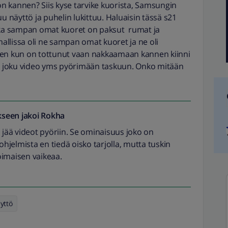
n kannen? Siis kyse tarvike kuorista, Samsungin
u näyttö ja puhelin lukittuu. Haluaisin tässä s21
oska sampan omat kuoret on paksut rumat ja
llissa oli ne sampan omat kuoret ja ne oli
n kun on tottunut vaan nakkaamaan kannen kiinni
sti joku video yms pyörimään taskuun. Onko mitään
seen jakoi
Rokha
 jää videot pyöriin. Se ominaisuus joko on
tä ohjelmista en tiedä oisko tarjolla, mutta tuskin
oimaisen vaikeaa.
yttö