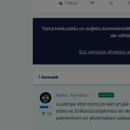
Tykkää
Tämä keskustelu on suljettu kommenteilta.
ole vältt
Etsi samasta aiheesta 
1 kommentti
Rokha
Älyniekka
VASTAUS
Luulenpa ettei toimi jos kerran jää
sitten ei. Erillisistä ohjelmista en t
+9
painaminen on ylivoimaisen vaikea