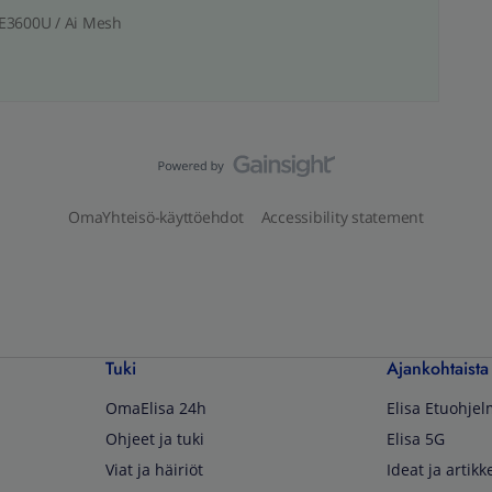
BE3600U / Ai Mesh
OmaYhteisö-käyttöehdot
Accessibility statement
Tuki
Ajankohtaista
OmaElisa 24h
Elisa Etuohje
Ohjeet ja tuki
Elisa 5G
Viat ja häiriöt
Ideat ja artikke