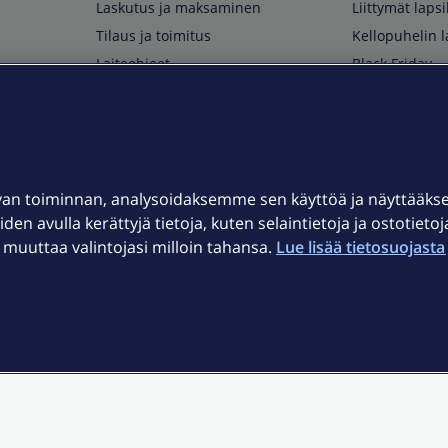
Laskutus ja maksaminen
Liittymät lapsi
Tilaus ja toimitus
Kellopuhelin l
Laiteohjeet
Black Friday
Asiakaspalvelun yhteystiedot
Huippuetuja El
Soita Omagurulle
OmaYhteisö
Myymälät ja myyntipisteet
van toiminnan, analysoidaksemme sen käyttöä ja näyttääk
Kuuluvuuskartta
iden avulla kerättyjä tietoja, kuten selaintietoja ja ostotieto
Asiakastiedotteet
uuttaa valintojasi milloin tahansa.
Lue lisää tietosuojasta 
t
OmaElisa-sovellus
järjestelmä
Kirjaudu sähköpostiin
et © 2026 Elisa Oyj.