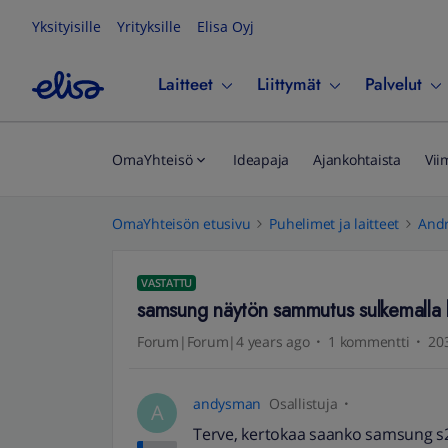
Yksityisille
Yrityksille
Elisa Oyj
Laitteet
Liittymät
Palvelut
OmaYhteisö
Ideapaja
Ajankohtaista
Vii
OmaYhteisön etusivu
Puhelimet ja laitteet
Andr
VASTATTU
samsung näytön sammutus sulkemalla 
Forum|Forum|4 years ago
1 kommentti
203
andysman
Osallistuja
A
Terve, kertokaa saanko samsung s