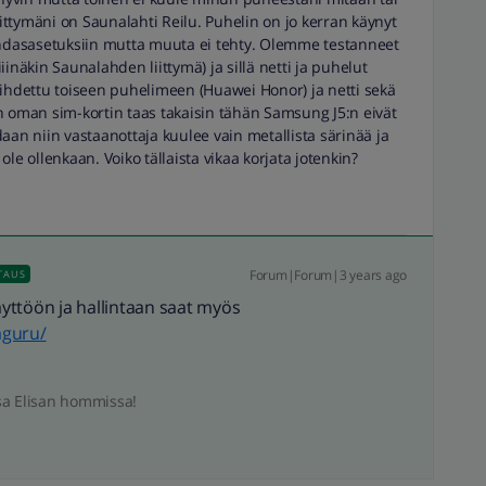
iittymäni on Saunalahti Reilu. Puhelin on jo kerran käynyt
ehdasasetuksiin mutta muuta ei tehty. Olemme testanneet
iiinäkin Saunalahden liittymä) ja sillä netti ja puhelut
aihdettu toiseen puhelimeen (Huawei Honor) ja netti sekä
n oman sim-kortin taas takaisin tähän Samsung J5:n eivät
aan niin vastaanottaja kuulee vain metallista särinää ja
 ole ollenkaan. Voiko tällaista vikaa korjata jotenkin?
Forum|Forum|3 years ago
TAUS
käyttöön ja hallintaan saat myös
aguru/
sa Elisan hommissa!