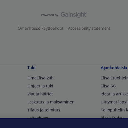
OmaYhteisö-käyttöehdot
Accessibility statement
Tuki
Ajankohtaista
OmaElisa 24h
Elisa Etuohje
Ohjeet ja tuki
Elisa 5G
Viat ja häiriöt
Ideat ja artikke
Laskutus ja maksaminen
Liittymät lapsi
Tilaus ja toimitus
Kellopuhelin l
Laiteohjeet
Black Friday
Asiakaspalvelun yhteystiedot
Huippuetuja El