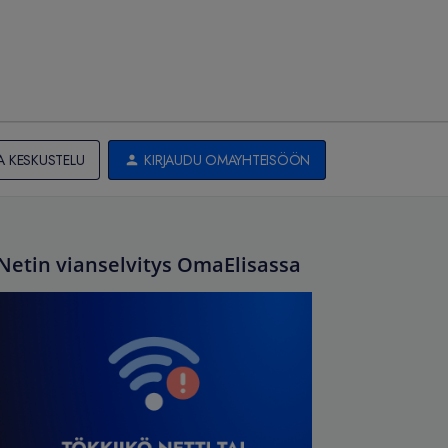
A KESKUSTELU
KIRJAUDU OMAYHTEISÖÖN
Netin vianselvitys OmaElisassa