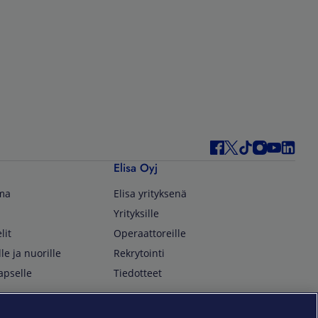
Elisa Oyj
lma
Elisa yrityksenä
Yrityksille
lit
Operaattoreille
lle ja nuorille
Rekrytointi
apselle
Tiedotteet
In English
isan asiakkaille