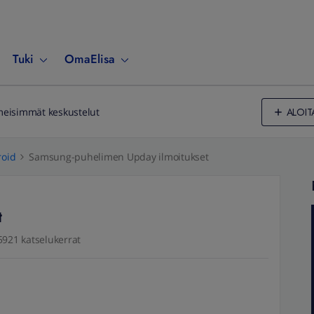
Tuki
OmaElisa
ALOIT
meisimmät keskustelut
oid
Samsung-puhelimen Upday ilmoitukset
t
5921 katselukerrat