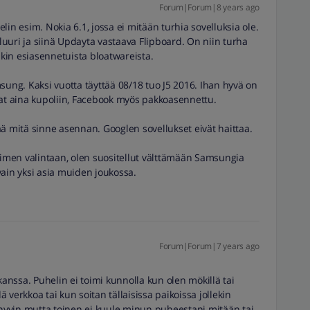
Forum|Forum|8 years ago
 esim. Nokia 6.1, jossa ei mitään turhia sovelluksia ole.
uuri ja siinä Updayta vastaava Flipboard. On niin turha
akin esiasennetuista bloatwareista.
ng. Kaksi vuotta täyttää 08/18 tuo J5 2016. Ihan hyvä on
vat aina kupoliin, Facebook myös pakkoasennettu.
ä mitä sinne asennan. Googlen sovellukset eivät haittaa.
limen valintaan, olen suositellut välttämään Samsungia
vain yksi asia muiden joukossa.
Forum|Forum|7 years ago
nssa. Puhelin ei toimi kunnolla kun olen mökillä tai
ä verkkoa tai kun soitan tällaisissa paikoissa jollekin
yvin mutta toinen ei kuule minun puheestani mitään tai