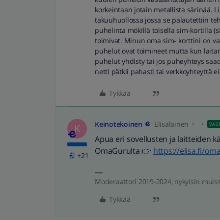
korkeintaan jotain metallista särinää. L
takuuhuollossa jossa se palautettiin t
puhelinta mökillä toisella sim-kortilla (s
toimivat. Minun oma sim- korttini on v
puhelut ovat toimineet mutta kun laita
puhelut yhdisty tai jos puheyhteys saad
netti pätkii pahasti tai verkkoyhteyttä ei
Tykkää
Keinotekoinen
Elisalainen
VAS
K
Apua eri sovellusten ja laitteiden 
OmaGurulta 👉
https://elisa.fi/om
+21
Moderaattori 2019-2024, nykyisin muis
Tykkää