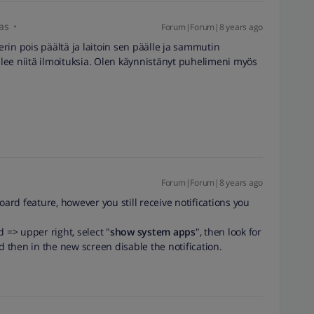
as
Forum|Forum|8 years ago
perin pois päältä ja laitoin sen päälle ja sammutin
tulee niitä ilmoituksia. Olen käynnistänyt puhelimeni myös
Forum|Forum|8 years ago
rd feature, however you still receive notifications you
 => upper right, select "
show system apps
", then look for
d then in the new screen disable the notification.