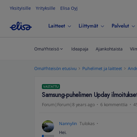
Yksityisille
Yrityksille
Elisa Oyj
Laitteet
Liittymät
Palvelut
OmaYhteisö
Ideapaja
Ajankohtaista
Vii
OmaYhteisön etusivu
Puhelimet ja laitteet
Andr
VASTATTU
Samsung-puhelimen Upday ilmoitukse
Forum|Forum|8 years ago
6 kommenttia
4
Nannylin
Tulokas
Hei.