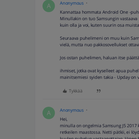
Anonymous
A
Kannattaa hommata Android One -puhelin
Minullakin on tuo Samsungin vastaava l
kuin olla ja voi, kuten suurin osa muist
Seuraava puhelimeni on muu kuin Samsu
vielä, mutta nuo pakkosovellukset otta
Jos ostan puhelimen, haluan itse päättä
ihmiset, jotka ovat kyselleet apua puhe
mainitsemiesi syiden takia - Upday on 
Tykkää
Anonymous
A
Hei,
minulla on ongelmia Samsung J5 2017 ka
retkeilen maastossa. Netti pätkii, ei löyd
kuulen puhelun vastaanottajan äänen h