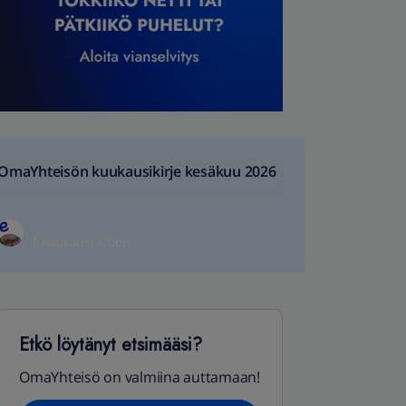
OmaYhteisön kuukausikirje kesäkuu 2026
1 kuukausi sitten
Etkö löytänyt etsimääsi?
OmaYhteisö on valmiina auttamaan!