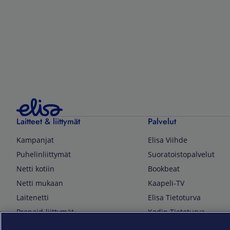
Laitteet & liittymät
Palvelut
Kampanjat
Elisa Viihde
Puhelinliittymät
Suoratoistopalvelut
Netti kotiin
Bookbeat
Netti mukaan
Kaapeli-TV
Laitenetti
Elisa Tietoturva
Prepaid-liittymät
Kodin Tietoturva
Puhelimet ja tarvikkeet
Mobiilivarmenne