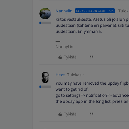
Nannylin
Tulok
KESKUSTELUN ALOITTAJA
Kiitos vastauksesta. Asetus oli jo alun 
uudestaan (kahtena eri päivänä), silti 
uudestaan. En ymmärrä.
NannyLin
Tykkää
Hexe
Tulokas
You may have removed the upday flipboa
want to get rid of.
go to settings=> notification=> advanced
the upday app in the long list, press an
Tykkää