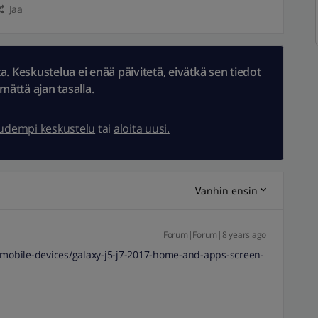
Jaa
 Keskustelua ei enää päivitetä, eivätkä sen tiedot
ämättä ajan tasalla.
uudempi keskustelu
tai
aloita uusi.
Vanhin ensin
Forum|Forum|8 years ago
obile-devices/galaxy-j5-j7-2017-home-and-apps-screen-