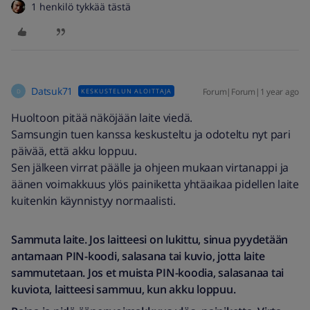
1 henkilö tykkää tästä
Datsuk71
Forum|Forum|1 year ago
KESKUSTELUN ALOITTAJA
D
Huoltoon pitää näköjään laite viedä.
Samsungin tuen kanssa keskusteltu ja odoteltu nyt pari
päivää, että akku loppuu.
Sen jälkeen virrat päälle ja ohjeen mukaan virtanappi ja
äänen voimakkuus ylös painiketta yhtäaikaa pidellen laite
kuitenkin käynnistyy normaalisti.
Sammuta laite. Jos laitteesi on lukittu, sinua pyydetään
antamaan PIN-koodi, salasana tai kuvio, jotta laite
sammutetaan. Jos et muista PIN-koodia, salasanaa tai
kuviota, laitteesi sammuu, kun akku loppuu.