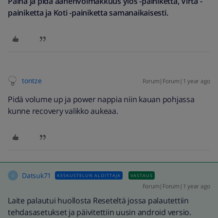
Paina ja
pidä äänenvoimakkuus ylös
-painiketta,
Virta
-
painiketta ja
Koti
-painiketta samanaikaisesti.
tontze
Forum|Forum|1 year ago
Pidä volume up ja power nappia niin kauan pohjassa
kunne recovery valikko aukeaa.
Datsuk71
KESKUSTELUN ALOITTAJA
VASTAUS
D
Forum|Forum|1 year ago
Laite palautui huollosta Reseteltä jossa palautettiin
tehdasasetukset ja päivitettiin uusin android versio.