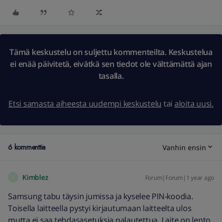
Tämä keskustelu on suljettu kommenteilta. Keskustelua
ei enää päivitetä, eivätkä sen tiedot ole välttämättä ajan
tasalla.
Etsi samasta aiheesta uudempi keskustelu
tai
aloita uusi.
6 kommenttia
Vanhin ensin
Kimblez
Forum|Forum|1 year ago
K
Samsung tabu täysin jumissa ja kyselee PIN-koodia.
Toisella laitteella pystyi kirjautumaan laitteelta ulos
mutta ei saa tehdasasetuksia palautettua. Laite on lento