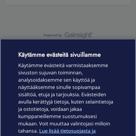
OmaYhteisö-käyttöehdot
Accessibility statement
Käytämme evästeitä sivuillamme
Käytämme evästeitä varmistaaksemme
sivuston sujuvan toiminnan,
Laitteet & liittymät
analysoidaksemme sen käyttöä ja
näyttääksemme sinulle sopivampaa
sisältöä, etuja ja tarjouksia. Evästeiden
Palvelut
avulla kerättyjä tietoja, kuten selaintietoja
ja ostotietoja, voidaan jakaa
Tuki
kumppaneillemme suostumuksesi
mukaan. Voit muuttaa valintojasi milloin
tahansa.
Lue lisää tietosuojasta ja
Ajankohtaista