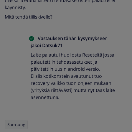
tilassa ja etänä laitettu tehdasasetusten palautus ei
käynnisty.
Mitä tehdä tiiliskivelle?
Vastauksen tähän kysymykseen
jakoi
Datsuk71
Laite palautui huollosta Reseteltä jossa
palautettiin tehdasasetukset ja
päivitettiin uusin android versio.
Ei siis kotikonstein avautunut tuo
recovery valikko tuon ohjeen mukaan
(yrityksiä riittävästi) mutta nyt taas laite
asennettuna.
Samsung