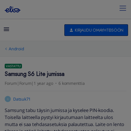
KIRJAUDU OMAYHTEISÖÖN
Android
VASTATTU
Samsung S6 Lite jumissa
Forum|Forum|1 year ago
6 kommenttia
Datsuk71
D
Samsung tabu täysin jumissa ja kyselee PIN-koodia.
Toisella laitteella pystyi kirjautumaan laitteelta ulos
mutta ei saa tehdasasetuksia palautettua. Laite on lento