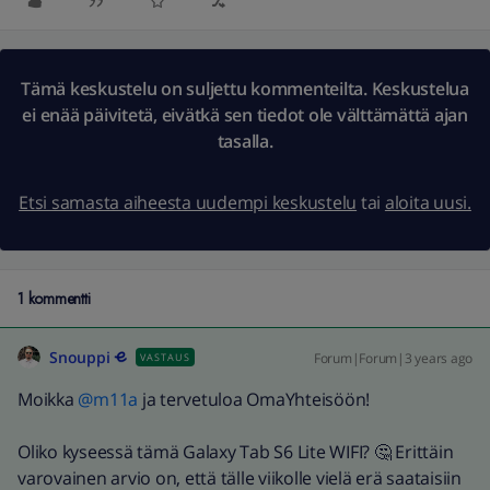
Tämä keskustelu on suljettu kommenteilta. Keskustelua
ei enää päivitetä, eivätkä sen tiedot ole välttämättä ajan
tasalla.
Etsi samasta aiheesta uudempi keskustelu
tai
aloita uusi.
1 kommentti
Snouppi
Forum|Forum|3 years ago
VASTAUS
Moikka
@m11a
ja tervetuloa OmaYhteisöön!
Oliko kyseessä tämä Galaxy Tab S6 Lite WIFI? 🤔 Erittäin
varovainen arvio on, että tälle viikolle vielä erä saataisiin