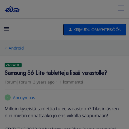
KIRJAUDU OMAYHTEISÖÖN
Android
VASTATTU
Samsung S6 Lite tabletteja lisää varastolle?
Forum|Forum|3 years ago
1 kommentti
Anonymous
A
Milloin kyseistä tablettia tulee varastoon? Tilasin äsken
niin mietin ennättääkö jo ens viikolla saapumaan!