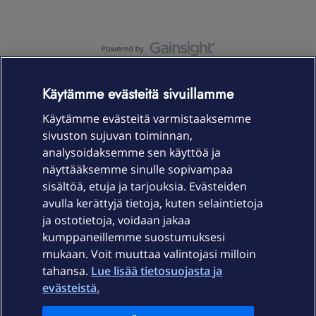
OmaYhteisö-käyttöehdot
Accessibility statement
Käytämme evästeitä sivuillamme
Käytämme evästeitä varmistaaksemme
sivuston sujuvan toiminnan,
Laitteet & liittymät
analysoidaksemme sen käyttöä ja
näyttääksemme sinulle sopivampaa
sisältöä, etuja ja tarjouksia. Evästeiden
Palvelut
avulla kerättyjä tietoja, kuten selaintietoja
ja ostotietoja, voidaan jakaa
Tuki
kumppaneillemme suostumuksesi
mukaan. Voit muuttaa valintojasi milloin
tahansa.
Lue lisää tietosuojasta ja
Ajankohtaista
evästeistä.
Elisa Oyj