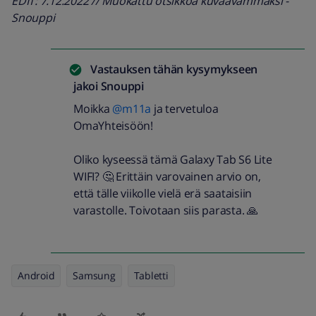
EDIT: 7.12.2022 // Muokattu otsikkoa kuvaavammaksi -
Snouppi
Vastauksen tähän kysymykseen
jakoi
Snouppi
Moikka
@m11a
ja tervetuloa
OmaYhteisöön!
Oliko kyseessä tämä Galaxy Tab S6 Lite
WIFI? 🤔 Erittäin varovainen arvio on,
että tälle viikolle vielä erä saataisiin
varastolle. Toivotaan siis parasta. 🙏
Android
Samsung
Tabletti