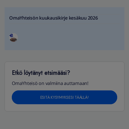
OmaYhteisön kuukausikirje kesäkuu 2026
Etkö löytänyt etsimääsi?
OmaYhteisö on valmiina auttamaan!
ESITÄ KYSYMYKSESI TÄÄLLÄ!