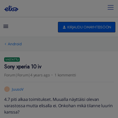
KIRJAUDU OMAYHTEISÖÖN
Android
VASTATTU
Sony xperia 10 iv
Forum|Forum|4 years ago
1 kommentti
JuusoV
J
4.7 piti alkaa toimitukset. Muualla näyttäisi olevan
varastossa mutta elisalla ei. Onkohan mikä tilanne luurin
kanssa?