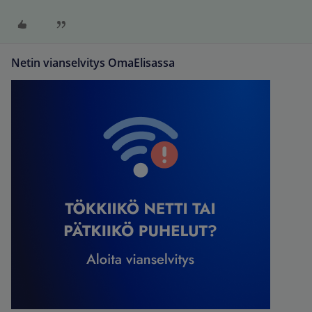
Netin vianselvitys OmaElisassa