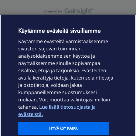
OmaYhteisö-käyttöehdot
Accessibility statement
Käytämme evästeitä sivuillamme
Käytämme evästeitä varmistaaksemme
sivuston sujuvan toiminnan,
Laitteet & liittymät
analysoidaksemme sen käyttöä ja
näyttääksemme sinulle sopivampaa
sisältöä, etuja ja tarjouksia. Evästeiden
Palvelut
avulla kerättyjä tietoja, kuten selaintietoja
ja ostotietoja, voidaan jakaa
Tuki
kumppaneillemme suostumuksesi
mukaan. Voit muuttaa valintojasi milloin
tahansa.
Lue lisää tietosuojasta ja
Ajankohtaista
evästeistä.
Elisa Oyj
HYVÄKSY KAIKKI