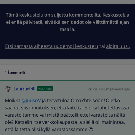
Tämä keskustelu on suljettu kommenteilta. Keskustelua
ei enää päivitetä, eivätkä sen tiedot ole välttämättä ajan
tasalla.
Etsi samasta aiheesta uudempi keskustelu
tai
aloita uusi.
1 kommentti
Lautturi
Forum|Forum|4 years ago
VASTAUS
Moikka
@JuusoV
ja tervetuloa OmaYhteisöön! Oletko
saanut siis ilmoituksen, että laitetta ei olisi lähetettävissä
varastoltamme vai mistä päättelit ettei varastolta näitä
ole? Katselin itse verkkokaupasta ja siellä oli mainintaa,
että laitetta olisi kyllä varastossamme 🤔