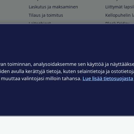
Laskutus ja maksaminen
Liittymät lapsi
Tilaus ja toimitus
Kellopuhelin l
Laiteohjeet
Black Friday
Asiakaspalvelun yhteystiedot
Huippuetuja El
Soita Omagurulle
OmaYhteisö
Myymälät ja myyntipisteet
van toiminnan, analysoidaksemme sen käyttöä ja näyttääk
Kuuluvuuskartta
iden avulla kerättyjä tietoja, kuten selaintietoja ja ostotieto
Asiakastiedotteet
uuttaa valintojasi milloin tahansa.
Lue lisää tietosuojasta 
t
OmaElisa-sovellus
järjestelmä
Kirjaudu sähköpostiin
et © 2026 Elisa Oyj.