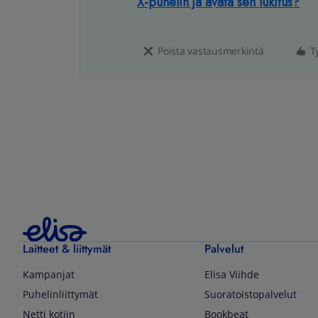
X-puhelin ja avata sen lukitus?
Poista vastausmerkintä
T
Laitteet & liittymät
Palvelut
Kampanjat
Elisa Viihde
Puhelinliittymät
Suoratoistopalvelut
Netti kotiin
Bookbeat