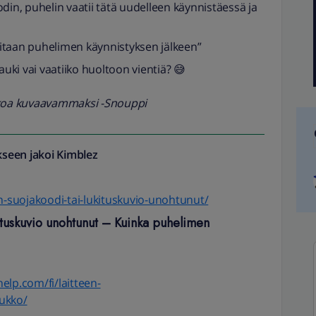
din, puhelin vaatii tätä uudelleen käynnistäessä ja
itaan puhelimen käynnistyksen jälkeen”
ki vai vaatiiko huoltoon vientiä? 😅
kkoa kuvaavammaksi -Snouppi
seen jakoi
Kimblez
en-suojakoodi-tai-lukituskuvio-unohtunut/
ituskuvio unohtunut – Kuinka puhelimen
elp.com/fi/laitteen-
ukko/