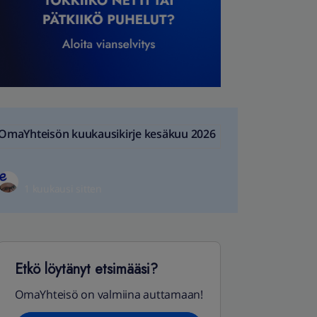
OmaYhteisön kuukausikirje kesäkuu 2026
1 kuukausi sitten
Etkö löytänyt etsimääsi?
OmaYhteisö on valmiina auttamaan!