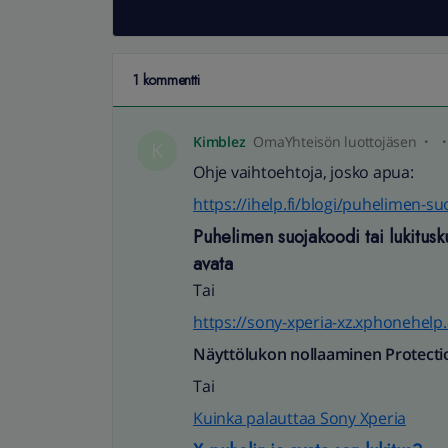
1 kommentti
Kimblez
OmaYhteisön luottojäsen
K
Ohje vaihtoehtoja, josko apua:
https://ihelp.fi/blogi/puhelimen-s
Puhelimen suojakoodi tai lukitus
avata
Tai
https://sony-xperia-xz.xphonehel
Näyttölukon nollaaminen Protectio
Tai
Kuinka palauttaa Sony Xperia