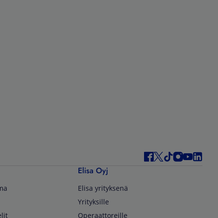
Elisa Oyj
lma
Elisa yrityksenä
Yrityksille
lit
Operaattoreille