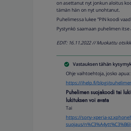
on asettanut nyt jonkun aloitus koo
tämän hän on nyt unohtanut.
Puhelimessa lukee ”PIN koodi vaad
Pystynkö saamaan puhelimen itse au
EDIT: 16.11.2022 // Muokattu otsi
Vastauksen tähän kysymyk
Ohje vaihtoehtoja, josko apua:
https://ihelp.fi/blogi/puhelim
Puhelimen suojakoodi tai luk
lukituksen voi avata
Tai
https://sony-xperia-xz.xphoneh
suojaus/n%C3%A4ytt%C3%B6l