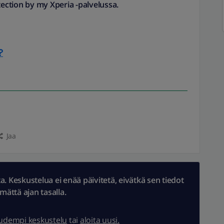
ction by my Xperia -palvelussa.
?
Jaa
 Keskustelua ei enää päivitetä, eivätkä sen tiedot
ämättä ajan tasalla.
uudempi keskustelu
tai
aloita uusi.