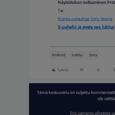
Näyttölukon nollaaminen Prote
Tai
Kuinka palauttaa Sony Xperia
X-puhelin ja avata sen lukitus
Android
lukittu
Sony
Tykkää
Tämä keskustelu on suljettu kommenteilta.
ole vältt
Etsi samasta aiheesta 