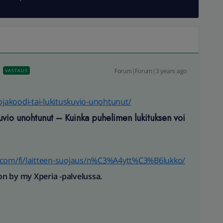
Forum|Forum|3 years ago
VASTAUS
uojakoodi-tai-lukituskuvio-unohtunut/
kuvio unohtunut – Kuinka puhelimen lukituksen voi
p.com/fi/laitteen-suojaus/n%C3%A4ytt%C3%B6lukko/
n by my Xperia -palvelussa.