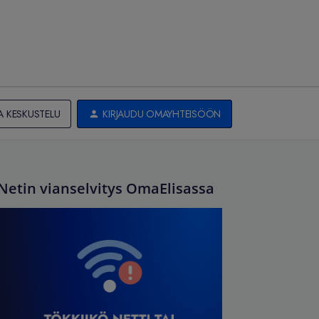
A KESKUSTELU
KIRJAUDU OMAYHTEISÖÖN
Netin vianselvitys OmaElisassa