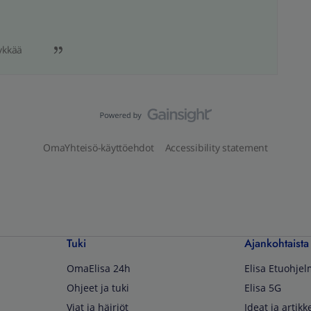
ykkää
OmaYhteisö-käyttöehdot
Accessibility statement
Tuki
Ajankohtaista
OmaElisa 24h
Elisa Etuohje
Ohjeet ja tuki
Elisa 5G
Viat ja häiriöt
Ideat ja artikke