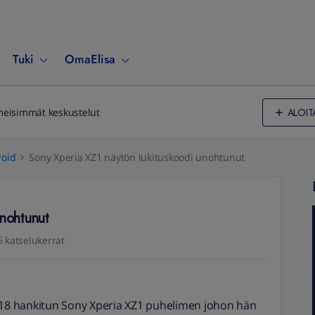
Tuki
OmaElisa
ALOIT
meisimmät keskustelut
oid
Sony Xperia XZ1 näytön lukituskoodi unohtunut
unohtunut
 katselukerrat
2018 hankitun Sony Xperia XZ1 puhelimen johon hän