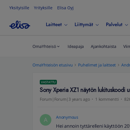
Yksityisille
Yrityksille
Elisa Oyj
Laitteet
Liittymät
Palvelut
OmaYhteisö
Ideapaja
Ajankohtaista
Vii
OmaYhteisön etusivu
Puhelimet ja laitteet
Andr
VASTATTU
Sony Xperia XZ1 näytön lukituskoodi 
Forum|Forum|3 years ago
1 kommentti
826
Anonymous
A
Hei annoin tyttärelleni käyttöön 