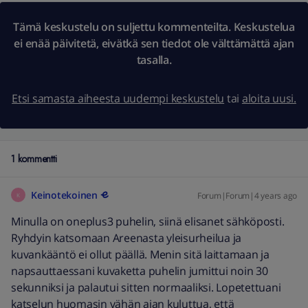
Tämä keskustelu on suljettu kommenteilta. Keskustelua
ei enää päivitetä, eivätkä sen tiedot ole välttämättä ajan
tasalla.
Etsi samasta aiheesta uudempi keskustelu
tai
aloita uusi.
1 kommentti
Keinotekoinen
Forum|Forum|4 years ago
K
Minulla on oneplus3 puhelin, siinä elisanet sähköposti.
Ryhdyin katsomaan Areenasta yleisurheilua ja
kuvankääntö ei ollut päällä. Menin sitä laittamaan ja
napsauttaessani kuvaketta puhelin jumittui noin 30
sekunniksi ja palautui sitten normaaliksi. Lopetettuani
katselun huomasin vähän ajan kuluttua, että