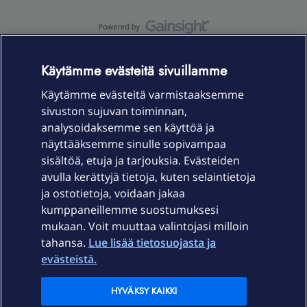
OmaYhteisö-käyttöehdot
Accessibility statement
Käytämme evästeitä sivuillamme
Käytämme evästeitä varmistaaksemme
sivuston sujuvan toiminnan,
Laitteet & liittymät
analysoidaksemme sen käyttöä ja
näyttääksemme sinulle sopivampaa
sisältöä, etuja ja tarjouksia. Evästeiden
Palvelut
avulla kerättyjä tietoja, kuten selaintietoja
ja ostotietoja, voidaan jakaa
Tuki
kumppaneillemme suostumuksesi
mukaan. Voit muuttaa valintojasi milloin
tahansa.
Lue lisää tietosuojasta ja
Ajankohtaista
evästeistä.
Elisa Oyj
HYVÄKSY KAIKKI