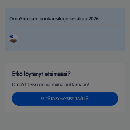
OmaYhteisön kuukausikirje kesäkuu 2026
Etkö löytänyt etsimääsi?
OmaYhteisö on valmiina auttamaan!
ESITÄ KYSYMYKSESI TÄÄLLÄ!