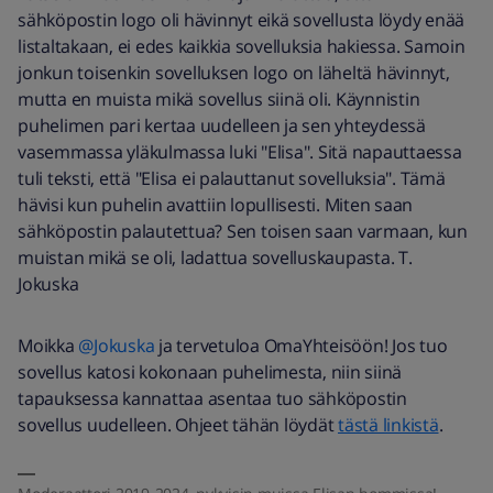
sähköpostin logo oli hävinnyt eikä sovellusta löydy enää
listaltakaan, ei edes kaikkia sovelluksia hakiessa. Samoin
jonkun toisenkin sovelluksen logo on läheltä hävinnyt,
mutta en muista mikä sovellus siinä oli. Käynnistin
puhelimen pari kertaa uudelleen ja sen yhteydessä
vasemmassa yläkulmassa luki "Elisa". Sitä napauttaessa
tuli teksti, että "Elisa ei palauttanut sovelluksia". Tämä
hävisi kun puhelin avattiin lopullisesti. Miten saan
sähköpostin palautettua? Sen toisen saan varmaan, kun
muistan mikä se oli, ladattua sovelluskaupasta. T.
Jokuska
Moikka
@Jokuska
ja tervetuloa OmaYhteisöön! Jos tuo
sovellus katosi kokonaan puhelimesta, niin siinä
tapauksessa kannattaa asentaa tuo sähköpostin
sovellus uudelleen. Ohjeet tähän löydät
tästä linkistä
.