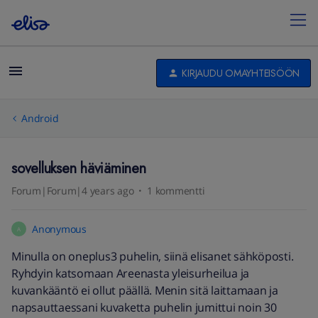
KIRJAUDU OMAYHTEISÖÖN
Android
sovelluksen häviäminen
Forum|Forum|4 years ago
1 kommentti
Anonymous
A
Minulla on oneplus3 puhelin, siinä elisanet sähköposti.
Ryhdyin katsomaan Areenasta yleisurheilua ja
kuvankääntö ei ollut päällä. Menin sitä laittamaan ja
napsauttaessani kuvaketta puhelin jumittui noin 30