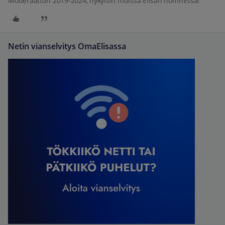
Moderaattori 2019-2024, nykyisin muissa Elisan hommissa!
Netin vianselvitys OmaElisassa