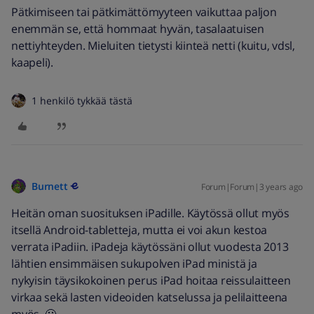
Pätkimiseen tai pätkimättömyyteen vaikuttaa paljon
enemmän se, että hommaat hyvän, tasalaatuisen
nettiyhteyden. Mieluiten tietysti kiinteä netti (kuitu, vdsl,
kaapeli).
1 henkilö tykkää tästä
Burnett
Forum|Forum|3 years ago
Heitän oman suosituksen iPadille. Käytössä ollut myös
itsellä Android-tabletteja, mutta ei voi akun kestoa
verrata iPadiin. iPadeja käytössäni ollut vuodesta 2013
lähtien ensimmäisen sukupolven iPad ministä ja
nykyisin täysikokoinen perus iPad hoitaa reissulaitteen
virkaa sekä lasten videoiden katselussa ja pelilaitteena