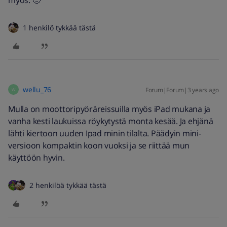
myös. 🙂
1 henkilö tykkää tästä
wellu_76
Forum|Forum|3 years ago
W
Mulla on moottoripyöräreissuilla myös iPad mukana ja
vanha kesti laukuissa röykytystä monta kesää. Ja ehjänä
lähti kiertoon uuden Ipad minin tilalta. Päädyin mini-
versioon kompaktin koon vuoksi ja se riittää mun
käyttöön hyvin.
2 henkilöä tykkää tästä