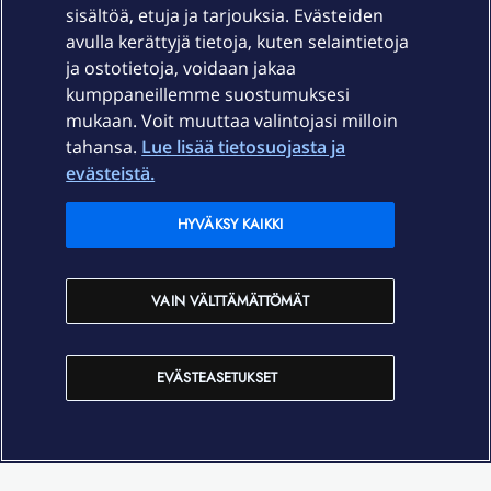
sisältöä, etuja ja tarjouksia. Evästeiden
Palvelut
avulla kerättyjä tietoja, kuten selaintietoja
ja ostotietoja, voidaan jakaa
Tuki
kumppaneillemme suostumuksesi
mukaan. Voit muuttaa valintojasi milloin
tahansa.
Lue lisää tietosuojasta ja
Ajankohtaista
evästeistä.
Elisa Oyj
HYVÄKSY KAIKKI
In English
VAIN VÄLTTÄMÄTTÖMÄT
På Svenska
EVÄSTEASETUKSET
Sopimusehdot
Tietosuoja
Saavutettavuus
Evästeasetukset
Tekijänoikeudet © 2026 Elisa Oyj.