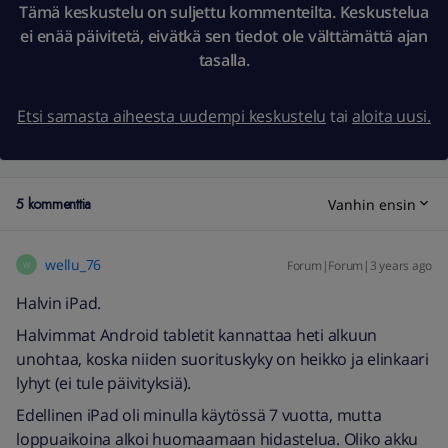
Tämä keskustelu on suljettu kommenteilta. Keskustelua
ei enää päivitetä, eivätkä sen tiedot ole välttämättä ajan
tasalla.
Etsi samasta aiheesta uudempi keskustelu
tai
aloita uusi.
5 kommenttia
Vanhin ensin
wellu_76
Forum|Forum|3 years ago
W
Halvin iPad.
Halvimmat Android tabletit kannattaa heti alkuun
unohtaa, koska niiden suorituskyky on heikko ja elinkaari
lyhyt (ei tule päivityksiä).
Edellinen iPad oli minulla käytössä 7 vuotta, mutta
loppuaikoina alkoi huomaamaan hidastelua. Oliko akku