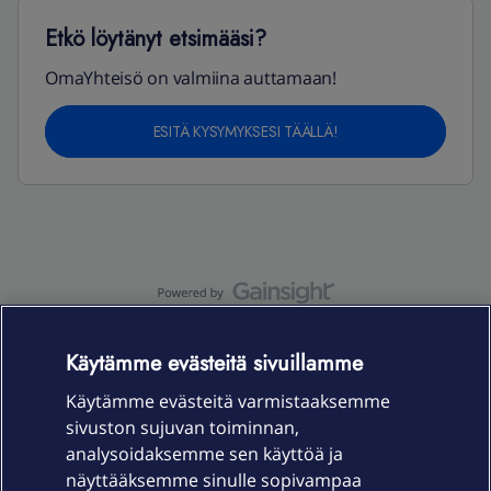
Etkö löytänyt etsimääsi?
OmaYhteisö on valmiina auttamaan!
ESITÄ KYSYMYKSESI TÄÄLLÄ!
OmaYhteisö-käyttöehdot
Accessibility statement
Käytämme evästeitä sivuillamme
Käytämme evästeitä varmistaaksemme
sivuston sujuvan toiminnan,
Laitteet & liittymät
analysoidaksemme sen käyttöä ja
näyttääksemme sinulle sopivampaa