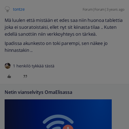
tontze
Forum|Forum|3 years ago
Mä luulen että mistään et edes saa niin huonoa tablettia
joka ei suoratoistaisi, ellet nyt sit kiinasta tilaa .. Kuten
edellä sanottiin niin verkkoyhteys on tärkeä.
Ipadissa akunkesto on toki parempi, sen näkee jo
hinnastakin ..
1 henkilö tykkää tästä
Netin vianselvitys OmaElisassa