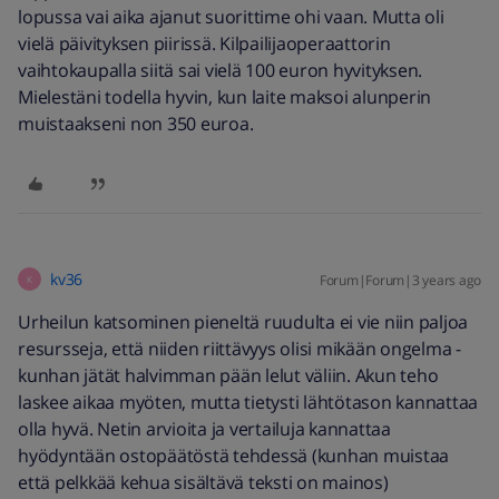
lopussa vai aika ajanut suorittime ohi vaan. Mutta oli
vielä päivityksen piirissä. Kilpailijaoperaattorin
vaihtokaupalla siitä sai vielä 100 euron hyvityksen.
Mielestäni todella hyvin, kun laite maksoi alunperin
muistaakseni non 350 euroa.
kv36
Forum|Forum|3 years ago
K
Urheilun katsominen pieneltä ruudulta ei vie niin paljoa
resursseja, että niiden riittävyys olisi mikään ongelma -
kunhan jätät halvimman pään lelut väliin. Akun teho
laskee aikaa myöten, mutta tietysti lähtötason kannattaa
olla hyvä. Netin arvioita ja vertailuja kannattaa
hyödyntään ostopäätöstä tehdessä (kunhan muistaa
että pelkkää kehua sisältävä teksti on mainos)