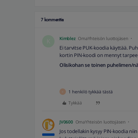
7 kommenttia
Kimblez
OmaYhteisön luottojäsen
K
Ei tarvitse PUK-koodia käyttää. Puhe
kortin PIN-koodi on mennyt tarpeek
Olisikohan se toinen puhelimen/nä
1 henkilö tykkää tästä
K
Tykkää
JV0600
OmaYhteisön luottojäsen
Jos todellakin kysyy PIN-koodia niin 