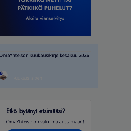
OmaYhteisön kuukausikirje kesäkuu 2026
1 kuukausi sitten
Etkö löytänyt etsimääsi?
OmaYhteisö on valmiina auttamaan!