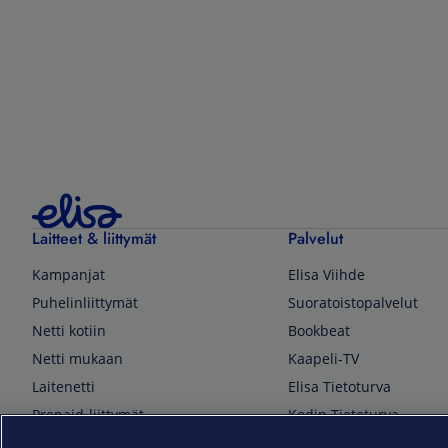
Laitteet & liittymät
Palvelut
Kampanjat
Elisa Viihde
Puhelinliittymät
Suoratoistopalvelut
Netti kotiin
Bookbeat
Netti mukaan
Kaapeli-TV
Laitenetti
Elisa Tietoturva
Prepaid-liittymät
Kodin Tietoturva
Puhelimet ja tarvikkeet
Mobiilivarmenne