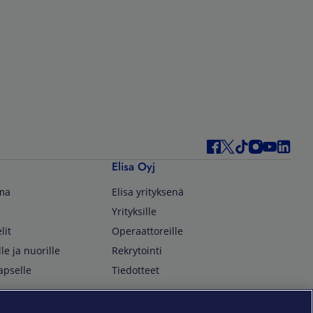
Elisa Oyj
lma
Elisa yrityksenä
Yrityksille
lit
Operaattoreille
lle ja nuorille
Rekrytointi
apselle
Tiedotteet
In English
isan asiakkaille