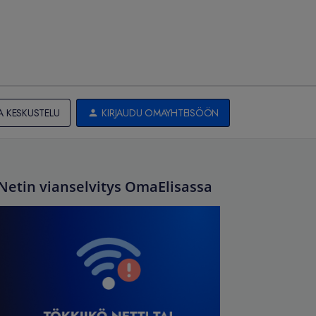
A KESKUSTELU
KIRJAUDU OMAYHTEISÖÖN
Netin vianselvitys OmaElisassa