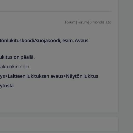
Forum|Forum|5 months ago
ytönlukituskoodi/suojakoodi, esim. Avaus
ukitus on päällä
.
takuinkin noin:
syys>Laitteen lukituksen avaus>Näytön lukitus
äytöstä