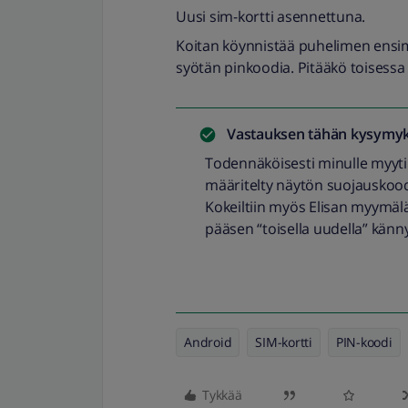
Uusi sim-kortti asennettuna.
Koitan köynnistää puhelimen ensimm
syötän pinkoodia. Pitääkö toisessa
Vastauksen tähän kysymyk
Todennäköisesti minulle myytii
määritelty näytön suojauskoodi
Kokeiltiin myös Elisan myymälä
pääsen “toisella uudella” känn
Android
SIM-kortti
PIN-koodi
Tykkää