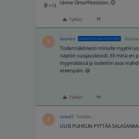
tänne OmaYhteisöön. 😊
+13
Tykkää
kaarlevi
Avulia
KESKUSTELUN ALOITTAJA
K
Todennäköisesti minulle myytiin jon
näytön suojauskoodi. Eli minä en pä
myymälässä ja todettiin asia mahdo
eteenpäin. 😃
Tykkää
esko47
Tulokas
E
UUSI PUHELIN PYTTÄÄ SALASANAA