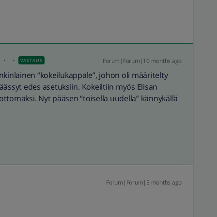
s
Forum|Forum|10 months ago
VASTAUS
kinlainen “kokeilukappale”, johon oli määritelty
ässyt edes asetuksiin. Kokeiltiin myös Elisan
ttomaksi. Nyt pääsen “toisella uudella” kännykällä
Forum|Forum|5 months ago