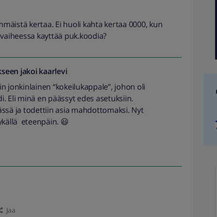
äistä kertaa. Ei huoli kahta kertaa 0000, kun
 vaiheessa kayttää puk.koodia?
seen jakoi
kaarlevi
n jonkinlainen “kokeilukappale”, johon oli
. Eli minä en päässyt edes asetuksiin.
ssä ja todettiin asia mahdottomaksi. Nyt
ykällä eteenpäin. 😃
Jaa