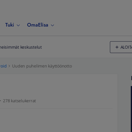
Tuki
OmaElisa
ALOIT
meisimmät keskustelut
oid
Uuden puhelimen käyttöönotto
278 katselukerrat