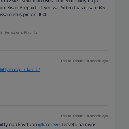
on 1234? Itselläni on 050-alkuinen K1-liittymä ja
n elisan Prepaid-liittymissä. Sitten taas elisan 045-
missä oletus pin on 0000.
liittymiä ym. Elisalta
Forum|Forum|10 months ago
liittymat/pin-koodi/
Forum|Forum|10 months ago
liittymän käyttöön ​
@kaarlevi
? Tervetuloa myös