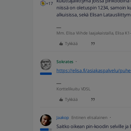
kuluttajaliittymä joissa pinkoodina 
+17
niissä on oletuspin 1234, samoin kui
alkuisissa, sekä Elisan Latausliitty
Mm. Elisa Viihde laajakaistalla, Elisa K1-
Tykkää
Sokrates
https://elisa.fi/asiakaspalvelu/puhe
Korttelikuitu VDSL
Tykkää
Jaakop
Entinen elisalainen
Saitko oikean pin-koodin selville ja 