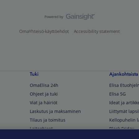
OmaYhteisö-käyttöehdot
Accessibility statement
Tuki
Ajankohtaista
OmaElisa 24h
Elisa Etuohje
Ohjeet ja tuki
Elisa 5G
Viat ja häiriöt
Ideat ja artikke
Laskutus ja maksaminen
Liittymät lapsi
Tilaus ja toimitus
Kellopuhelin l
Laiteohjeet
Black Friday
Asiakaspalvelun yhteystiedot
Huippuetuja El