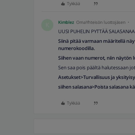
Tykkää
Kimblez
OmaYhteisön luottojäsen
K
UUSI PUHELIN PYTTÄÄ SALASANAA
Siinä pitää varmaan määritellä nä
numerokoodilla.
Siihen vaan numerot, niin näytön l
Sen saa pois päältä halutessaan jo
Asetukset>Turvallisuus ja yksityi
siihen salasana>Poista salasana k
Tykkää