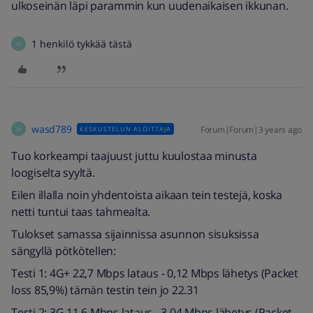
ulkoseinän läpi parammin kun uudenaikaisen ikkunan.
1 henkilö tykkää tästä
W
wasd789
Forum|Forum|3 years ago
KESKUSTELUN ALOITTAJA
W
Tuo korkeampi taajuust juttu kuulostaa minusta
loogiselta syyltä.
Eilen illalla noin yhdentoista aikaan tein testejä, koska
netti tuntui taas tahmealta.
Tulokset samassa sijainnissa asunnon sisuksissa
sängyllä pötkötellen:
Testi 1: 4G+ 22,7 Mbps lataus - 0,12 Mbps lähetys (Packet
loss 85,9%) tämän testin tein jo 22.31
Testi 2: 3G 11,6 Mbps lataus - 3,04 Mbps lähetys (Packet