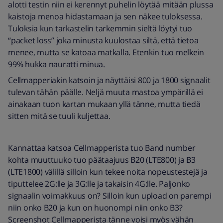
alotti testin niin ei kerennyt puhelin löytää mitään plussa
kaistoja menoa hidastamaan ja sen näkee tuloksessa.
Tuloksia kun tarkastelin tarkemmin sieltä löytyi tuo
“packet loss” joka minusta kuulostaa siltä, että tietoa
menee, mutta se katoaa matkalla. Etenkin tuo melkein
99% hukka nauratti minua.
Cellmapperiakin katsoin ja näyttäisi 800 ja 1800 signaalit
tulevan tähän päälle. Neljä muuta mastoa ympärillä ei
ainakaan tuon kartan mukaan yllä tänne, mutta tiedä
sitten mitä se tuuli kuljettaa.
Kannattaa katsoa Cellmapperista tuo Band number
kohta muuttuuko tuo päätaajuus B20 (LTE800) ja B3
(LTE1800) välillä silloin kun tekee noita nopeustestejä ja
tiputtelee 2G:lle ja 3G:lle ja takaisin 4G:lle. Paljonko
signaalin voimakkuus on? Silloin kun upload on parempi
niin onko B20 ja kun on huonompi niin onko B3?
Screenshot Cellmapperista tänne voisi myös vähän