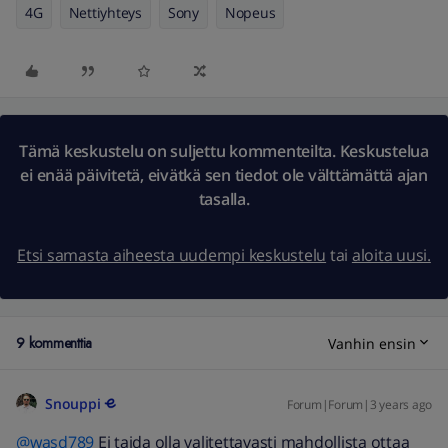
4G
Nettiyhteys
Sony
Nopeus
Tämä keskustelu on suljettu kommenteilta. Keskustelua
ei enää päivitetä, eivätkä sen tiedot ole välttämättä ajan
tasalla.
Etsi samasta aiheesta uudempi keskustelu
tai
aloita uusi.
9 kommenttia
Vanhin ensin
Snouppi
Forum|Forum|3 years ago
@wasd789
Ei taida olla valitettavasti mahdollista ottaa