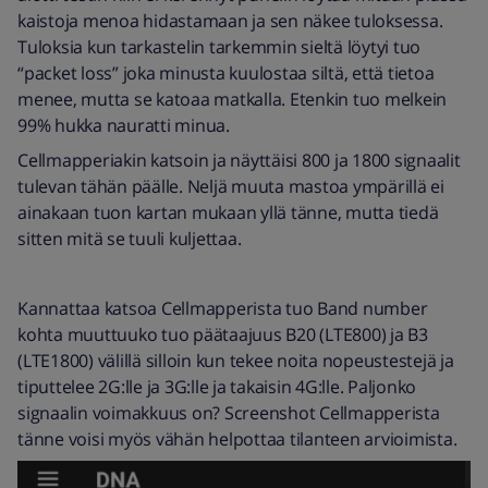
kaistoja menoa hidastamaan ja sen näkee tuloksessa.
Tuloksia kun tarkastelin tarkemmin sieltä löytyi tuo
“packet loss” joka minusta kuulostaa siltä, että tietoa
menee, mutta se katoaa matkalla. Etenkin tuo melkein
99% hukka nauratti minua.
Cellmapperiakin katsoin ja näyttäisi 800 ja 1800 signaalit
tulevan tähän päälle. Neljä muuta mastoa ympärillä ei
ainakaan tuon kartan mukaan yllä tänne, mutta tiedä
sitten mitä se tuuli kuljettaa.
Kannattaa katsoa Cellmapperista tuo Band number
kohta muuttuuko tuo päätaajuus B20 (LTE800) ja B3
(LTE1800) välillä silloin kun tekee noita nopeustestejä ja
tiputtelee 2G:lle ja 3G:lle ja takaisin 4G:lle. Paljonko
signaalin voimakkuus on? Screenshot Cellmapperista
tänne voisi myös vähän helpottaa tilanteen arvioimista.