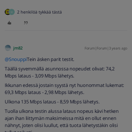
2 henkilöä tykkää tästä
W
jm82
Forum|Forum|3 years ago
@Snouppi
Tein äsken parit testit.
Täällä syvemmällä asunnossa nopeudet olivat: 74,2
Mbps lataus - 3,09 Mbps lähetys.
Ikkunan edessä jostain syystä nyt huonommat lukemat:
69,3 Mbps lataus - 2,98 Mbps lähetys.
Ulkona 135 Mbps lataus - 8,59 Mbps lähetys.
Tuolla ulkona testin alussa lataus nopeus kävi hetken
ajan ihan liittymän maksimeissa mitä en ollut ennen
nähnyt, joten olisi luullut, että tuota lähetystäkin olisi