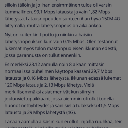
silloin tällöin ja jo ihan ensimmäinen tulos oli varsin
kummallinen. 99,1 Mbps latausta ja vain 1,82 Mbps
lähetystä. Latausnopeuden suhteen ihan hyvä 150M 4G
liittymällä, mutta lähetysnopeus on aika ankea.
Nyt on kuitenkin tiputtu jo niinkin alhaisiin
lähetysnopeuksiin kuin vain 0,15 Mbps. Olen testannut
lukemat myös talon mastonpuoleisen ikkunan edestä,
jossa parannusta on tullut ennenkin.
Esimerkiksi 23.12 aamulla noin 8 aikaan mittasin
normaalissa puhelimen käyttöpaikassani 29,7 Mbps
latausta ja 0,16 Mbps lähetystä. Ikkunan edessä lukemat
120 Mbps lataus ja 2,13 Mbps lähetys. Vielä
merkillisemmäksi asiat menivät kun siirryin
joulunviettopaikkaani, jossa aiemmin oli ollut todella
huonot nettiyhteydet ja sain siellä tulokseksi 41,5 Mbps
latausta ja 29 Mbps lähetystä (4G).
Tänään aamulla aikaisin kun ei ollut linjoilla ruuhkaa, tein