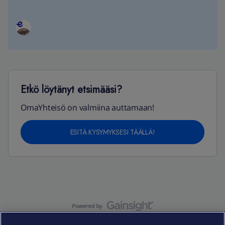
Etkö löytänyt etsimääsi?
OmaYhteisö on valmiina auttamaan!
ESITÄ KYSYMYKSESI TÄÄLLÄ!