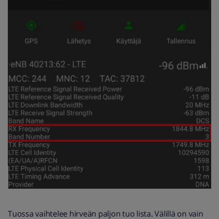
Tuossa vaihtelee hirveän paljon tuo lista. Välillä on vain