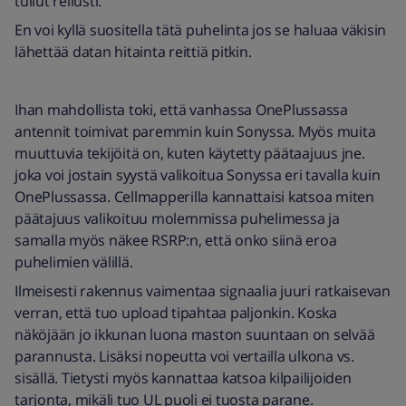
tullut reilusti.
En voi kyllä suositella tätä puhelinta jos se haluaa väkisin
lähettää datan hitainta reittiä pitkin.
Ihan mahdollista toki, että vanhassa OnePlussassa
antennit toimivat paremmin kuin Sonyssa. Myös muita
muuttuvia tekijöitä on, kuten käytetty päätaajuus jne.
joka voi jostain syystä valikoitua Sonyssa eri tavalla kuin
OnePlussassa. Cellmapperilla kannattaisi katsoa miten
päätajuus valikoituu molemmissa puhelimessa ja
samalla myös näkee RSRP:n, että onko siinä eroa
puhelimien välillä.
Ilmeisesti rakennus vaimentaa signaalia juuri ratkaisevan
verran, että tuo upload tipahtaa paljonkin. Koska
näköjään jo ikkunan luona maston suuntaan on selvää
parannusta. Lisäksi nopeutta voi vertailla ulkona vs.
sisällä. Tietysti myös kannattaa katsoa kilpailijoiden
tarjonta, mikäli tuo UL puoli ei tuosta parane.