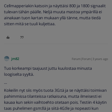
Cellmapperiakin katsoin ja näyttäisi 800 ja 1800 signaalit
tulevan tähän päälle. Neljä muuta mastoa ympärillä ei
ainakaan tuon kartan mukaan yllä tänne, mutta tiedä
sitten mitä se tuuli kuljettaa.
jm82
Forum|Forum|3 years ago
Tuo korkeampi taajuust juttu kuulostaa minusta
loogiselta syyltä.
...
Kokeilin nyt siis myös tuota 3G:tä ja se näyttäisi toimivan
pahimmissa tilanteissa ratkaisuna, mutta ilmeisesti ei
kauaa kun sekin vaihtoehto otetaan pois. Testiin 4 käytin
taas puhelimen gsm:llä ja siitä 4G:lle ja nopeasti kun