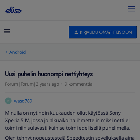
KIRJAUDU OMAYHTEISÖÖN
Android
Uusi puhelin huonompi nettiyhteys
Forum|Forum|3 years ago
9 kommenttia
wasd789
W
Minulla on nyt noin kuukauden ollut käytössä Sony
Xperia 5 IV, jossa jo alkuaikoina ihmettelin miksi netti ei
toimi niin sulavasti kuin se toimi edellisellä puhelimella.
Olen tehnyt nopeustestejä Speedtestin sovelluksella aina