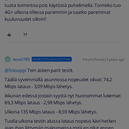
tuota toimintoa pois käytöstä puhelimella. Toimiiko tuo
4G+ ulkona ollessa paremmin ja saatko paremmat
kuuluvuudet silloin?
wasd789
Forum|Forum|3 years ago
KESKUSTELUN ALOITTAJA
W
@Snouppi
Tein äsken parit testit.
Täällä syvemmällä asunnossa nopeudet olivat: 74,2
Mbps lataus - 3,09 Mbps lähetys.
Ikkunan edessä jostain syystä nyt huonommat lukemat:
69,3 Mbps lataus - 2,98 Mbps lähetys.
Ulkona 135 Mbps lataus - 8,59 Mbps lähetys.
Tuolla ulkona testin alussa lataus nopeus kävi hetken
ajan ihan liittymän maksimeissa mitä en ollut ennen