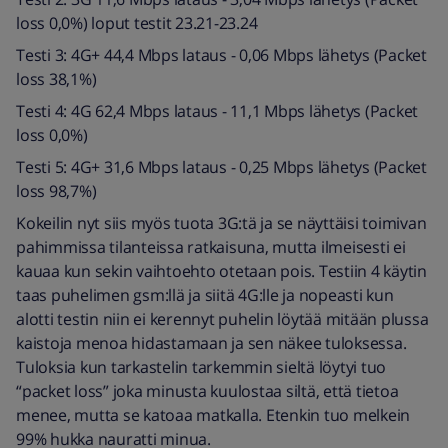
loss 0,0%) loput testit 23.21-23.24
Testi 3: 4G+ 44,4 Mbps lataus - 0,06 Mbps lähetys (Packet
loss 38,1%)
Testi 4: 4G 62,4 Mbps lataus - 11,1 Mbps lähetys (Packet
loss 0,0%)
Testi 5: 4G+ 31,6 Mbps lataus - 0,25 Mbps lähetys (Packet
loss 98,7%)
Kokeilin nyt siis myös tuota 3G:tä ja se näyttäisi toimivan
pahimmissa tilanteissa ratkaisuna, mutta ilmeisesti ei
kauaa kun sekin vaihtoehto otetaan pois. Testiin 4 käytin
taas puhelimen gsm:llä ja siitä 4G:lle ja nopeasti kun
alotti testin niin ei kerennyt puhelin löytää mitään plussa
kaistoja menoa hidastamaan ja sen näkee tuloksessa.
Tuloksia kun tarkastelin tarkemmin sieltä löytyi tuo
“packet loss” joka minusta kuulostaa siltä, että tietoa
menee, mutta se katoaa matkalla. Etenkin tuo melkein
99% hukka nauratti minua.