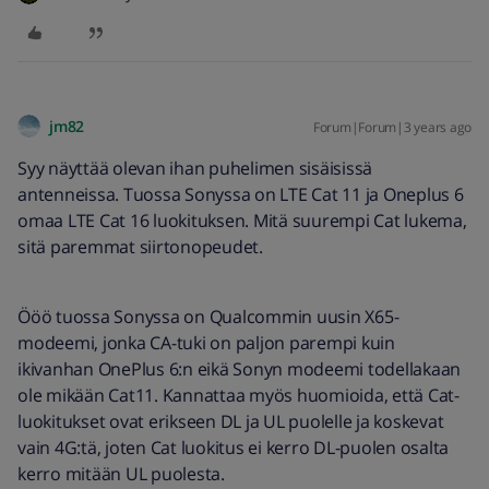
jm82
Forum|Forum|3 years ago
Syy näyttää olevan ihan puhelimen sisäisissä
antenneissa. Tuossa Sonyssa on LTE Cat 11 ja Oneplus 6
omaa LTE Cat 16 luokituksen. Mitä suurempi Cat lukema,
sitä paremmat siirtonopeudet.
Ööö tuossa Sonyssa on Qualcommin uusin X65-
modeemi, jonka CA-tuki on paljon parempi kuin
ikivanhan OnePlus 6:n eikä Sonyn modeemi todellakaan
ole mikään Cat11. Kannattaa myös huomioida, että Cat-
luokitukset ovat erikseen DL ja UL puolelle ja koskevat
vain 4G:tä, joten Cat luokitus ei kerro DL-puolen osalta
kerro mitään UL puolesta.