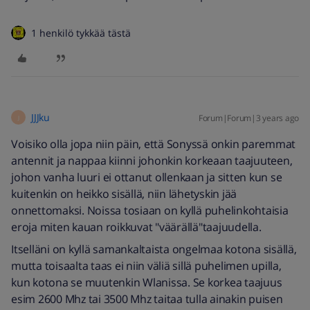
1 henkilö tykkää tästä
JJJku
Forum|Forum|3 years ago
J
Voisiko olla jopa niin päin, että Sonyssä onkin paremmat
antennit ja nappaa kiinni johonkin korkeaan taajuuteen,
johon vanha luuri ei ottanut ollenkaan ja sitten kun se
kuitenkin on heikko sisällä, niin lähetyskin jää
onnettomaksi. Noissa tosiaan on kyllä puhelinkohtaisia
eroja miten kauan roikkuvat "väärällä"taajuudella.
Itselläni on kyllä samankaltaista ongelmaa kotona sisällä,
mutta toisaalta taas ei niin väliä sillä puhelimen upilla,
kun kotona se muutenkin Wlanissa. Se korkea taajuus
esim 2600 Mhz tai 3500 Mhz taitaa tulla ainakin puisen