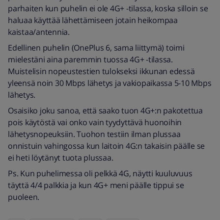
parhaiten kun puhelin ei ole 4G+ -tilassa, koska silloin se
haluaa käyttää lähettämiseen jotain heikompaa
kaistaa/antennia.
Edellinen puhelin (OnePlus 6, sama liittymä) toimi
mielestäni aina paremmin tuossa 4G+ -tilassa.
Muistelisin nopeustestien tulokseksi ikkunan edessä
yleensä noin 30 Mbps lähetys ja vakiopaikassa 5-10 Mbps
lähetys.
Osaisiko joku sanoa, että saako tuon 4G+:n pakotettua
pois käytöstä vai onko vain tyydyttävä huonoihin
lähetysnopeuksiin. Tuohon testiin ilman plussaa
onnistuin vahingossa kun laitoin 4G:n takaisin päälle se
ei heti löytänyt tuota plussaa.
Ps. Kun puhelimessa oli pelkkä 4G, näytti kuuluvuus
täyttä 4/4 palkkia ja kun 4G+ meni päälle tippui se
puoleen.