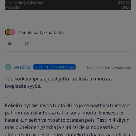
2 henkilöä tykkää tästä
K
wasd789
Forum|Forum|3 years ago
KESKUSTELUN ALOITTAJA
W
Tuo korkeampi taajuust juttu kuulostaa minusta
loogiselta syyltä.
...
Kokeilin nyt siis myös tuota 3G:tä ja se näyttäisi toimivan
pahimmissa tilanteissa ratkaisuna, mutta ilmeisesti ei
kauaa kun sekin vaihtoehto otetaan pois. Testiin 4 käytin
taas puhelimen gsm:llä ja siitä 4G:lle ja nopeasti kun
alotti testin niin ei kerennyt puhelin löytää mitään plussa