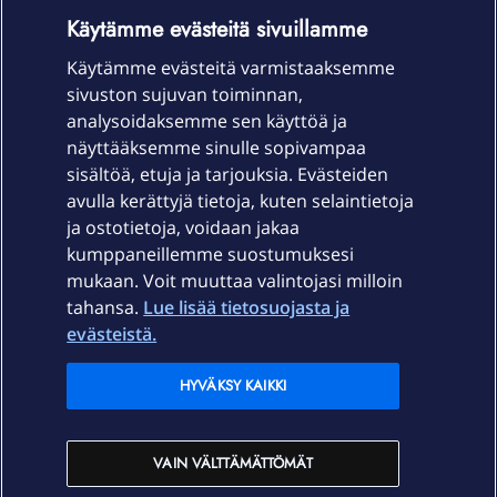
OmaYhteisö-käyttöehdot
Accessibility statement
Käytämme evästeitä sivuillamme
Käytämme evästeitä varmistaaksemme
sivuston sujuvan toiminnan,
Laitteet & liittymät
analysoidaksemme sen käyttöä ja
näyttääksemme sinulle sopivampaa
sisältöä, etuja ja tarjouksia. Evästeiden
Palvelut
avulla kerättyjä tietoja, kuten selaintietoja
ja ostotietoja, voidaan jakaa
Tuki
kumppaneillemme suostumuksesi
mukaan. Voit muuttaa valintojasi milloin
tahansa.
Lue lisää tietosuojasta ja
Ajankohtaista
evästeistä.
Elisa Oyj
HYVÄKSY KAIKKI
In English
VAIN VÄLTTÄMÄTTÖMÄT