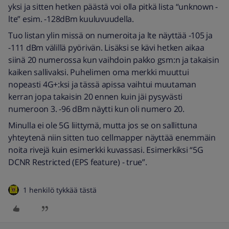
yksi ja sitten hetken päästä voi olla pitkä lista “unknown -
lte” esim. -128dBm kuuluvuudella.
Tuo listan ylin missä on numeroita ja lte näyttää -105 ja
-111 dBm välillä pyörivän. Lisäksi se kävi hetken aikaa
siinä 20 numerossa kun vaihdoin pakko gsm:n ja takaisin
kaiken sallivaksi. Puhelimen oma merkki muuttui
nopeasti 4G+:ksi ja tässä apissa vaihtui muutaman
kerran jopa takaisin 20 ennen kuin jäi pysyvästi
numeroon 3. -96 dBm näytti kun oli numero 20.
Minulla ei ole 5G liittymä, mutta jos se on sallittuna
yhteytenä niin sitten tuo cellmapper näyttää enemmäin
noita rivejä kuin esimerkki kuvassasi. Esimerkiksi “5G
DCNR Restricted (EPS feature) - true”.
1 henkilö tykkää tästä