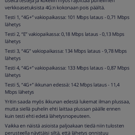
useita testejä ja kokeilin myös rajoittaa puhelimen
verkkoasetuksista 4G:n kokonaan pois päältä.
Testi 1, “4G+” vakiopaikassa: 101 Mbps lataus - 0,71 Mbps
lähetys
Testi 2, “E” vakiopaikassa: 0,18 Mbps lataus - 0,13 Mbps
lähetys
Testi 3, “4G” vakiopaikassa: 134 Mbps lataus - 9,78 Mbps
lähetys
Testi 4, “4G+” vakiopaikassa: 133 Mbps lataus - 0,87 Mbps
lähetys
Testi 5, “4G+” ikkunan edessä: 142 Mbps lataus - 11,4
Mbps lähetys
Yritin saada myös ikkunan edestä lukemat ilman plussaa,
mutta siellä puhelin ehti laittaa plussan päälle ennen
kuin testi ehti edetä lähetysnopeuteen.
Vaikka en näistä asioista paljoakaan tiedä niin tulosten
perusteella näyttäisi siltä, että lähetys onnistuu