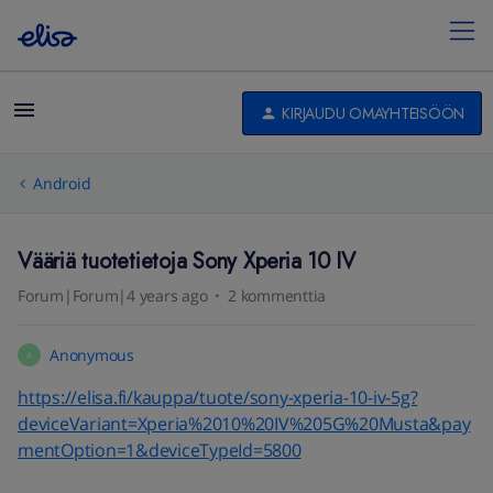
KIRJAUDU OMAYHTEISÖÖN
Android
Vääriä tuotetietoja Sony Xperia 10 IV
Forum|Forum|4 years ago
2 kommenttia
Anonymous
A
https://elisa.fi/kauppa/tuote/sony-xperia-10-iv-5g?
deviceVariant=Xperia%2010%20IV%205G%20Musta&pay
mentOption=1&deviceTypeId=5800