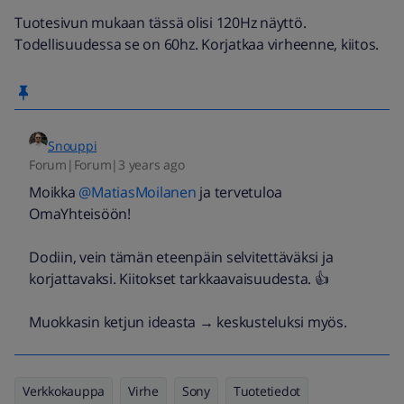
Tuotesivun mukaan tässä olisi 120Hz näyttö.
Todellisuudessa se on 60hz. Korjatkaa virheenne, kiitos.
Snouppi
Forum|Forum|3 years ago
Moikka
@MatiasMoilanen
ja tervetuloa
OmaYhteisöön!
Dodiin, vein tämän eteenpäin selvitettäväksi ja
korjattavaksi. Kiitokset tarkkaavaisuudesta. 👍
Muokkasin ketjun ideasta → keskusteluksi myös.
Verkkokauppa
Virhe
Sony
Tuotetiedot