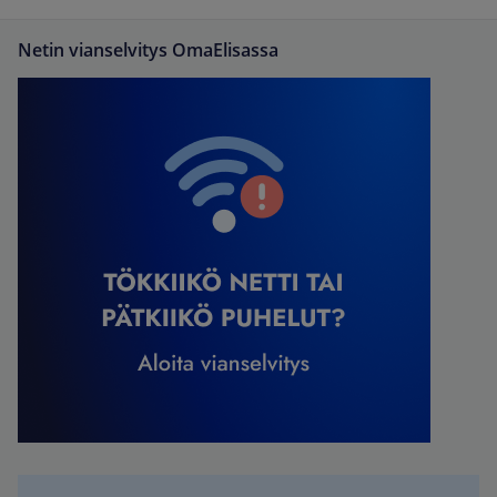
Netin vianselvitys OmaElisassa