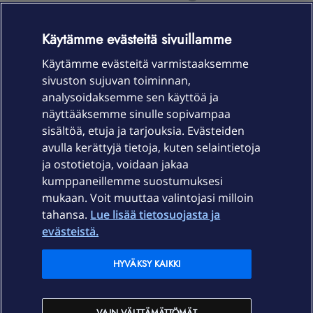
OmaYhteisö-käyttöehdot
Accessibility statement
Käytämme evästeitä sivuillamme
Käytämme evästeitä varmistaaksemme
sivuston sujuvan toiminnan,
Laitteet & liittymät
analysoidaksemme sen käyttöä ja
näyttääksemme sinulle sopivampaa
sisältöä, etuja ja tarjouksia. Evästeiden
Palvelut
avulla kerättyjä tietoja, kuten selaintietoja
ja ostotietoja, voidaan jakaa
Tuki
kumppaneillemme suostumuksesi
mukaan. Voit muuttaa valintojasi milloin
tahansa.
Lue lisää tietosuojasta ja
Ajankohtaista
evästeistä.
Elisa Oyj
HYVÄKSY KAIKKI
In English
VAIN VÄLTTÄMÄTTÖMÄT