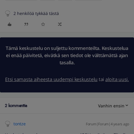
2 henkilöä tykkää tästä
Tämä keskustelu on suljettu kommenteilta. Keskustelua
ei enää päivitetä, eivätkä sen tiedot ole välttämättä ajan
tasalla.
Etsi samasta aiheesta uudempi keskustelu
tai
aloita uusi.
2 kommenttia
Vanhin ensin
tontze
Forum|Forum|4 years ago