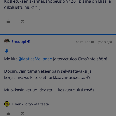
Kosketuksen skannausnopeus on 120Hz, siinä on Elisalla
oikoluettu hiukan :)
Snouppi
Forum|Forum|3 years ago
Moikka
@MatiasMoilanen
ja tervetuloa OmaYhteisöön!
Dodiin, vein tämän eteenpäin selvitettäväksi ja
korjattavaksi. Kiitokset tarkkaavaisuudesta. 👍
Muokkasin ketjun ideasta → keskusteluksi myös.
1 henkilö tykkää tästä