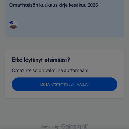
OmaYhteisön kuukausikirje kesäkuu 2026
Etkö löytänyt etsimääsi?
OmaYhteisö on valmiina auttamaan!
ESITÄ KYSYMYKSESI TÄÄLLÄ!