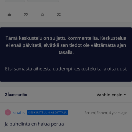
Tämä keskustelu on suljettu kommenteilta. Keskustelua
ei enää päivitetä, eivätkä sen tiedot ole välttämättä ajan
tasalla.
Etsi samasta aiheesta uudempi keskustelu
tai
aloita uusi.
2 kommenttia
Vanhin ensin
snafis
Forum|Forum|4 years ago
KESKUSTELUN ALOITTAJA
S
Ja puhelinta en halua perua