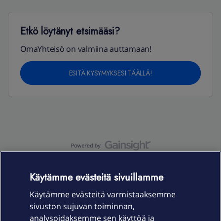
Etkö löytänyt etsimääsi?
OmaYhteisö on valmiina auttamaan!
ESITÄ KYSYMYKSESI TÄÄLLÄ!
OmaYhteisö-käyttöehdot
Accessibility statement
Käytämme evästeitä sivuillamme
Käytämme evästeitä varmistaaksemme
sivuston sujuvan toiminnan,
Laitteet & liittymät
analysoidaksemme sen käyttöä ja