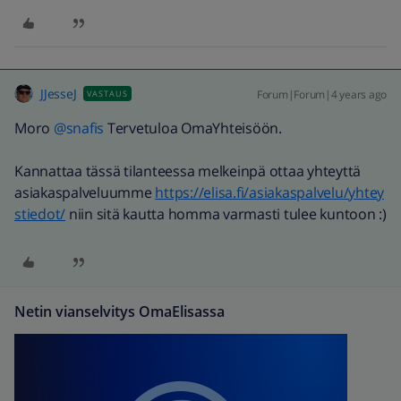
JJesseJ
Forum|Forum|4 years ago
VASTAUS
Moro
@snafis
Tervetuloa OmaYhteisöön.
Kannattaa tässä tilanteessa melkeinpä ottaa yhteyttä
asiakaspalveluumme
https://elisa.fi/asiakaspalvelu/yhtey
stiedot/
niin sitä kautta homma varmasti tulee kuntoon :)
Netin vianselvitys OmaElisassa