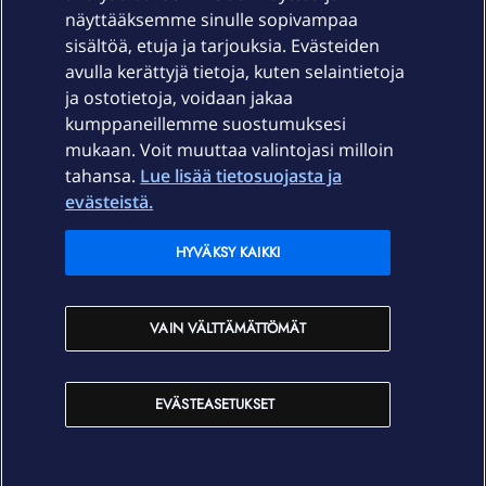
näyttääksemme sinulle sopivampaa
sisältöä, etuja ja tarjouksia. Evästeiden
Palvelut
avulla kerättyjä tietoja, kuten selaintietoja
ja ostotietoja, voidaan jakaa
Tuki
kumppaneillemme suostumuksesi
mukaan. Voit muuttaa valintojasi milloin
tahansa.
Lue lisää tietosuojasta ja
Ajankohtaista
evästeistä.
Elisa Oyj
HYVÄKSY KAIKKI
In English
VAIN VÄLTTÄMÄTTÖMÄT
På Svenska
EVÄSTEASETUKSET
Sopimusehdot
Tietosuoja
Saavutettavuus
Evästeasetukset
Tekijänoikeudet © 2026 Elisa Oyj.