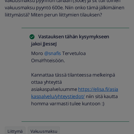
vakuusmaksu pyynnön tänään (300e) ja sit tuli toinen
vakuusmaksu pyyntö 600e. Niin onko tämä jälkimäinen
liittymästä? Miten perun liittymien tilauksen?
Vastauksen tähän kysymykseen
jakoi
JJesseJ
Moro
@snafis
Tervetuloa
OmaYhteisöön.
Kannattaa tässä tilanteessa melkeinpä
ottaa yhteyttä
asiakaspalveluumme
https://elisa.fi/asia
kaspalvelu/yhteystiedot/
niin sitä kautta
homma varmasti tulee kuntoon :)
Liittymä
Vakuusmaksu