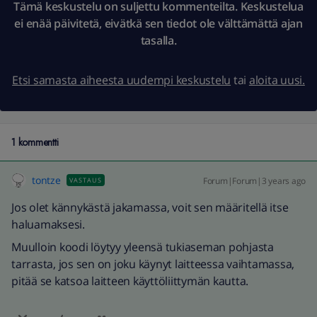
Tämä keskustelu on suljettu kommenteilta. Keskustelua
ei enää päivitetä, eivätkä sen tiedot ole välttämättä ajan
tasalla.
Etsi samasta aiheesta uudempi keskustelu
tai
aloita uusi.
1 kommentti
tontze
Forum|Forum|3 years ago
VASTAUS
Jos olet kännykästä jakamassa, voit sen määritellä itse
haluamaksesi.
Muulloin koodi löytyy yleensä tukiaseman pohjasta
tarrasta, jos sen on joku käynyt laitteessa vaihtamassa,
pitää se katsoa laitteen käyttöliittymän kautta.