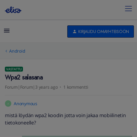
KIRJAUDU OMAYHTEISÖÖN
Android
VASTATTU
Wpa2 salasana
Forum|Forum|3 years ago
1 kommentti
Anonymous
A
mistä löydän wpa2 koodin jotta voin jakaa mobiilinetin
tietokoneelle?