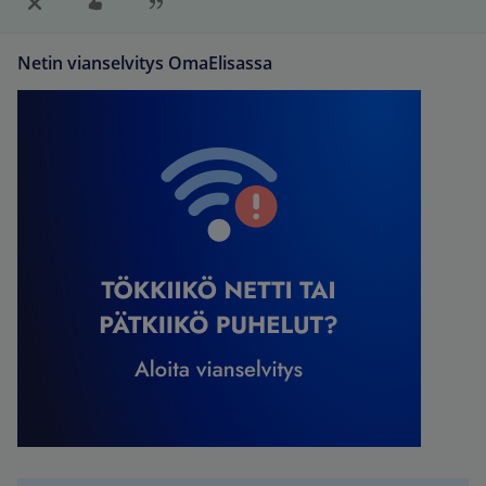
Netin vianselvitys OmaElisassa