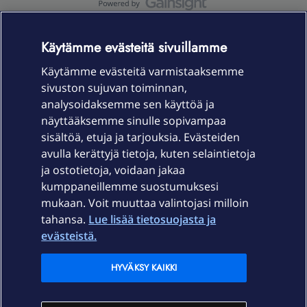
OmaYhteisö-käyttöehdot
Accessibility statement
Käytämme evästeitä sivuillamme
Käytämme evästeitä varmistaaksemme
sivuston sujuvan toiminnan,
Laitteet & liittymät
analysoidaksemme sen käyttöä ja
näyttääksemme sinulle sopivampaa
sisältöä, etuja ja tarjouksia. Evästeiden
Palvelut
avulla kerättyjä tietoja, kuten selaintietoja
ja ostotietoja, voidaan jakaa
Tuki
kumppaneillemme suostumuksesi
mukaan. Voit muuttaa valintojasi milloin
tahansa.
Lue lisää tietosuojasta ja
Ajankohtaista
evästeistä.
Elisa Oyj
HYVÄKSY KAIKKI
In English