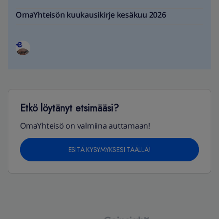
OmaYhteisön kuukausikirje kesäkuu 2026
Etkö löytänyt etsimääsi?
OmaYhteisö on valmiina auttamaan!
ESITÄ KYSYMYKSESI TÄÄLLÄ!