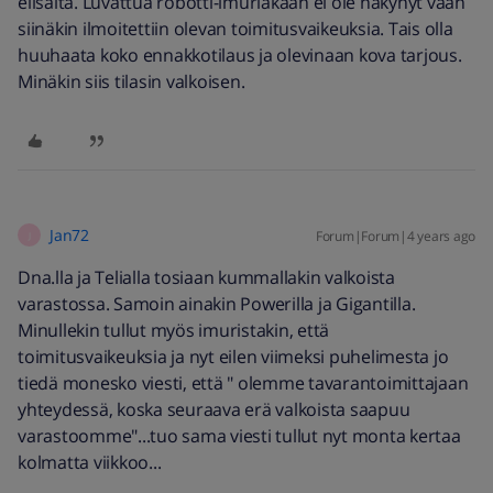
elisalta. Luvattua robotti-imuriakaan ei ole näkynyt vaan
siinäkin ilmoitettiin olevan toimitusvaikeuksia. Tais olla
huuhaata koko ennakkotilaus ja olevinaan kova tarjous.
Minäkin siis tilasin valkoisen.
Jan72
Forum|Forum|4 years ago
J
Dna.lla ja Telialla tosiaan kummallakin valkoista
varastossa. Samoin ainakin Powerilla ja Gigantilla.
Minullekin tullut myös imuristakin, että
toimitusvaikeuksia ja nyt eilen viimeksi puhelimesta jo
tiedä monesko viesti, että " olemme tavarantoimittajaan
yhteydessä, koska seuraava erä valkoista saapuu
varastoomme"...tuo sama viesti tullut nyt monta kertaa
kolmatta viikkoo...