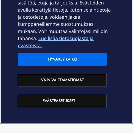
sisältöä, etuja ja tarjouksia. Evästeiden
Palvelut
avulla kerättyjä tietoja, kuten selaintietoja
ja ostotietoja, voidaan jakaa
Tuki
kumppaneillemme suostumuksesi
mukaan. Voit muuttaa valintojasi milloin
tahansa.
Lue lisää tietosuojasta ja
Ajankohtaista
evästeistä.
Elisa Oyj
HYVÄKSY KAIKKI
In English
VAIN VÄLTTÄMÄTTÖMÄT
På Svenska
EVÄSTEASETUKSET
Sopimusehdot
Tietosuoja
Saavutettavuus
Evästeasetukset
Tekijänoikeudet © 2026 Elisa Oyj.