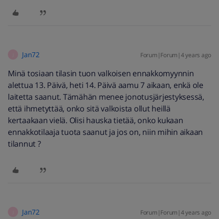
Jan72
Forum|Forum|4 years ago
J
Minä tosiaan tilasin tuon valkoisen ennakkomyynnin
alettua 13. Päivä, heti 14. Päivä aamu 7 aikaan, enkä ole
laitetta saanut. Tämähän menee jonotusjärjestyksessä,
että ihmetyttää, onko sitä valkoista ollut heillä
kertaakaan vielä. Olisi hauska tietää, onko kukaan
ennakkotilaaja tuota saanut ja jos on, niin mihin aikaan
tilannut ?
Jan72
Forum|Forum|4 years ago
J