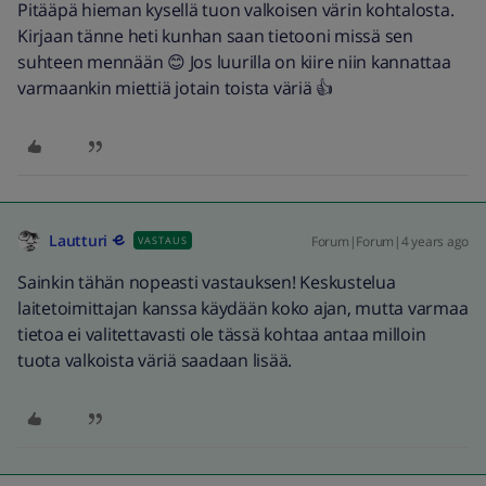
Pitääpä hieman kysellä tuon valkoisen värin kohtalosta.
Kirjaan tänne heti kunhan saan tietooni missä sen
suhteen mennään 😊 Jos luurilla on kiire niin kannattaa
varmaankin miettiä jotain toista väriä 👍
Lautturi
Forum|Forum|4 years ago
VASTAUS
Sainkin tähän nopeasti vastauksen! Keskustelua
laitetoimittajan kanssa käydään koko ajan, mutta varmaa
tietoa ei valitettavasti ole tässä kohtaa antaa milloin
tuota valkoista väriä saadaan lisää.