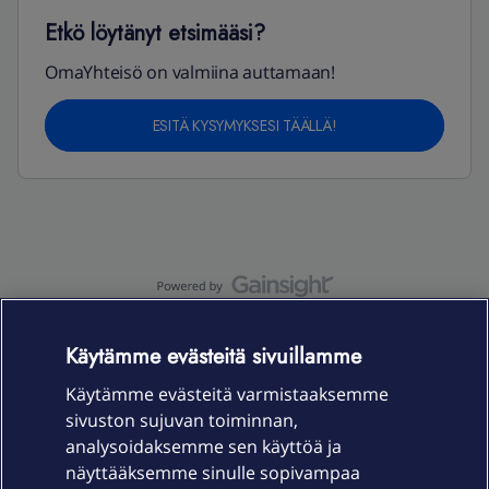
Etkö löytänyt etsimääsi?
OmaYhteisö on valmiina auttamaan!
ESITÄ KYSYMYKSESI TÄÄLLÄ!
OmaYhteisö-käyttöehdot
Accessibility statement
Käytämme evästeitä sivuillamme
Käytämme evästeitä varmistaaksemme
sivuston sujuvan toiminnan,
Laitteet & liittymät
analysoidaksemme sen käyttöä ja
näyttääksemme sinulle sopivampaa