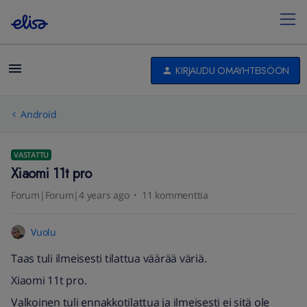
KIRJAUDU OMAYHTEISÖÖN
Android
VASTATTU
Xiaomi 11t pro
Forum|Forum|4 years ago
11 kommenttia
Vuolu
Taas tuli ilmeisesti tilattua väärää väriä.
Xiaomi 11t pro.
Valkoinen tuli ennakkotilattua ja ilmeisesti ei sitä ole