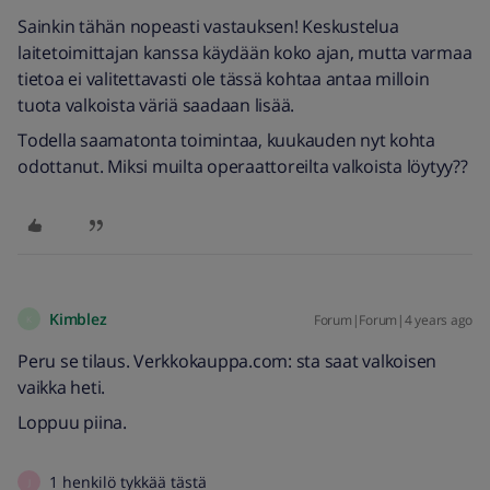
Sainkin tähän nopeasti vastauksen! Keskustelua
laitetoimittajan kanssa käydään koko ajan, mutta varmaa
tietoa ei valitettavasti ole tässä kohtaa antaa milloin
tuota valkoista väriä saadaan lisää.
Todella saamatonta toimintaa, kuukauden nyt kohta
odottanut. Miksi muilta operaattoreilta valkoista löytyy??
Kimblez
Forum|Forum|4 years ago
K
Peru se tilaus. Verkkokauppa.com: sta saat valkoisen
vaikka heti.
Loppuu piina.
1 henkilö tykkää tästä
J