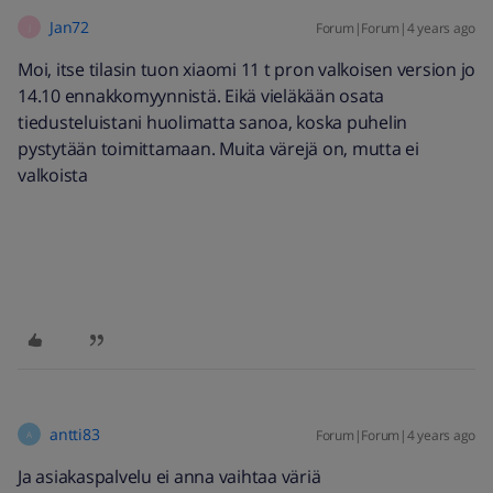
Jan72
Forum|Forum|4 years ago
J
Moi, itse tilasin tuon xiaomi 11 t pron valkoisen version jo
14.10 ennakkomyynnistä. Eikä vieläkään osata
tiedusteluistani huolimatta sanoa, koska puhelin
pystytään toimittamaan. Muita värejä on, mutta ei
valkoista
antti83
Forum|Forum|4 years ago
A
Ja asiakaspalvelu ei anna vaihtaa väriä