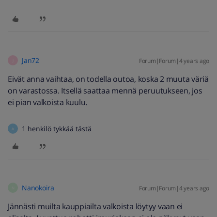
Jan72
Forum|Forum|4 years ago
J
Eivät anna vaihtaa, on todella outoa, koska 2 muuta väriä
on varastossa. Itsellä saattaa mennä peruutukseen, jos
ei pian valkoista kuulu.
1 henkilö tykkää tästä
A
Nanokoira
Forum|Forum|4 years ago
N
Jännästi muilta kauppiailta valkoista löytyy vaan ei