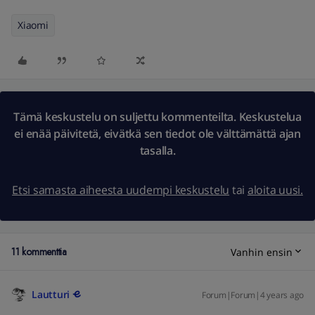
Xiaomi
Tämä keskustelu on suljettu kommenteilta. Keskustelua
ei enää päivitetä, eivätkä sen tiedot ole välttämättä ajan
tasalla.
Etsi samasta aiheesta uudempi keskustelu
tai
aloita uusi.
11 kommenttia
Vanhin ensin
Lautturi
Forum|Forum|4 years ago