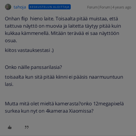
tahoja
Forum|Forum|4 years ago
KESKUSTELUN ALOITTAJA
Onhan flip hieno laite. Toisaalta pitää muistaa, että
taittuva näyttö on muovia ja laitetta täytyy pitää kuin
kukkaa kämmenellä. Mitään terävää ei saa näyttöön
osua.
kiitos vastauksestasi .)
Onko näille panssarilasia?
toisaalta kun sitä pitää kiinni ei pääsis naarmuuntuun
lasi.
Mutta mitä olet mieltä kamerasta?onko 12megapixelä
surkea kun nyt on 4kameraa Xiaomissa?