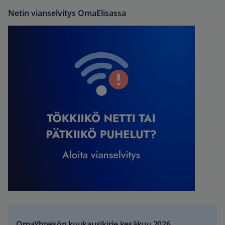
Netin vianselvitys OmaElisassa
OmaYhteisön kuukausikirje kesäkuu 2026