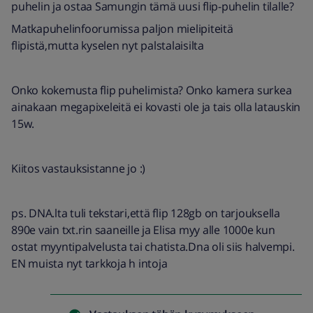
puhelin ja ostaa Samungin tämä uusi flip-puhelin tilalle?
Matkapuhelinfoorumissa paljon mielipiteitä
flipistä,mutta kyselen nyt palstalaisilta
Onko kokemusta flip puhelimista? Onko kamera surkea
ainakaan megapixeleitä ei kovasti ole ja tais olla latauskin
15w.
Kiitos vastauksistanne jo :)
ps. DNA.lta tuli tekstari,että flip 128gb on tarjouksella
890e vain txt.rin saaneille ja Elisa myy alle 1000e kun
ostat myyntipalvelusta tai chatista.Dna oli siis halvempi.
EN muista nyt tarkkoja h intoja