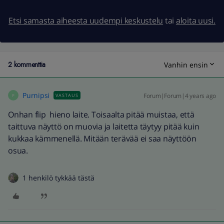
Etsi samasta aiheesta uudempi keskustelu
tai
aloita uusi.
2 kommenttia
Vanhin ensin
Purnipsi
Forum|Forum|4 years ago
VASTAUS
P
Onhan flip hieno laite. Toisaalta pitää muistaa, että
taittuva näyttö on muovia ja laitetta täytyy pitää kuin
kukkaa kämmenellä. Mitään terävää ei saa näyttöön
osua.
1 henkilö tykkää tästä