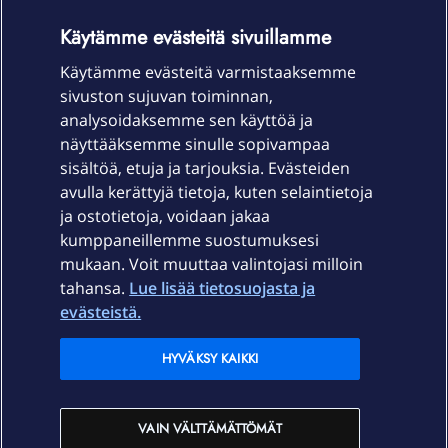
OmaYhteisö-käyttöehdot
Accessibility statement
Käytämme evästeitä sivuillamme
Käytämme evästeitä varmistaaksemme
sivuston sujuvan toiminnan,
Laitteet & liittymät
analysoidaksemme sen käyttöä ja
näyttääksemme sinulle sopivampaa
sisältöä, etuja ja tarjouksia. Evästeiden
Palvelut
avulla kerättyjä tietoja, kuten selaintietoja
ja ostotietoja, voidaan jakaa
Tuki
kumppaneillemme suostumuksesi
mukaan. Voit muuttaa valintojasi milloin
tahansa.
Lue lisää tietosuojasta ja
Ajankohtaista
evästeistä.
Elisa Oyj
HYVÄKSY KAIKKI
In English
VAIN VÄLTTÄMÄTTÖMÄT