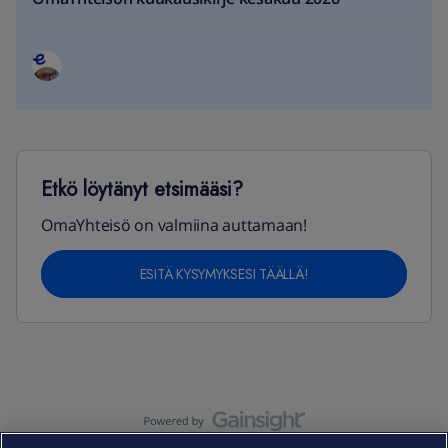
Etkö löytänyt etsimääsi?
OmaYhteisö on valmiina auttamaan!
ESITÄ KYSYMYKSESI TÄÄLLÄ!