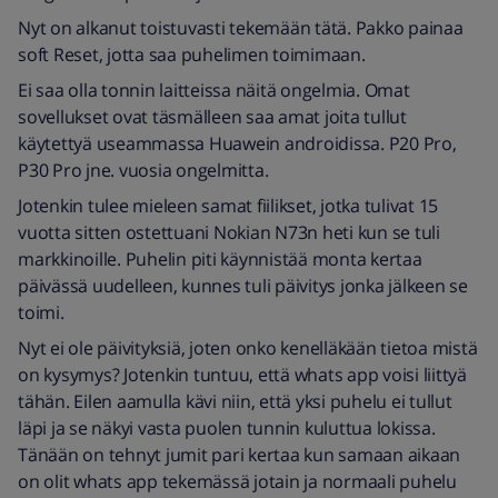
Nyt on alkanut toistuvasti tekemään tätä. Pakko painaa
soft Reset, jotta saa puhelimen toimimaan.
Ei saa olla tonnin laitteissa näitä ongelmia. Omat
sovellukset ovat täsmälleen saa amat joita tullut
käytettyä useammassa Huawein androidissa. P20 Pro,
P30 Pro jne. vuosia ongelmitta.
Jotenkin tulee mieleen samat fiilikset, jotka tulivat 15
vuotta sitten ostettuani Nokian N73n heti kun se tuli
markkinoille. Puhelin piti käynnistää monta kertaa
päivässä uudelleen, kunnes tuli päivitys jonka jälkeen se
toimi.
Nyt ei ole päivityksiä, joten onko kenelläkään tietoa mistä
on kysymys? Jotenkin tuntuu, että whats app voisi liittyä
tähän. Eilen aamulla kävi niin, että yksi puhelu ei tullut
läpi ja se näkyi vasta puolen tunnin kuluttua lokissa.
Tänään on tehnyt jumit pari kertaa kun samaan aikaan
on olit whats app tekemässä jotain ja normaali puhelu