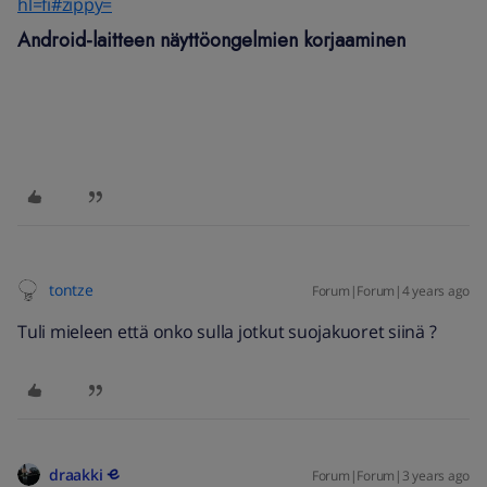
hl=fi#zippy=
Android-laitteen näyttöongelmien korjaaminen
tontze
Forum|Forum|4 years ago
Tuli mieleen että onko sulla jotkut suojakuoret siinä ?
draakki
Forum|Forum|3 years ago