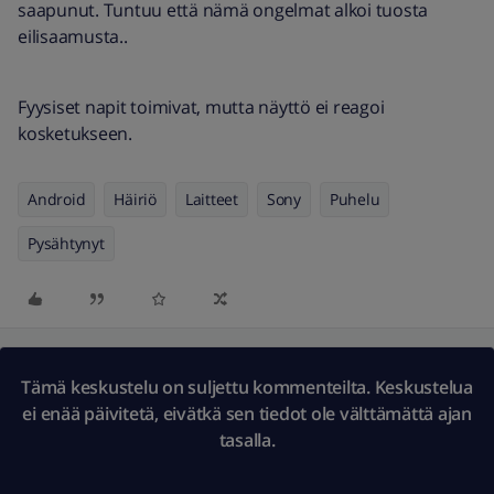
saapunut. Tuntuu että nämä ongelmat alkoi tuosta
eilisaamusta..
Fyysiset napit toimivat, mutta näyttö ei reagoi
kosketukseen.
Android
Häiriö
Laitteet
Sony
Puhelu
Pysähtynyt
Tämä keskustelu on suljettu kommenteilta. Keskustelua
ei enää päivitetä, eivätkä sen tiedot ole välttämättä ajan
tasalla.