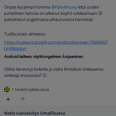
Onpas kurjempi homma
@Pahvihousu
että uuden
puhelimen kanssa on alkanut käyttö sakkaamaan 😕
pahoittelut ongelmasta aiheutuvasta harmista!
Tuolla jotain aiheesta:
https://support.google.com/android/answer/7666942?
hl=fi#zippy=
Android-laitteen näyttöongelmien korjaaminen
Olitko kerennyt kokeilla jo näitä Kimblezin linkkaamia
vinkkejä ensiavuksi? 🙂
1 henkilö tykkää tästä
Netin vianselvitys OmaElisassa