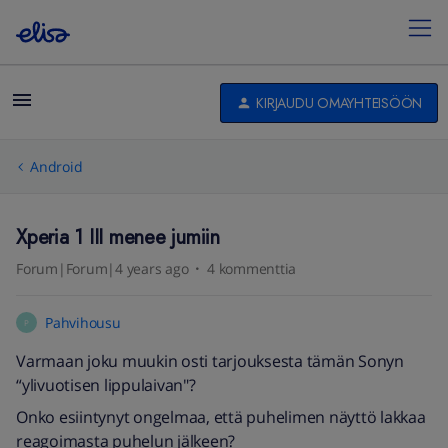
KIRJAUDU OMAYHTEISÖÖN
Android
Xperia 1 III menee jumiin
Forum|Forum|4 years ago
4 kommenttia
Pahvihousu
P
Varmaan joku muukin osti tarjouksesta tämän Sonyn
“ylivuotisen lippulaivan"?
Onko esiintynyt ongelmaa, että puhelimen näyttö lakkaa
reagoimasta puhelun jälkeen?