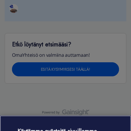
Etkö löytänyt etsimääsi?
OmaYhteisö on valmiina auttamaan!
ESITÄ KYSYMYKSESI TÄÄLLÄ!
OmaYhteisö-käyttöehdot
Accessibility statement