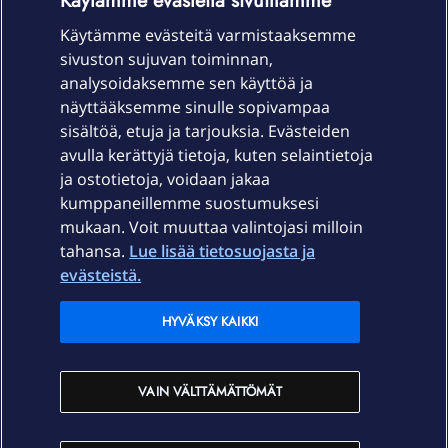
Käytämme evästeitä sivuillamme
Käytämme evästeitä varmistaaksemme
sivuston sujuvan toiminnan,
Laitteet & liittymät
analysoidaksemme sen käyttöä ja
näyttääksemme sinulle sopivampaa
sisältöä, etuja ja tarjouksia. Evästeiden
Palvelut
avulla kerättyjä tietoja, kuten selaintietoja
ja ostotietoja, voidaan jakaa
Tuki
kumppaneillemme suostumuksesi
mukaan. Voit muuttaa valintojasi milloin
tahansa.
Lue lisää tietosuojasta ja
Ajankohtaista
evästeistä.
Elisa Oyj
HYVÄKSY KAIKKI
In English
VAIN VÄLTTÄMÄTTÖMÄT
På Svenska