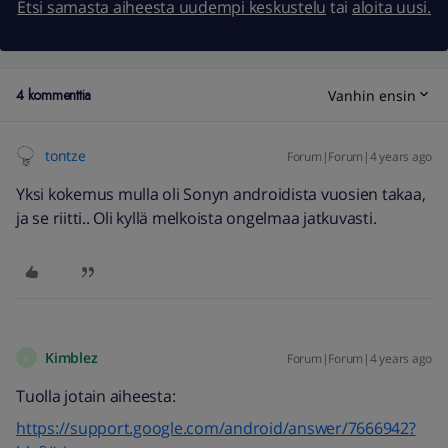
Etsi samasta aiheesta uudempi keskustelu
tai
aloita uusi.
4 kommenttia
Vanhin ensin
tontze
Forum|Forum|4 years ago
Yksi kokemus mulla oli Sonyn androidista vuosien takaa,
ja se riitti.. Oli kyllä melkoista ongelmaa jatkuvasti.
Kimblez
Forum|Forum|4 years ago
K
Tuolla jotain aiheesta:
https://support.google.com/android/answer/7666942?