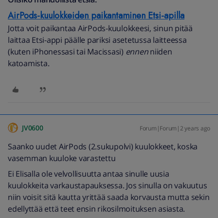
AirPods-kuulokkeiden paikantaminen Etsi-apilla
Jotta voit paikantaa AirPods-kuulokkeesi, sinun pitää
laittaa Etsi-appi päälle pariksi asetetussa laitteessa
(kuten iPhonessasi tai Macissasi)
ennen
niiden
katoamista.
JV0600
Forum|Forum|2 years ago
Saanko uudet AirPods (2.sukupolvi) kuulokkeet, koska
vasemman kuuloke varastettu
Ei Elisalla ole velvollisuutta antaa sinulle uusia
kuulokkeita varkaustapauksessa. Jos sinulla on vakuutus
niin voisit sitä kautta yrittää saada korvausta mutta sekin
edellyttää että teet ensin rikosilmoituksen asiasta.