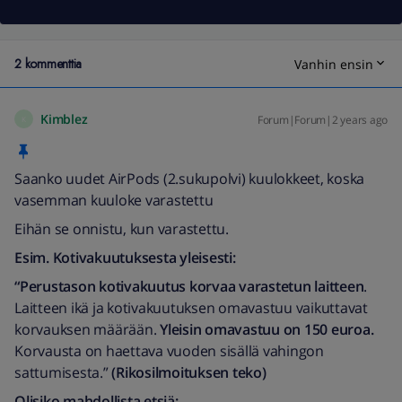
2 kommenttia
Vanhin ensin
Kimblez
Forum|Forum|2 years ago
K
Saanko uudet AirPods (2.sukupolvi) kuulokkeet, koska
vasemman kuuloke varastettu
Eihän se onnistu, kun varastettu.
Esim. Kotivakuutuksesta yleisesti:
“Perustason kotivakuutus korvaa varastetun laitteen
.
Laitteen ikä ja kotivakuutuksen omavastuu vaikuttavat
korvauksen määrään.
Yleisin omavastuu on 150 euroa.
Korvausta on haettava vuoden sisällä vahingon
sattumisesta.”
(Rikosilmoituksen teko)
Olisiko mahdollista etsiä: