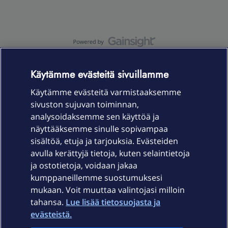
OmaYhteisö-käyttöehdot
Accessibility statement
Käytämme evästeitä sivuillamme
Käytämme evästeitä varmistaaksemme
sivuston sujuvan toiminnan,
Laitteet & liittymät
analysoidaksemme sen käyttöä ja
näyttääksemme sinulle sopivampaa
sisältöä, etuja ja tarjouksia. Evästeiden
Palvelut
avulla kerättyjä tietoja, kuten selaintietoja
ja ostotietoja, voidaan jakaa
Tuki
kumppaneillemme suostumuksesi
mukaan. Voit muuttaa valintojasi milloin
tahansa.
Lue lisää tietosuojasta ja
Ajankohtaista
evästeistä.