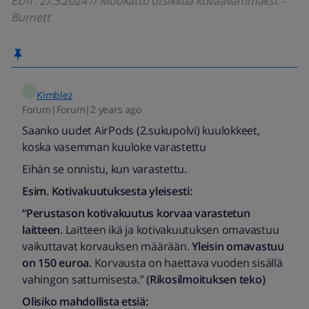
EDIT: 27.5.2024 // Muokattu otsikkoa kuvaavammaksi. -
Burnett
K
Kimblez
Forum|Forum|2 years ago
Saanko uudet AirPods (2.sukupolvi) kuulokkeet,
koska vasemman kuuloke varastettu
Eihän se onnistu, kun varastettu.
Esim. Kotivakuutuksesta yleisesti:
“Perustason kotivakuutus korvaa varastetun
laitteen
. Laitteen ikä ja kotivakuutuksen omavastuu
vaikuttavat korvauksen määrään.
Yleisin omavastuu
on 150 euroa.
Korvausta on haettava vuoden sisällä
vahingon sattumisesta.”
(Rikosilmoituksen teko)
Olisiko mahdollista etsiä: