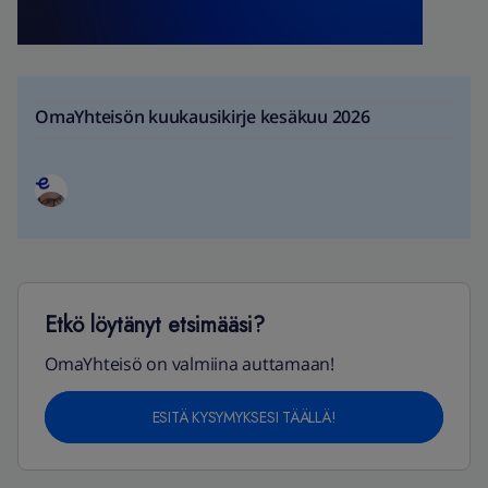
OmaYhteisön kuukausikirje kesäkuu 2026
Etkö löytänyt etsimääsi?
OmaYhteisö on valmiina auttamaan!
ESITÄ KYSYMYKSESI TÄÄLLÄ!