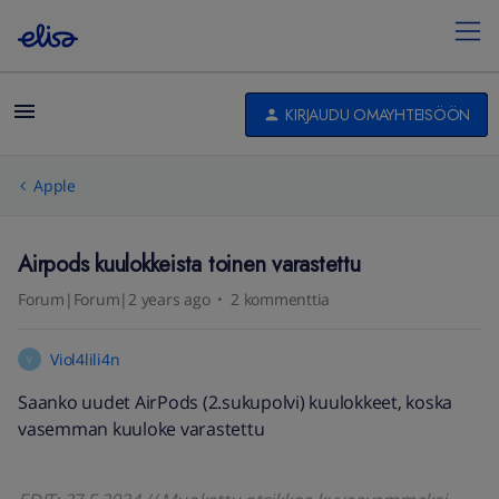
KIRJAUDU OMAYHTEISÖÖN
Apple
Airpods kuulokkeista toinen varastettu
Forum|Forum|2 years ago
2 kommenttia
Viol4lili4n
V
Saanko uudet AirPods (2.sukupolvi) kuulokkeet, koska
vasemman kuuloke varastettu