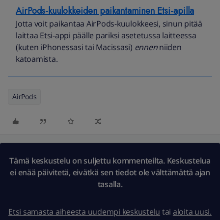
AirPods-kuulokkeiden paikantaminen Etsi-apilla
Jotta voit paikantaa AirPods-kuulokkeesi, sinun pitää
laittaa Etsi-appi päälle pariksi asetetussa laitteessa
(kuten iPhonessasi tai Macissasi)
ennen
niiden
katoamista.
AirPods
Tämä keskustelu on suljettu kommenteilta. Keskustelua
ei enää päivitetä, eivätkä sen tiedot ole välttämättä ajan
tasalla.
Etsi samasta aiheesta uudempi keskustelu
tai
aloita uusi.