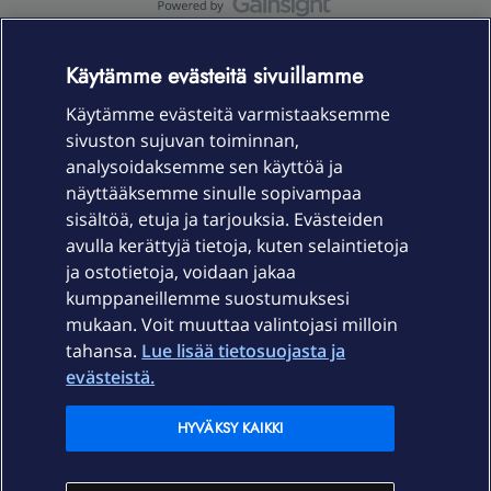
OmaYhteisö-käyttöehdot
Accessibility statement
Käytämme evästeitä sivuillamme
Käytämme evästeitä varmistaaksemme
sivuston sujuvan toiminnan,
Laitteet & liittymät
analysoidaksemme sen käyttöä ja
näyttääksemme sinulle sopivampaa
sisältöä, etuja ja tarjouksia. Evästeiden
Palvelut
avulla kerättyjä tietoja, kuten selaintietoja
ja ostotietoja, voidaan jakaa
Tuki
kumppaneillemme suostumuksesi
mukaan. Voit muuttaa valintojasi milloin
tahansa.
Lue lisää tietosuojasta ja
Ajankohtaista
evästeistä.
Elisa Oyj
HYVÄKSY KAIKKI
In English