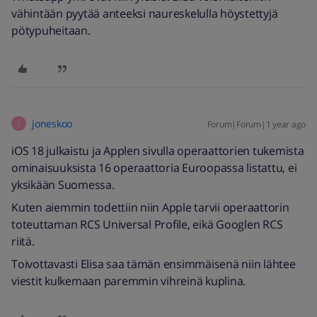
vähintään pyytää anteeksi naureskelulla höystettyjä
pötypuheitaan.
joneskoo
Forum|Forum|1 year ago
J
iOS 18 julkaistu ja Applen sivulla operaattorien tukemista
ominaisuuksista 16 operaattoria Euroopassa listattu, ei
yksikään Suomessa.
Kuten aiemmin todettiin niin Apple tarvii operaattorin
toteuttaman RCS Universal Profile, eikä Googlen RCS
riitä.
Toivottavasti Elisa saa tämän ensimmäisenä niin lähtee
viestit kulkemaan paremmin vihreinä kuplina.