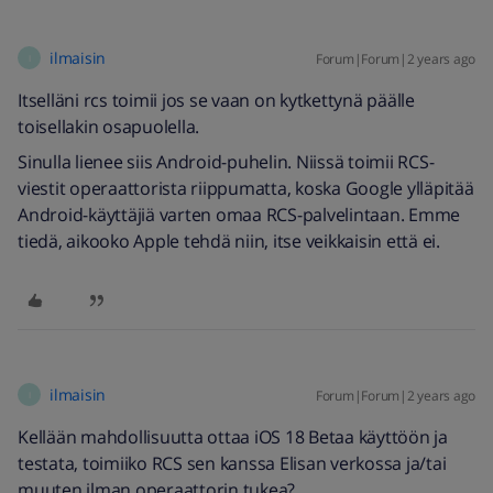
ilmaisin
Forum|Forum|2 years ago
I
Itselläni rcs toimii jos se vaan on kytkettynä päälle
toisellakin osapuolella.
Sinulla lienee siis Android-puhelin. Niissä toimii RCS-
viestit operaattorista riippumatta, koska Google ylläpitää
Android-käyttäjiä varten omaa RCS-palvelintaan. Emme
tiedä, aikooko Apple tehdä niin, itse veikkaisin että ei.
ilmaisin
Forum|Forum|2 years ago
I
Kellään mahdollisuutta ottaa iOS 18 Betaa käyttöön ja
testata, toimiiko RCS sen kanssa Elisan verkossa ja/tai
muuten ilman operaattorin tukea?