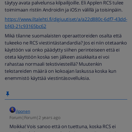
täytyy avata palvelunsa kilpailijoille. Eli Applen RCS tulee
toimimaan ristiin Androidin ja iOS:n välillä ja toisinpäin.
https://www.iltalehti.fi/digiuutiset/a/a22d880c-6df7-43dd-
bf43-21c93165bc62
Mikä tilanne suomalaisten operaattoreiden osalta että
tukeeko ne RCS viestintästandardia? Jos ei niin otetaanko
käyttöön vai onko päädytty siihen perinteiseen että ei
oteta käyttöön koska sen jälkeen asiakkaita ei voi
rahastaa normaali tekstiviesteillä? Muutenkin
tekstareiden määrä on kokoajan laskussa koska kun
enemmistö käyttää viestintäsovelluksia.
ilponen
Forum|Forum|2 years ago
Moikka! Vois sanoo että on tuettuna, koska RCS ei