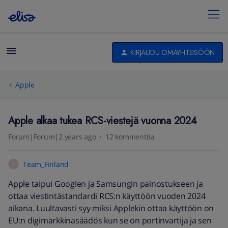
KIRJAUDU OMAYHTEISÖÖN
Apple
Apple alkaa tukea RCS-viestejä vuonna 2024
Forum|Forum|2 years ago
12 kommenttia
Team_Finland
T
Apple taipui Googlen ja Samsungin painostukseen ja
ottaa viestintästandardi RCS:n käyttöön vuoden 2024
aikana. Luultavasti syy miksi Applekin ottaa käyttöön on
EU:n digimarkkinasäädös kun se on portinvartija ja sen