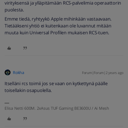
virityksensä ja ylläpitämään RCS-palvelimia operaattorin
puolesta.
Emme tiedä, ryhtyykö Apple mihinkään vastaavaan.
Tietääkseni yhtiö ei kuitenkaan ole luvannut mitään
muuta kuin Universal Profilen mukaisen RCS-tuen.
Rokha
Forum|Forum|2 years ago
Itselläni rcs toimii jos se vaan on kytkettynä päälle
toisellakin osapuolella.
Elisa Netti 600M. 2xAsus TUF Gaming BE3600U / Ai Mesh