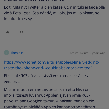
Edit: Mitä nyt Twitteriä olen katsellut, niin tuki ei taida olla
vielä Beta 1:ssä. Saa nähdä, milloin, jos milloinkaan, se
lopulta ilmestyy.
ilmaisin
Forum|Forum|2 years ago
I
https://www.zdnet.com/article/apple-is-finally-adding-
rcs-to-the-iphone-and-i-couldnt-be-more-excited/
Ei siis ole RCS:ää vielä tässä ensimmäisessä beta-
versiossa.
Mitään muuta emme siis tiedä, kuin että Elisa on
implisiittisesti luvannut Applen ajavan omia RCS-
palvelimiaan Googlen tavoin. Ainakaan minä en ole
törmännyt mihinkään Applen kannanottoon tämän