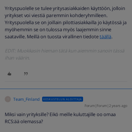
Yrityspuolelle se tulee yritysasiakkaiden käyttöön, jolloin
yritykset voi viestiä paremmin kohderyhmilleen.
Yrityspuolella se on joillain pilottiasiakkailla jo käytössä ja
myöhemmin se on tulossa myös laajemmin sinne
saataville. Meillä on tuosta virallinen tiedote
täällä
.
EDIT: Muokkasin hieman tätä kun aiemmin sanoin tässä
ihan väärin.
Team_Finland
KESKUSTELUN ALOITTAJA
T
Forum|Forum|2 years ago
Miksi vain yrityksille? Eikö meille kuluttajille oo omaa
RCS:ää olemassa?