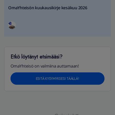
OmaYhteisön kuukausikirje kesäkuu 2026
Etkö löytänyt etsimääsi?
OmaYhteisö on valmiina auttamaan!
ESITÄ KYSYMYKSESI TÄÄLLÄ!