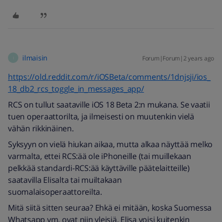
ilmaisin
Forum|Forum|2 years ago
I
https://old.reddit.com/r/iOSBeta/comments/1dnjsji/ios_
18_db2_rcs_toggle_in_messages_app/
RCS on tullut saataville iOS 18 Beta 2:n mukana. Se vaatii
tuen operaattorilta, ja ilmeisesti on muutenkin vielä
vähän rikkinäinen.
Syksyyn on vielä hiukan aikaa, mutta alkaa näyttää melko
varmalta, ettei RCS:ää ole iPhoneille (tai muillekaan
pelkkää standardi-RCS:ää käyttäville päätelaitteille)
saatavilla Elisalta tai muiltakaan
suomalaisoperaattoreilta.
Mitä siitä sitten seuraa? Ehkä ei mitään, koska Suomessa
Whatsapp ym. ovat niin yleisiä. Elisa voisi kuitenkin