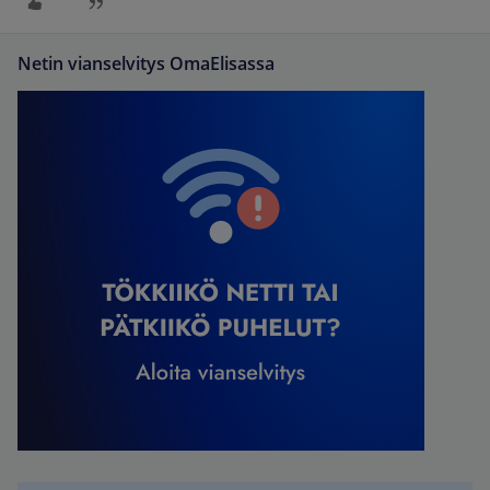
Netin vianselvitys OmaElisassa