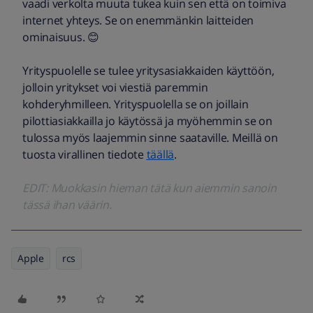
vaadi verkolta muuta tukea kuin sen että on toimiva
internet yhteys. Se on enemmänkin laitteiden
ominaisuus. 😊
Yrityspuolelle se tulee yritysasiakkaiden käyttöön,
jolloin yritykset voi viestiä paremmin
kohderyhmilleen. Yrityspuolella se on joillain
pilottiasiakkailla jo käytössä ja myöhemmin se on
tulossa myös laajemmin sinne saataville. Meillä on
tuosta virallinen tiedote
täällä
.
EDIT: Muokkasin hieman tätä kun aiemmin sanoin
tässä ihan väärin.
Apple
rcs