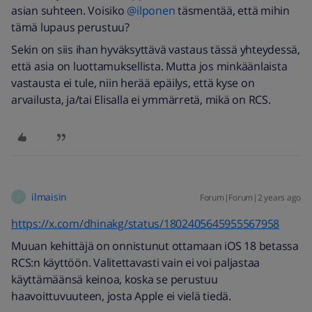
asian suhteen. Voisiko
@ilponen
täsmentää, että mihin
tämä lupaus perustuu?
Sekin on siis ihan hyväksyttävä vastaus tässä yhteydessä,
että asia on luottamuksellista. Mutta jos minkäänlaista
vastausta ei tule, niin herää epäilys, että kyse on
arvailusta, ja/tai Elisalla ei ymmärretä, mikä on RCS.
ilmaisin
Forum|Forum|2 years ago
I
https://x.com/dhinakg/status/1802405645955567958
Muuan kehittäjä on onnistunut ottamaan iOS 18 betassa
RCS:n käyttöön. Valitettavasti vain ei voi paljastaa
käyttämäänsä keinoa, koska se perustuu
haavoittuvuuteen, josta Apple ei vielä tiedä.