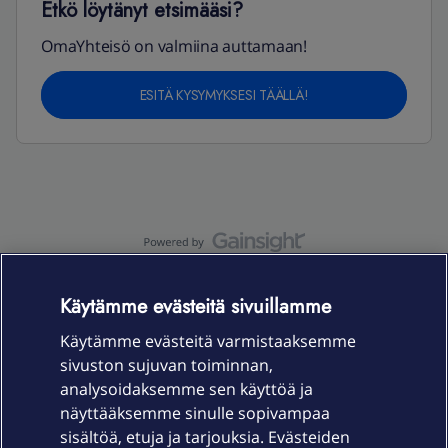
Etkö löytänyt etsimääsi?
OmaYhteisö on valmiina auttamaan!
ESITÄ KYSYMYKSESI TÄÄLLÄ!
OmaYhteisö-käyttöehdot
Accessibility statement
Käytämme evästeitä sivuillamme
Käytämme evästeitä varmistaaksemme
sivuston sujuvan toiminnan,
Laitteet & liittymät
analysoidaksemme sen käyttöä ja
näyttääksemme sinulle sopivampaa
sisältöä, etuja ja tarjouksia. Evästeiden
Palvelut