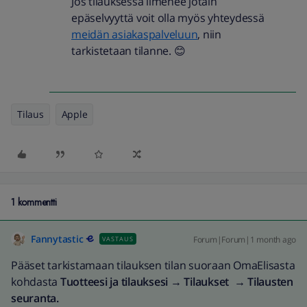
Jos tilauksessa ilmenee jotain
epäselvyyttä voit olla myös yhteydessä
meidän asiakaspalveluun
, niin
tarkistetaan tilanne. 😊
Tilaus
Apple
1 kommentti
Fannytastic
Forum|Forum|1 month ago
VASTAUS
Pääset tarkistamaan tilauksen tilan suoraan OmaElisasta
kohdasta
Tuotteesi ja tilauksesi → Tilaukset → Tilausten
seuranta.