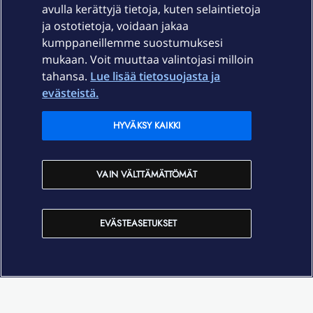
avulla kerättyjä tietoja, kuten selaintietoja
ja ostotietoja, voidaan jakaa
Tuki
kumppaneillemme suostumuksesi
mukaan. Voit muuttaa valintojasi milloin
tahansa.
Lue lisää tietosuojasta ja
Ajankohtaista
evästeistä.
Elisa Oyj
HYVÄKSY KAIKKI
In English
VAIN VÄLTTÄMÄTTÖMÄT
På Svenska
EVÄSTEASETUKSET
Sopimusehdot
Tietosuoja
Saavutettavuus
Evästeasetukset
Tekijänoikeudet © 2026 Elisa Oyj.