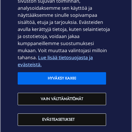
sivuston sujuvan toiminnan,
Laitteet & liittymät
analysoidaksemme sen käyttöä ja
näyttääksemme sinulle sopivampaa
sisältöä, etuja ja tarjouksia. Evästeiden
Palvelut
avulla kerättyjä tietoja, kuten selaintietoja
ja ostotietoja, voidaan jakaa
Tuki
kumppaneillemme suostumuksesi
mukaan. Voit muuttaa valintojasi milloin
tahansa.
Lue lisää tietosuojasta ja
Ajankohtaista
evästeistä.
Elisa Oyj
HYVÄKSY KAIKKI
In English
VAIN VÄLTTÄMÄTTÖMÄT
På Svenska
EVÄSTEASETUKSET
Sopimusehdot
Tietosuoja
Saavutettavuus
Evästeasetukset