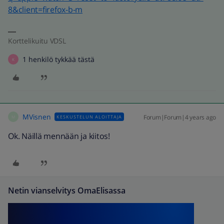
8&client=firefox-b-m
Korttelikuitu VDSL
1 henkilö tykkää tästä
K
MVisnen
Forum|Forum|4 years ago
KESKUSTELUN ALOITTAJA
M
Ok. Näillä mennään ja kiitos!
Netin vianselvitys OmaElisassa