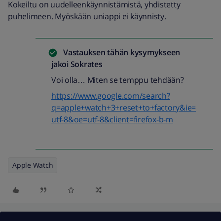
Kokeiltu on uudelleenkäynnistämistä, yhdistetty
puhelimeen. Myöskään uniappi ei käynnisty.
Vastauksen tähän kysymykseen
jakoi
Sokrates
Voi olla… Miten se temppu tehdään?
https://www.google.com/search?
q=apple+watch+3+reset+to+factory&ie=
utf-8&oe=utf-8&client=firefox-b-m
Apple Watch