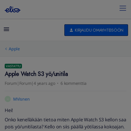
KIRJAUDU OMAYHTEISÖÖN
Apple
VASTATTU
Apple Watch S3 yö/unitila
Forum|Forum|4 years ago
6 kommenttia
MVisnen
M
Hei!
Onko kenelläkään tietoa miten Apple Watch S3 kellon saa
pois yö/unitilasta? Kello on siis päällä yötilassa kokoajan.