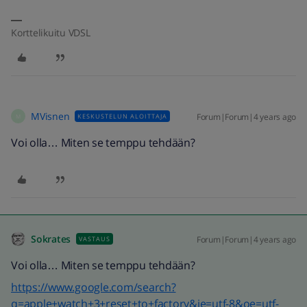
Korttelikuitu VDSL
MVisnen
Forum|Forum|4 years ago
KESKUSTELUN ALOITTAJA
M
Voi olla… Miten se temppu tehdään?
Sokrates
Forum|Forum|4 years ago
VASTAUS
Voi olla… Miten se temppu tehdään?
https://www.google.com/search?
q=apple+watch+3+reset+to+factory&ie=utf-8&oe=utf-