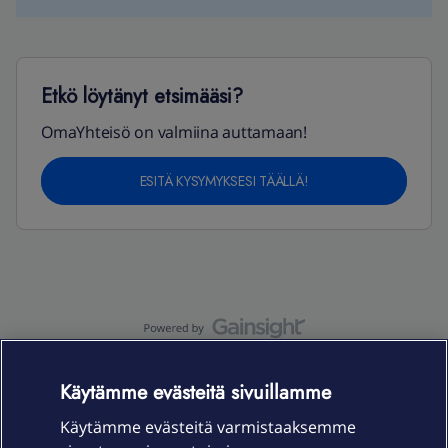
Etkö löytänyt etsimääsi?
OmaYhteisö on valmiina auttamaan!
ESITÄ KYSYMYKSESI TÄÄLLÄ!
OmaYhteisö-käyttöehdot
Accessibility statement
Käytämme evästeitä sivuillamme
Käytämme evästeitä varmistaaksemme