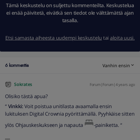
Tämä keskustelu on suljettu kommenteilta. Keskustelua
ei enää päivitetä, eivätkä sen tiedot ole välttämättä ajan
tasalla.
Etsi samasta aiheesta uudempi keskustelu
tai
aloita uusi.
6 kommenttia
Vanhin ensin
Sokrates
Forum|Forum|4 years ago
Olisiko tästä apua?
“
Vinkki:
Voit poistua unitilasta avaamalla ensin
lukituksen Digital Crownia pyörittämällä. Pyyhkäise sitten
ylös Ohjauskeskukseen ja napauta
-painiketta. “