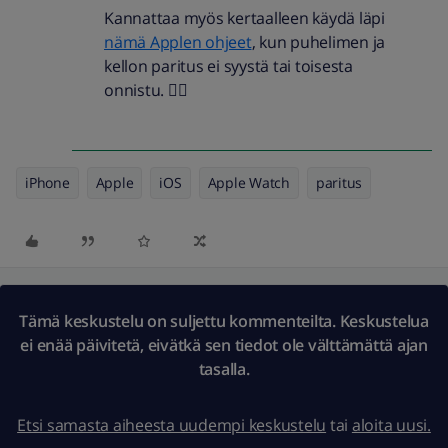
Kannattaa myös kertaalleen käydä läpi
nämä Applen ohjeet
, kun puhelimen ja
kellon paritus ei syystä tai toisesta
onnistu. 👍🏼
iPhone
Apple
iOS
Apple Watch
paritus
Tämä keskustelu on suljettu kommenteilta. Keskustelua
ei enää päivitetä, eivätkä sen tiedot ole välttämättä ajan
tasalla.
Etsi samasta aiheesta uudempi keskustelu
tai
aloita uusi.