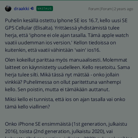
draakki
Forum|Forum|2 years ago
VASTAUS
Puhelin kesällä ostettu Iphone SE ios 16.7, kello uusi SE
GPS Cellular (Elisalta). Yrittäessä yhdistämistä tulee
herja, että 'iphone ei ole ajan tasalla. Tämä apple watch
vaatii uudemman ios version.' Kellon tiedoissa on
kuitenkin, että vaatii vähintään 'vain' ios16.
Olen kokeillut parittaa myös manuaalisesti. Molemmat
laitteet on käynnistetty uudelleen. Kello resetoitu. Sama
herja tulee silti. Mikä tässä nyt mättää - onko jollain
vinkkiä? Puhelimessa on ollut paritettuna vanhempi
kello. Sen poistin, mutta ei tämäkään auttanut.
Miksi kello ei tunnista, että ios on ajan tasalla vai onko
tämä kello viallinen?
Onko iPhone SE ensimmäistä (1st generation, julkaistu
2016), toista (2nd generation, julkaistu 2020), vai