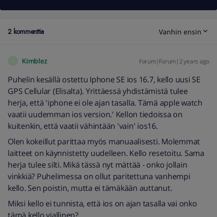
2 kommenttia
Vanhin ensin
Kimblez
Forum|Forum|2 years ago
K
Puhelin kesällä ostettu Iphone SE ios 16.7, kello uusi SE
GPS Cellular (Elisalta). Yrittäessä yhdistämistä tulee
herja, että 'iphone ei ole ajan tasalla. Tämä apple watch
vaatii uudemman ios version.' Kellon tiedoissa on
kuitenkin, että vaatii vähintään 'vain' ios16.
Olen kokeillut parittaa myös manuaalisesti. Molemmat
laitteet on käynnistetty uudelleen. Kello resetoitu. Sama
herja tulee silti. Mikä tässä nyt mättää - onko jollain
vinkkiä? Puhelimessa on ollut paritettuna vanhempi
kello. Sen poistin, mutta ei tämäkään auttanut.
Miksi kello ei tunnista, että ios on ajan tasalla vai onko
tämä kello viallinen?