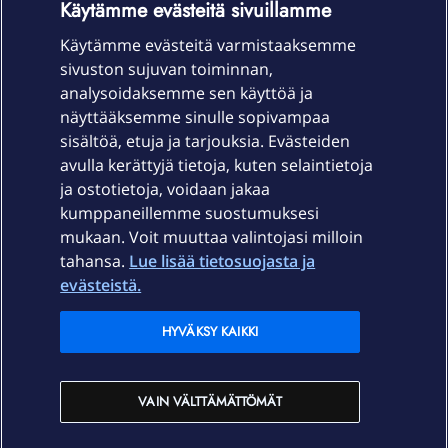
Käytämme evästeitä sivuillamme
Käytämme evästeitä varmistaaksemme
sivuston sujuvan toiminnan,
Laitteet & liittymät
analysoidaksemme sen käyttöä ja
näyttääksemme sinulle sopivampaa
sisältöä, etuja ja tarjouksia. Evästeiden
Palvelut
avulla kerättyjä tietoja, kuten selaintietoja
ja ostotietoja, voidaan jakaa
Tuki
kumppaneillemme suostumuksesi
mukaan. Voit muuttaa valintojasi milloin
tahansa.
Lue lisää tietosuojasta ja
Ajankohtaista
evästeistä.
Elisa Oyj
HYVÄKSY KAIKKI
In English
VAIN VÄLTTÄMÄTTÖMÄT
På Svenska