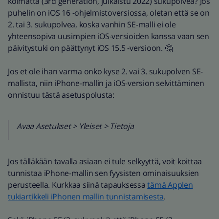
kolmatta (3rd generation, julkaistu 2022) sukupolvea? Jos
puhelin on iOS 16 -ohjelmistoversiossa, oletan että se on
2. tai 3. sukupolvea, koska vanhin SE-malli ei ole
yhteensopiva uusimpien iOS-versioiden kanssa vaan sen
päivitystuki on päättynyt iOS 15.5 -versioon. 🤔
Jos et ole ihan varma onko kyse 2. vai 3. sukupolven SE-
mallista, niin iPhone-mallin ja iOS-version selvittäminen
onnistuu tästä asetuspolusta:
Avaa Asetukset > Yleiset > Tietoja
Jos tälläkään tavalla asiaan ei tule selkyyttä, voit koittaa
tunnistaa iPhone-mallin sen fyysisten ominaisuuksien
perusteella. Kurkkaa siinä tapauksessa
tämä Applen
tukiartikkeli iPhonen mallin tunnistamisesta
.