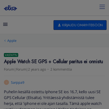
KIRJAUDU OMAYHTEISÖÖN
Apple
VASTATTU
Apple Watch SE GPS + Cellular paritus ei onnistu
Forum|Forum|2 years ago
2 kommenttia
Sarppa9
S
Puhelin kesällä ostettu Iphone SE ios 16.7, kello uusi SE
GPS Cellular (Elisalta). Yrittäessä yhdistämistä tulee
herja, että 'iphone ei ole ajan tasalla. Tämä apple watch