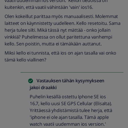
vaatii uudemman ios version.' Kellon tiedoissa on
kuitenkin, että vaatii vähintään 'vain' ios16.
Olen kokeillut parittaa myös manuaalisesti. Molemmat
laitteet on käynnistetty uudelleen. Kello resetoitu. Sama
herja tulee silti. Mikä tässä nyt mättää - onko jollain
vinkkiä? Puhelimessa on ollut paritettuna vanhempi
kello. Sen poistin, mutta ei tämäkään auttanut.
Miksi kello ei tunnista, että ios on ajan tasalla vai onko
tämä kello viallinen?
Vastauksen tähän kysymykseen
jakoi
draakki
Puhelin kesällä ostettu Iphone SE ios
16.7, kello uusi SE GPS Cellular (Elisalta).
Yrittäessä yhdistämistä tulee herja, että
'iphone ei ole ajan tasalla. Tämä apple
watch vaatii uudemman ios version.'