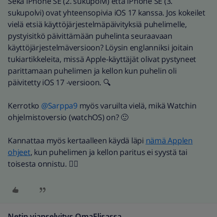
Sekä iPhone SE (2. sukupolvi) että iPhone SE (3.
sukupolvi) ovat yhteensopivia iOS 17 kanssa. Jos kokeilet
vielä etsiä käyttöjärjestelmäpäivityksiä puhelimelle,
pystyisitkö päivittämään puhelinta seuraavaan
käyttöjärjestelmäversioon? Löysin englanniksi joitain
tukiartikkeleita, missä Apple-käyttäjät olivat pystyneet
parittamaan puhelimen ja kellon kun puhelin oli
päivitetty iOS 17 -versioon. 🔍
Kerrotko
@Sarppa9
myös varuilta vielä, mikä Watchin
ohjelmistoversio (watchOS) on? 🙂
Kannattaa myös kertaalleen käydä läpi
nämä Applen
ohjeet
, kun puhelimen ja kellon paritus ei syystä tai
toisesta onnistu. 👍🏼
Netin vianselvitys OmaElisassa