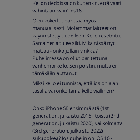
Kellon tiedoissa on kuitenkin, että vaatii
vähintään 'vain' ios16.
Olen kokeillut parittaa myös
manuaalisesti. Molemmat laitteet on
käynnistetty uudelleen. Kello resetoitu.
Sama herja tulee silti. Mikä tässä nyt
mättää - onko jollain vinkkiä?
Puhelimessa on ollut paritettuna
vanhempi kello. Sen poistin, mutta ei
tämäkään auttanut.
Miksi kello ei tunnista, että ios on ajan
tasalla vai onko tämä kello viallinen?
Onko iPhone SE ensimmäistä (1st
generation, julkaistu 2016), toista (2nd
generation, julkaistu 2020), vai kolmatta
(3rd generation, julkaistu 2022)
sukupolvea? Jos puhelin on iOS 16 -