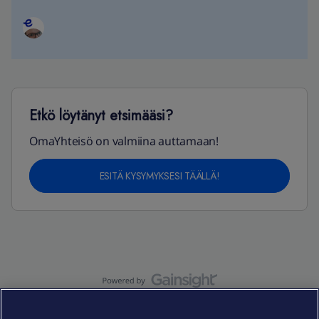
Etkö löytänyt etsimääsi?
OmaYhteisö on valmiina auttamaan!
ESITÄ KYSYMYKSESI TÄÄLLÄ!
OmaYhteisö-käyttöehdot
Accessibility statement