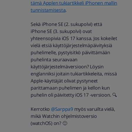
tämä Applen tukiartikkeli iPhonen mallin
tunnistamisesta
.
Sekä iPhone SE (2. sukupolvi) että
iPhone SE (3. sukupolvi) ovat
yhteensopivia iOS 17 kanssa. Jos kokeilet
vielä etsiä käyttöjärjestelmäpäivityksiä
puhelimelle, pystyisitkö päivittämään
puhelinta seuraavaan
käyttöjärjestelmäversioon? Löysin
englanniksi joitain tukiartikkeleita, missä
Apple-käyttäjät olivat pystyneet
parittamaan puhelimen ja kellon kun
puhelin oli päivitetty iOS 17 -versioon. 🔍
Kerrotko
@Sarppa9
myös varuilta vielä,
mikä Watchin ohjelmistoversio
(watchOS) on? 🙂