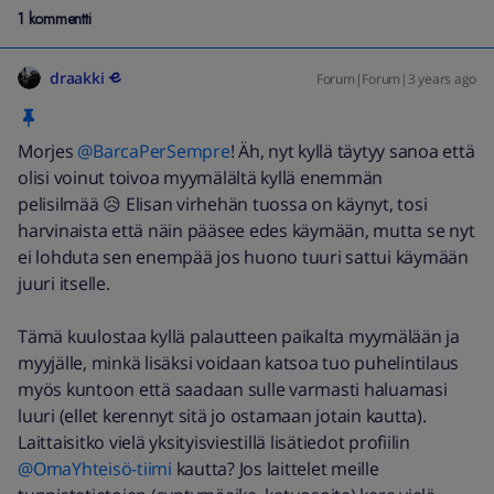
1 kommentti
draakki
Forum|Forum|3 years ago
Morjes
@BarcaPerSempre
! Äh, nyt kyllä täytyy sanoa että
olisi voinut toivoa myymälältä kyllä enemmän
pelisilmää 😥 Elisan virhehän tuossa on käynyt, tosi
harvinaista että näin pääsee edes käymään, mutta se nyt
ei lohduta sen enempää jos huono tuuri sattui käymään
juuri itselle.
Tämä kuulostaa kyllä palautteen paikalta myymälään ja
myyjälle, minkä lisäksi voidaan katsoa tuo puhelintilaus
myös kuntoon että saadaan sulle varmasti haluamasi
luuri (ellet kerennyt sitä jo ostamaan jotain kautta).
Laittaisitko vielä yksityisviestillä lisätiedot profiilin
@OmaYhteisö-tiimi
kautta? Jos laittelet meille