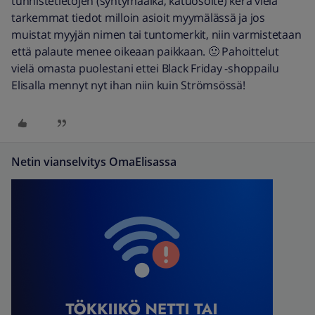
tunnistetietojen (syntymäaika, katuosoite) kera vielä
tarkemmat tiedot milloin asioit myymälässä ja jos
muistat myyjän nimen tai tuntomerkit, niin varmistetaan
että palaute menee oikeaan paikkaan. 🙂 Pahoittelut
vielä omasta puolestani ettei Black Friday -shoppailu
Elisalla mennyt nyt ihan niin kuin Strömsössä!
Netin vianselvitys OmaElisassa