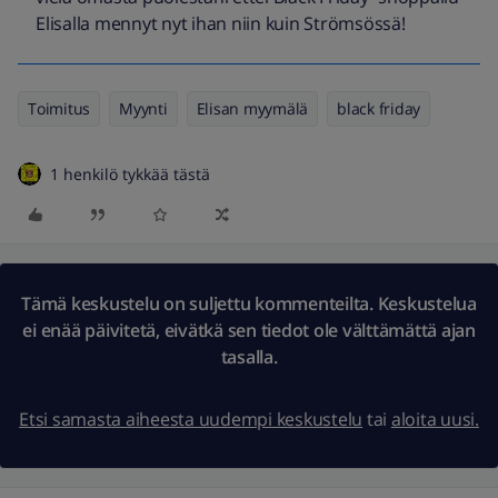
Elisalla mennyt nyt ihan niin kuin Strömsössä!
Toimitus
Myynti
Elisan myymälä
black friday
1 henkilö tykkää tästä
Tämä keskustelu on suljettu kommenteilta. Keskustelua
ei enää päivitetä, eivätkä sen tiedot ole välttämättä ajan
tasalla.
Etsi samasta aiheesta uudempi keskustelu
tai
aloita uusi.