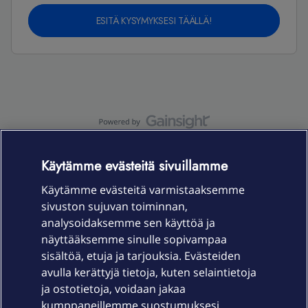
ESITÄ KYSYMYKSESI TÄÄLLÄ!
OmaYhteisö-käyttöehdot
Accessibility statement
Käytämme evästeitä sivuillamme
Käytämme evästeitä varmistaaksemme
sivuston sujuvan toiminnan,
Laitteet & liittymät
analysoidaksemme sen käyttöä ja
näyttääksemme sinulle sopivampaa
sisältöä, etuja ja tarjouksia. Evästeiden
Palvelut
avulla kerättyjä tietoja, kuten selaintietoja
ja ostotietoja, voidaan jakaa
Tuki
kumppaneillemme suostumuksesi