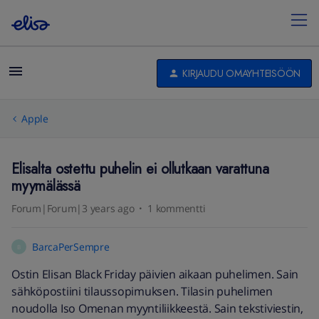
KIRJAUDU OMAYHTEISÖÖN
Apple
Elisalta ostettu puhelin ei ollutkaan varattuna
myymälässä
Forum|Forum|3 years ago
1 kommentti
BarcaPerSempre
B
Ostin Elisan Black Friday päivien aikaan puhelimen. Sain
sähköpostiini tilaussopimuksen. Tilasin puhelimen
noudolla Iso Omenan myyntiliikkeestä. Sain tekstiviestin,