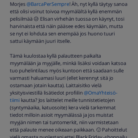
Morjes
@BarcaPerSempre
! Äh, nyt kyllä täytyy sanoa
että olisi voinut toivoa myymälältä kyllä enemmän
pelisilmää 😥 Elisan virhehän tuossa on käynyt, tosi
harvinaista että näin pääsee edes käymään, mutta
se nyt ei lohduta sen enempää jos huono tuuri
sattui käymään juuri itselle.
Tämä kuulostaa kyllä palautteen paikalta
myymälään ja myyjälle, minkä lisäksi voidaan katsoa
tuo puhelintilaus myös kuntoon että saadaan sulle
varmasti haluamasi luuri (ellet kerennyt sitä jo
ostamaan jotain kautta). Laittaisitko vielä
yksityisviestillä lisätiedot profiilin
@OmaYhteisö-
tiimi
kautta? Jos laittelet meille tunnistetietojen
(syntymäaika, katuosoite) kera vielä tarkemmat
tiedot milloin asioit myymälässä ja jos muistat
myyjän nimen tai tuntomerkit, niin varmistetaan
että palaute menee oikeaan paikkaan. 🙂 Pahoittelut
vielä omasta puolestani ettei Black Friday -shoppailu