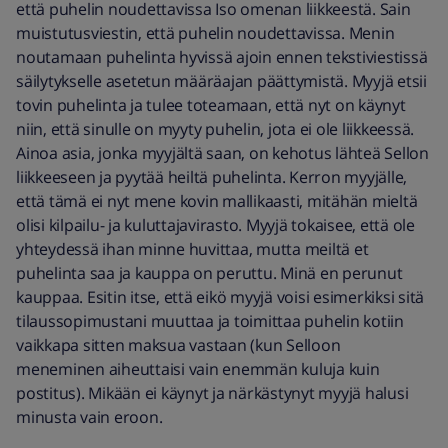
että puhelin noudettavissa Iso omenan liikkeestä. Sain
muistutusviestin, että puhelin noudettavissa. Menin
noutamaan puhelinta hyvissä ajoin ennen tekstiviestissä
säilytykselle asetetun määräajan päättymistä. Myyjä etsii
tovin puhelinta ja tulee toteamaan, että nyt on käynyt
niin, että sinulle on myyty puhelin, jota ei ole liikkeessä.
Ainoa asia, jonka myyjältä saan, on kehotus lähteä Sellon
liikkeeseen ja pyytää heiltä puhelinta. Kerron myyjälle,
että tämä ei nyt mene kovin mallikaasti, mitähän mieltä
olisi kilpailu- ja kuluttajavirasto. Myyjä tokaisee, että ole
yhteydessä ihan minne huvittaa, mutta meiltä et
puhelinta saa ja kauppa on peruttu. Minä en perunut
kauppaa. Esitin itse, että eikö myyjä voisi esimerkiksi sitä
tilaussopimustani muuttaa ja toimittaa puhelin kotiin
vaikkapa sitten maksua vastaan (kun Selloon
meneminen aiheuttaisi vain enemmän kuluja kuin
postitus). Mikään ei käynyt ja närkästynyt myyjä halusi
minusta vain eroon.