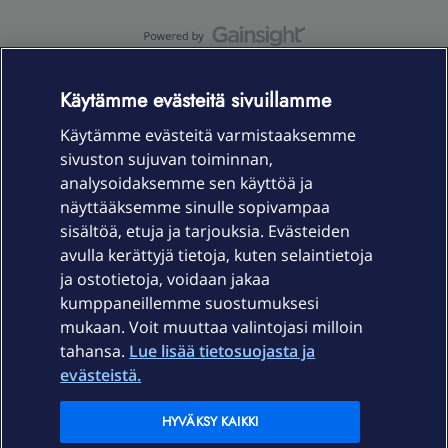
OmaYhteisö-käyttöehdot
Accessibility statement
Käytämme evästeitä sivuillamme
Käytämme evästeitä varmistaaksemme
sivuston sujuvan toiminnan,
Laitteet & liittymät
analysoidaksemme sen käyttöä ja
näyttääksemme sinulle sopivampaa
sisältöä, etuja ja tarjouksia. Evästeiden
Palvelut
avulla kerättyjä tietoja, kuten selaintietoja
ja ostotietoja, voidaan jakaa
Tuki
kumppaneillemme suostumuksesi
mukaan. Voit muuttaa valintojasi milloin
tahansa.
Lue lisää tietosuojasta ja
Ajankohtaista
evästeistä.
Elisa Oyj
HYVÄKSY KAIKKI