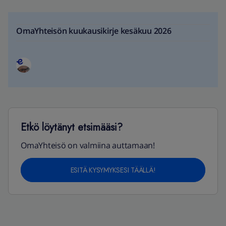
OmaYhteisön kuukausikirje kesäkuu 2026
Etkö löytänyt etsimääsi?
OmaYhteisö on valmiina auttamaan!
ESITÄ KYSYMYKSESI TÄÄLLÄ!