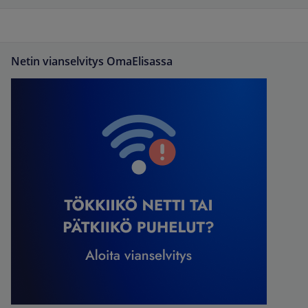
Netin vianselvitys OmaElisassa