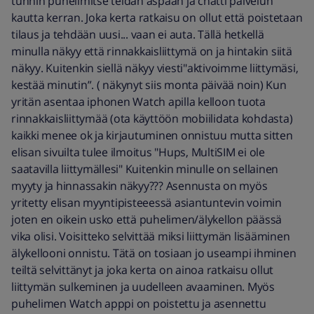
tunnin puhelimitse teidän aspaan ja chatti palvelun
kautta kerran. Joka kerta ratkaisu on ollut että poistetaan
tilaus ja tehdään uusi... vaan ei auta. Tällä hetkellä
minulla näkyy että rinnakkaisliittymä on ja hintakin siitä
näkyy. Kuitenkin siellä näkyy viesti"aktivoimme liittymäsi,
kestää minutin”. ( näkynyt siis monta päivää noin) Kun
yritän asentaa iphonen Watch apilla kelloon tuota
rinnakkaisliittymää (ota käyttöön mobiilidata kohdasta)
kaikki menee ok ja kirjautuminen onnistuu mutta sitten
elisan sivuilta tulee ilmoitus "Hups, MultiSIM ei ole
saatavilla liittymällesi" Kuitenkin minulle on sellainen
myyty ja hinnassakin näkyy??? Asennusta on myös
yritetty elisan myyntipisteeessä asiantuntevin voimin
joten en oikein usko että puhelimen/älykellon päässä
vika olisi. Voisitteko selvittää miksi liittymän lisääminen
älykellooni onnistu. Tätä on tosiaan jo useampi ihminen
teiltä selvittänyt ja joka kerta on ainoa ratkaisu ollut
liittymän sulkeminen ja uudelleen avaaminen. Myös
puhelimen Watch apppi on poistettu ja asennettu