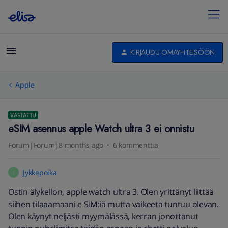
KIRJAUDU OMAYHTEISÖÖN
Apple
VASTATTU
eSIM asennus apple Watch ultra 3 ei onnistu
Forum|Forum|8 months ago
6 kommenttia
Jykkepoika
J
Ostin älykellon, apple watch ultra 3. Olen yrittänyt liittää
siihen tilaaamaani e SIM:iä mutta vaikeeta tuntuu olevan.
Olen käynyt neljästi myymälässä, kerran jonottanut