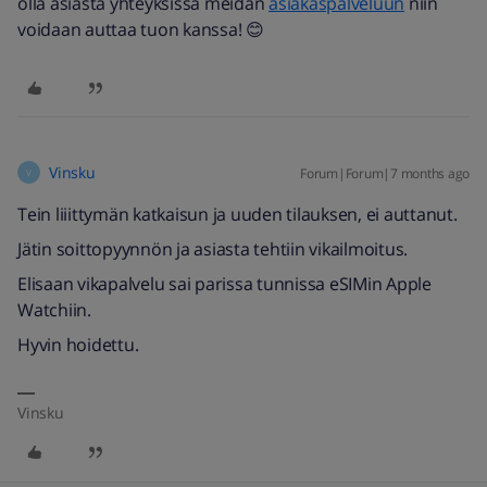
olla asiasta yhteyksissä meidän
asiakaspalveluun
niin
voidaan auttaa tuon kanssa! 😊
Vinsku
Forum|Forum|7 months ago
V
Tein liiittymän katkaisun ja uuden tilauksen, ei auttanut.
Jätin soittopyynnön ja asiasta tehtiin vikailmoitus.
Elisaan vikapalvelu sai parissa tunnissa eSIMin Apple
Watchiin.
Hyvin hoidettu.
Vinsku