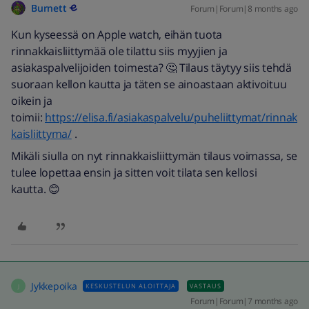
Burnett
Forum|Forum|8 months ago
Kun kyseessä on Apple watch, eihän tuota
rinnakkaisliittymää ole tilattu siis myyjien ja
asiakaspalvelijoiden toimesta? 🤔 Tilaus täytyy siis tehdä
suoraan kellon kautta ja täten se ainoastaan aktivoituu
oikein ja
toimii:
https://elisa.fi/asiakaspalvelu/puheliittymat/rinnak
kaisliittyma/
.
Mikäli siulla on nyt rinnakkaisliittymän tilaus voimassa, se
tulee lopettaa ensin ja sitten voit tilata sen kellosi
kautta. 😊
Jykkepoika
KESKUSTELUN ALOITTAJA
VASTAUS
J
Forum|Forum|7 months ago