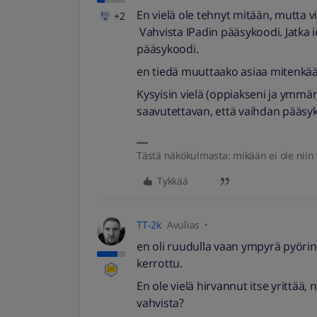
En vielä ole tehnyt mitään, mutta 
+2
Vahvista IPadin pääsykoodi. Jatka 
pääsykoodi.
en tiedä muuttaako asiaa mitenkää
Kysyisin vielä (oppiakseni ja ymmärtä
saavutettavan, että vaihdan pääsy
Tästä näkökulmasta: mikään ei ole niin v
Tykkää
TT-2k
Avulias
en oli ruudulla vaan ympyrä pyörin
kerrottu.
En ole vielä hirvannut itse yrittää,
vahvista?