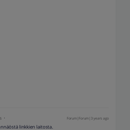
s
Forum|Forum|3 years ago
nnäöstä linkkien laitosta.