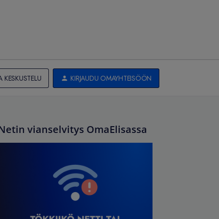
A KESKUSTELU
KIRJAUDU OMAYHTEISÖÖN
Netin vianselvitys OmaElisassa