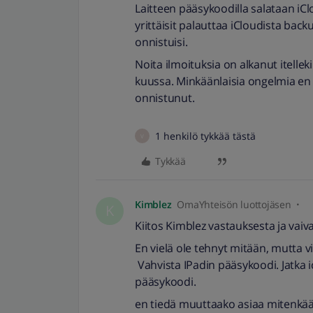
Laitteen pääsykoodilla salataan iCl
yrittäisit palauttaa iCloudista back
onnistuisi.
Noita ilmoituksia on alkanut itelle
kuussa. Minkäänlaisia ongelmia en 
onnistunut.
1 henkilö tykkää tästä
V
Tykkää
Kimblez
OmaYhteisön luottojäsen
K
Kiitos Kimblez vastauksesta ja vaiva
En vielä ole tehnyt mitään, mutta 
Vahvista IPadin pääsykoodi. Jatka 
pääsykoodi.
en tiedä muuttaako asiaa mitenkää