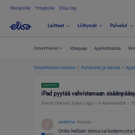
Yksityisille
Yrityksille
Elisa Oyj
Laitteet
Liittymät
Palvelut
OmaYhteisö
Ideapaja
Ajankohtaista
Vii
OmaYhteisön etusivu
Puhelimet ja laitteet
App
VASTATTU
iPad pyytää vahvistamaan sisäänpääs
Forum|Forum|3 years ago
6 kommenttia
5
vadelma
Avulias
V
Onko kellään tietoa tai kokemusta t