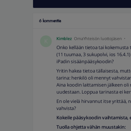
6 kommenttia
Kimblez
OmaYhteisön luottojäsen
K
Onko kellään tietoa tai kokemusta t
(11 tuumaa, 3 sukupolvi, ios 16.4.1
iPadin sisäänpääsykoodin?
Yritin hakea tietoa tällaisesta, mu
tarina: henkilö oli mennyt vahvistam
Aina koodin laittamisen jälkeen ol
uudestaan. Loppua tarinasta ei ker
En ole vielä hirvannut itse yrittää,
vahvista?
Kokeile pääsykoodin vaihtamista, 
Tuolla ohjetta vähän muustakin: