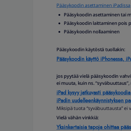
Pääsykoodin asettaminen iPadissa
Pääsykoodin asettaminen tai 
Pääsykoodin laittaminen pois p
Pääsykoodin nollaaminen
Pääsykoodin käytöstä tuollakin:
Pääsykoodin käyttö iPhonessa, iPa
jos pyytää vielä pääsykoodin vahvi
ei muuta, kuin ns. “syväbuuttaus”
iPad kysyy jatkuvasti pääsykood
iPadin uudelleenkäynnistyksen p
Miksipä tuota “syväbuuttausta” ei 
Vielä vähän vinkkiä:
Yksinkertaisia ​​tapoja ohittaa pä