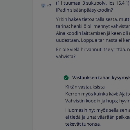
(11 tuumaa, 3 sukupolvi, ios 16.4.1
+2
iPadin sisäänpääsykoodin?
Yritin hakea tietoa tällaisesta, mu
tarina: henkilö oli mennyt vahvistam
Aina koodin laittamisen jälkeen ol
uudestaan. Loppua tarinasta ei ker
En ole vielä hirvannut itse yrittää,
vahvista?
Vastauksen tähän kysymyk
Kiitän vastauksista!
Kerron myös kuinka kävi: Ajatt
Vahvistin koodin ja hups; hyvi
Huomasin nyt myös sellaisen a
ei tiedä ja uhat väärään paikk
tekevät tuhonsa.