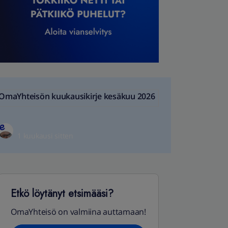
OmaYhteisön kuukausikirje kesäkuu 2026
1 kuukausi sitten
Etkö löytänyt etsimääsi?
OmaYhteisö on valmiina auttamaan!