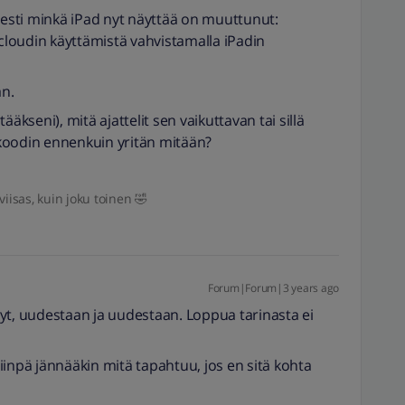
viesti minkä iPad nyt näyttää on muuttunut:
icloudin käyttämistä vahvistamalla iPadin
n.
äkseni), mitä ajattelit sen vaikuttavan tai sillä
koodin ennenkuin yritän mitään?
iisas, kuin joku toinen 🤣
Forum|Forum|3 years ago
yt, uudestaan ja uudestaan. Loppua tarinasta ei
 niinpä jännääkin mitä tapahtuu, jos en sitä kohta