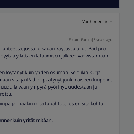
Vanhin ensin
Forum|Forum|3 years ago
ilanteesta, jossa jo kauan käytössä ollut iPad pro
) pyytää yllättäen lataamisen jälkeen vahvistamaan
tten löytänyt kuin yhden osuman. Se olikin kurja
aan sitä ja iPad oli päätynyt jonkinlaiseen luuppiin.
i ruudulla vaan ympyrä pyörinyt, uudestaan ja
rottu.
 niinpä jännääkin mitä tapahtuu, jos en sitä kohta
ennenkuin yrität mitään.