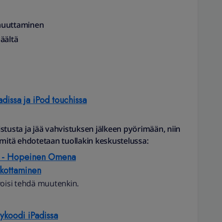
muuttaminen
äältä
dissa ja iPod touchissa
stusta ja jää vahvistuksen jälkeen pyörimään, niin
, mitä ehdotetaan
tuollakin keskustelussa:
ia - Hopeinen Omena
akottaminen
voisi tehdä muutenkin.
äsykoodi iPadissa