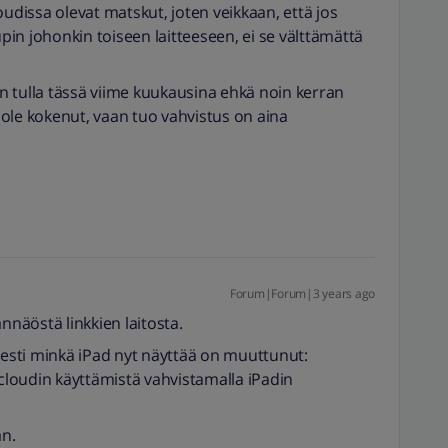
oudissa olevat matskut, joten veikkaan, että jos
upin johonkin toiseen laitteeseen, ei se välttämättä
kin tulla tässä viime kuukausina ehkä noin kerran
ole kokenut, vaan tuo vahvistus on aina
Forum|Forum|3 years ago
nnäöstä linkkien laitosta.
viesti minkä iPad nyt näyttää on muuttunut:
icloudin käyttämistä vahvistamalla iPadin
n.