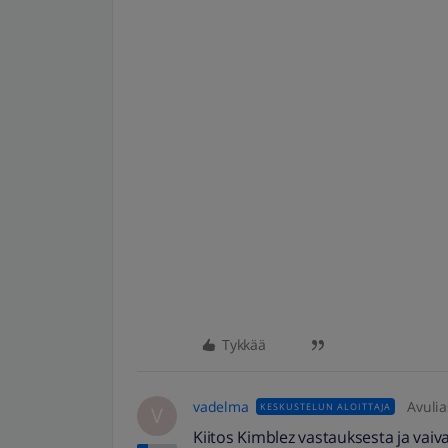
Tykkää
vadelma
Avulia
KESKUSTELUN ALOITTAJA
V
Kiitos Kimblez vastauksesta ja vaiva