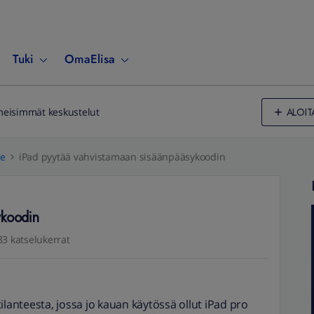
Tuki
OmaElisa
ALOIT
meisimmät keskustelut
le
iPad pyytää vahvistamaan sisäänpääsykoodin
ykoodin
83 katselukerrat
ilanteesta, jossa jo kauan käytössä ollut iPad pro