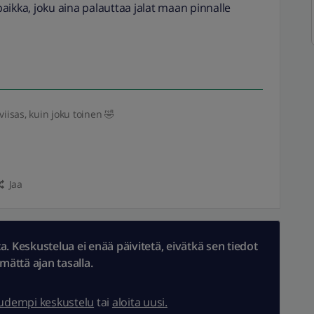
aikka, joku aina palauttaa jalat maan pinnalle
iisas, kuin joku toinen 🤣
Jaa
 Keskustelua ei enää päivitetä, eivätkä sen tiedot
ämättä ajan tasalla.
uudempi keskustelu
tai
aloita uusi.