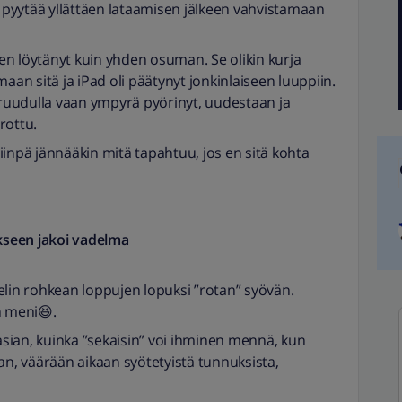
) pyytää yllättäen lataamisen jälkeen vahvistamaan
tten löytänyt kuin yhden osuman. Se olikin kurja
aan sitä ja iPad oli päätynyt jonkinlaiseen luuppiin.
i ruudulla vaan ympyrä pyörinyt, uudestaan ja
rottu.
 niinpä jännääkin mitä tapahtuu, jos en sitä kohta
seen jakoi
vadelma
elin rohkean loppujen lopuksi ”rotan” syövän.
n meni😆.
sian, kuinka ”sekaisin” voi ihminen mennä, kun
aan, väärään aikaan syötetyistä tunnuksista,