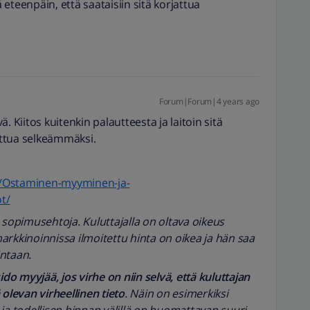
ä eteenpäin, että saataisiin sitä korjattua
Forum|Forum|4 years ago
. Kiitos kuitenkin palautteesta ja laitoin sitä
jattua selkeämmäksi.
ta/Ostaminen-myyminen-ja-
t/
sopimusehtoja. Kuluttajalla on oltava oikeus
markkinoinnissa ilmoitettu hinta on oikea ja hän saa
ntaan.
sido myyjää, jos virhe on niin selvä, että kuluttajan
olevan virheellinen tieto
. Näin on esimerkiksi