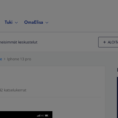
Tuki
OmaElisa
ALOIT
meisimmät keskustelut
le
Iphone 13 pro
42 katselukerrat