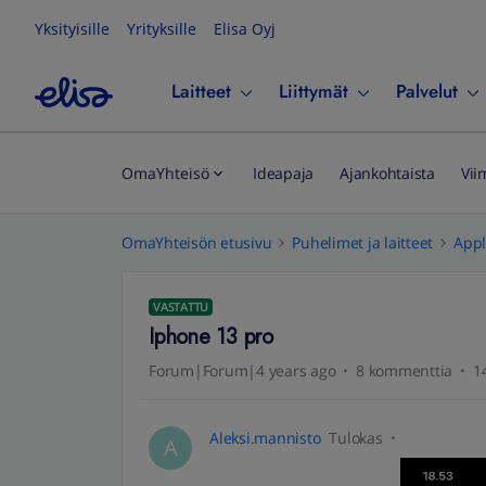
Yksityisille
Yrityksille
Elisa Oyj
Laitteet
Liittymät
Palvelut
OmaYhteisö
Ideapaja
Ajankohtaista
Vii
OmaYhteisön etusivu
Puhelimet ja laitteet
App
VASTATTU
Iphone 13 pro
Forum|Forum|4 years ago
8 kommenttia
1
Aleksi.mannisto
Tulokas
A