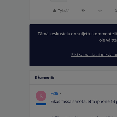
Tykkää
Tämä keskustelu on suljettu kommenteilta.
ole vältt
Etsi samasta aiheesta 
8 kommenttia
kv36
K
Eikös tässä sanota, että iphone 13