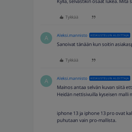
Kyllä, selvästikin osaat lukea. Mitä s
Tykkää
Aleksi.mannisto
KESKUSTELUN ALOITTAJA
A
Sanoivat tänään kun soitin asiakas
Tykkää
Aleksi.mannisto
KESKUSTELUN ALOITTAJA
A
Mainos antaa selvän kuvan siitä et
Heidän nettisivuilla kyseisen mall
iphone 13 ja iphone 13 pro ovat kak
puhutaan vain pro-mallista.