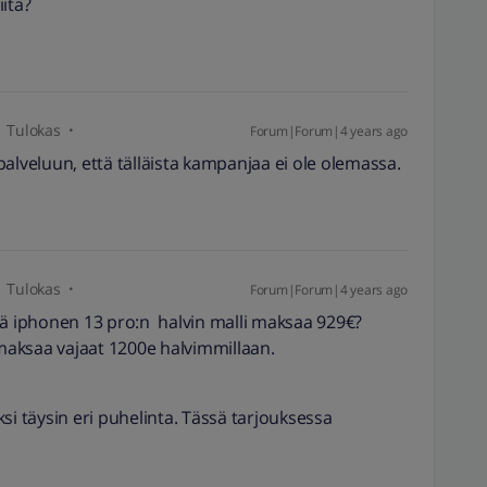
iitä?
Tulokas
Forum|Forum|4 years ago
palveluun, että tälläista kampanjaa ei ole olemassa.
Tulokas
Forum|Forum|4 years ago
tä iphonen 13 pro:n halvin malli maksaa 929€?
i maksaa vajaat 1200e halvimmillaan.
si täysin eri puhelinta. Tässä tarjouksessa