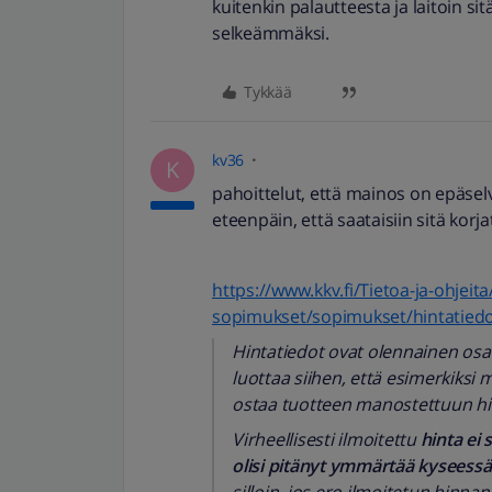
kuitenkin palautteesta ja laitoin sit
selkeämmäksi.
Tykkää
kv36
K
pahoittelut, että mainos on epäselvä
eteenpäin, että saataisiin sitä kor
https://www.kkv.fi/Tietoa-ja-ohjei
sopimukset/sopimukset/hintatiedo
Hintatiedot ovat olennainen osa 
luottaa siihen, että esimerkiksi 
ostaa tuotteen manostettuun hi
Virheellisesti ilmoitettu
hinta ei 
olisi pitänyt ymmärtää kyseessä 