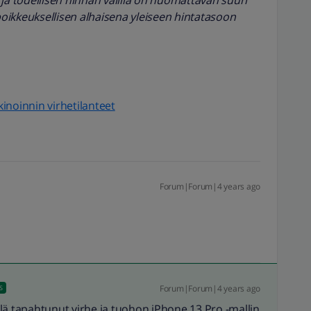
n ja todellisen hinnan välillä on huomattavan suuri
poikkeuksellisen alhaisena yleiseen hintatasoon
inoinnin virhetilanteet
Forum|Forum|4 years ago
Forum|Forum|4 years ago
S
lä tapahtunut virhe ja tuohon iPhone 13 Pro -mallin