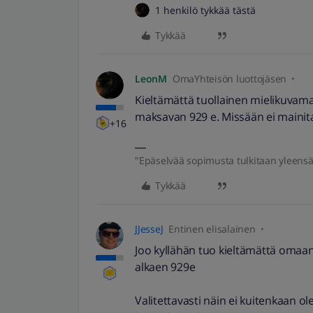
1 henkilö tykkää tästä
Tykkää
LeonM
OmaYhteisön luottojäsen
Kieltämättä tuollainen mielikuva
maksavan 929 e. Missään ei mainita s
+16
"Epäselvää sopimusta tulkitaan yleensä l
Tykkää
JJesseJ
Entinen elisalainen
Joo kyllähän tuo kieltämättä omaank
alkaen 929e
Valitettavasti näin ei kuitenkaan ol