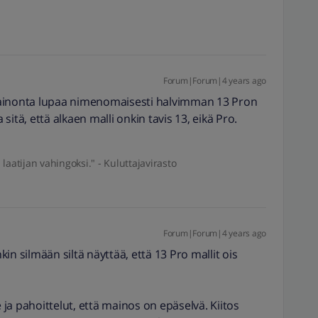
Forum|Forum|4 years ago
mainonta lupaa nimenomaisesti halvimman 13 Pron
itä, että alkaen malli onkin tavis 13, eikä Pro.
aatijan vahingoksi." - Kuluttajavirasto
Forum|Forum|4 years ago
in silmään siltä näyttää, että 13 Pro mallit ois
e ja pahoittelut, että mainos on epäselvä. Kiitos