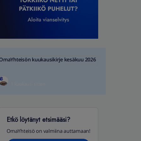
OmaYhteisön kuukausikirje kesäkuu 2026
1 kuukausi sitten
Etkö löytänyt etsimääsi?
OmaYhteisö on valmiina auttamaan!