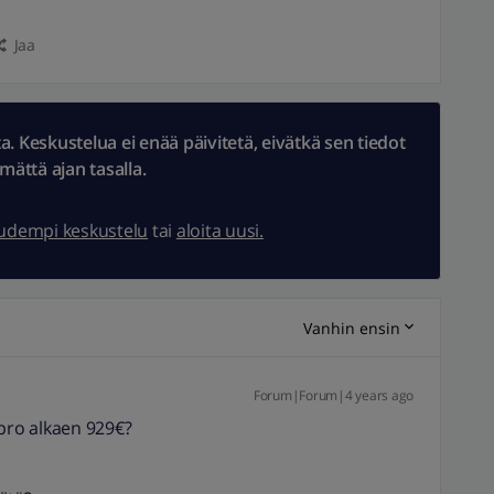
Jaa
 Keskustelua ei enää päivitetä, eivätkä sen tiedot
ämättä ajan tasalla.
uudempi keskustelu
tai
aloita uusi.
Vanhin ensin
Forum|Forum|4 years ago
 pro alkaen 929€?