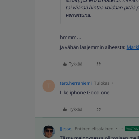
silloin, jos ero ilmoitetun hinna
tai väärää hintaa voidaan pitää 
verrattuna.
hmmm…
Ja vähän laajemmin aiheesta:
Markk
Tykkää
tero.herraniemi
Tulokas
T
Like iphone Good one
Tykkää
JJesseJ
Entinen elisalainen
VASTAU
Tässä mainoksessa oli tosiaan meil