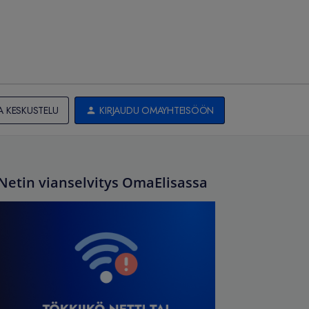
A KESKUSTELU
KIRJAUDU OMAYHTEISÖÖN
Netin vianselvitys OmaElisassa