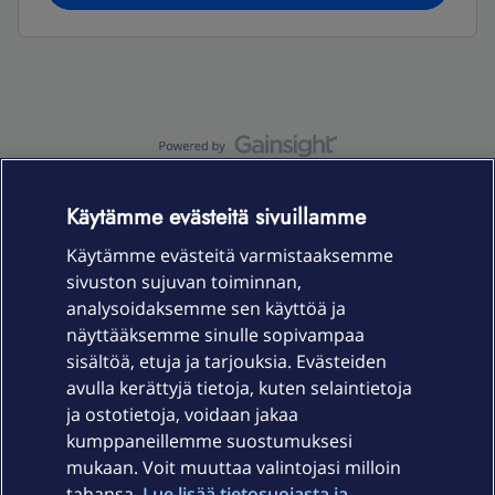
OmaYhteisö-käyttöehdot
Accessibility statement
Käytämme evästeitä sivuillamme
Käytämme evästeitä varmistaaksemme
sivuston sujuvan toiminnan,
Laitteet & liittymät
analysoidaksemme sen käyttöä ja
näyttääksemme sinulle sopivampaa
sisältöä, etuja ja tarjouksia. Evästeiden
Palvelut
avulla kerättyjä tietoja, kuten selaintietoja
ja ostotietoja, voidaan jakaa
Tuki
kumppaneillemme suostumuksesi
mukaan. Voit muuttaa valintojasi milloin
tahansa.
Lue lisää tietosuojasta ja