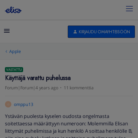
KIRJAUDU OMAYHTEISÖÖN
Apple
VASTATTU
Käyttäjä varattu puhelussa
Forum|Forum|4 years ago
11 kommenttia
omppu13
O
Ystävän puolesta kyselen oudosta ongelmasta
soitettaessa määrättyyn numeroon: Molemmilla Elisan
liittymät puhelimissa ja kun henkilö A soittaa henkilölle B,