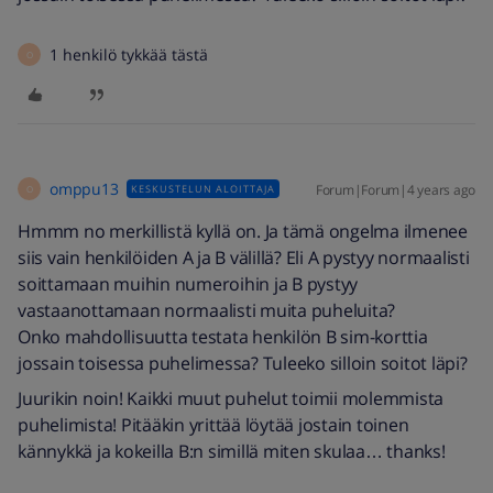
1 henkilö tykkää tästä
O
omppu13
Forum|Forum|4 years ago
KESKUSTELUN ALOITTAJA
O
Hmmm no merkillistä kyllä on. Ja tämä ongelma ilmenee
siis vain henkilöiden A ja B välillä? Eli A pystyy normaalisti
soittamaan muihin numeroihin ja B pystyy
vastaanottamaan normaalisti muita puheluita?
Onko mahdollisuutta testata henkilön B sim-korttia
jossain toisessa puhelimessa? Tuleeko silloin soitot läpi?
Juurikin noin! Kaikki muut puhelut toimii molemmista
puhelimista! Pitääkin yrittää löytää jostain toinen
kännykkä ja kokeilla B:n simillä miten skulaa… thanks!