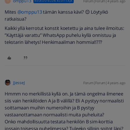
omppu13
Forum|Forum|4 years ago
KESKUSTELUN ALOITTAJA
O
Mites
@omppu13
tämän kanssa kävi? 😊 Löytyikö
ratkaisua?
Kaikki yllä kerrotut konstit koetettu ja aina tulee ilmoitus:
”Käyttäjä varattu” WhatsApp puhelu kyllä onnistuu ja
tekstarin lähetys! Henkimaailman hommia!!???
JJesseJ
Forum|Forum|4 years ago
Hmmm no merkillistä kyllä on. Ja tämä ongelma ilmenee
siis vain henkilöiden A ja B välillä? Eli A pystyy normaalisti
soittamaan muihin numeroihin ja B pystyy
vastaanottamaan normaalisti muita puheluita?
Onko mahdollisuutta testata henkilön B sim-korttia
jossain toisessa puhelimessa? Tuleeko silloin soitot läpi?