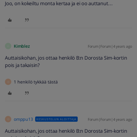
Joo, on kokeiltu monta kertaa ja ei oo auttanut…
Kimblez
Forum|Forum|4 years ago
K
Auttaisikohan, jos ottaa henkilö B:n Dorosta Sim-kortin
pois ja takaisin?
1 henkilö tykkää tästä
O
omppu13
Forum|Forum|4 years ago
KESKUSTELUN ALOITTAJA
O
Auttaisikohan, jos ottaa henkilö B:n Dorosta Sim-kortin