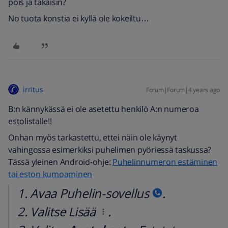
pois ja takaisin?
No tuota konstia ei kyllä ole kokeiltu…
irritus
Forum|Forum|4 years ago
B:n kännykässä ei ole asetettu henkilö A:n numeroa
estolistalle!!
Onhan myös tarkastettu, ettei näin ole käynyt
vahingossa esimerkiksi puhelimen pyöriessä taskussa?
Tässä yleinen Android-ohje:
Puhelinnumeron estäminen
tai eston kumoaminen
Avaa Puhelin-sovellus
.
Valitse Lisää
.