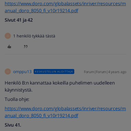
https://www.doro.com/globalassets/inriver/resources/m
anual_doro_8050_fi_v10r19214.pdf
Sivut 41 ja 42
1 henkilö tykkää tästä
O
omppu13
Forum|Forum|4 years ago
KESKUSTELUN ALOITTAJA
O
Henkilö B:n kannattaa kokeilla puhelimen uudelleen
käynnistystä.
Tuolla ohje:
https://www.doro.com/globalassets/inriver/resources/m
anual_doro_8050_fi_v10r19214.pdf
Sivu 41.