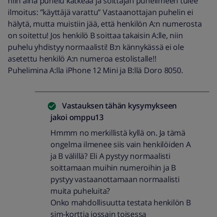
niin aina puhelu katkeaa ja soittajan puhelimeen tulee
ilmoitus: ”käyttäjä varattu” Vastaanottajan puhelin ei
hälytä, mutta muistiin jää, että henkilön A:n numerosta
on soitettu! Jos henkilö B soittaa takaisin A:lle, niin
puhelu yhdistyy normaalisti! B:n kännykässä ei ole
asetettu henkilö A:n numeroa estolistalle!!
Puhelimina A:lla iPhone 12 Mini ja B:llä Doro 8050.
Vastauksen tähän kysymykseen
jakoi
omppu13
Hmmm no merkillistä kyllä on. Ja tämä
ongelma ilmenee siis vain henkilöiden A
ja B välillä? Eli A pystyy normaalisti
soittamaan muihin numeroihin ja B
pystyy vastaanottamaan normaalisti
muita puheluita?
Onko mahdollisuutta testata henkilön B
sim-korttia jossain toisessa