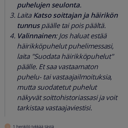
puhelujen seulonta
.
Laita
Katso soittajan ja häirikön
tunnus
päälle tai pois päältä.
Valinnainen
: Jos haluat estää
häirikköpuhelut puhelimessasi,
laita "Suodata häirikköpuhelut"
päälle. Et saa vastaamaton
puhelu- tai vastaajailmoituksia,
mutta suodatetut puhelut
näkyvät soittohistoriassasi ja voit
tarkistaa vastaajaviestisi.
1 henkilö tykkää tästä
O