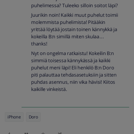
puhelimessa? Tuleeko silloin soitot läpi?
Juurikin noin! Kaikki muut puhelut toimii
molemmista puhelimista! Pitääkin
yrittää löytää jostain toinen kännykkä ja
kokeilla B:n simillä miten skulaa…
thanks!
Nyt on ongelma ratkaistu! Kokeilin B:n
simmiä toisessa kännykässä ja kaikki
puhelut meni läpi! Eli henkilö B:n Doro
piti palauttaa tehdasasetuksiin ja sitten
puhdas asennus, niin vika hävisi! Kiitos
kaikille vinkeistä.
iPhone
Doro