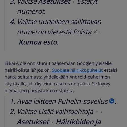
Valitse
Asetukset
Estetyt
numerot.
Valitse uudelleen sallittavan
numeron vierestä Poista
Kumoa esto
.
Ei kai A ole onnistunut pääsemään Googlen yleiselle
häirikkölistalle? Jos on,
Suodata häirikköpuhelut
estäisi
häntä soittamasta yhdellekään Android-puhelimen
käyttäjälle, jolla kyseinen asetus on päällä. Se löytyy
hieman eri paikasta kuin estolista.
Avaa laitteen Puhelin-sovellus
.
Valitse Lisää vaihtoehtoja
Asetukset
Häiriköiden ja