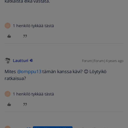
katkaista eikä vastata.
1 henkilö tykkää tästä
O
Lautturi
Forum|Forum|4 years ago
Mites
@omppu13
tämän kanssa kävi? 😊 Löytyikö
ratkaisua?
1 henkilö tykkää tästä
O