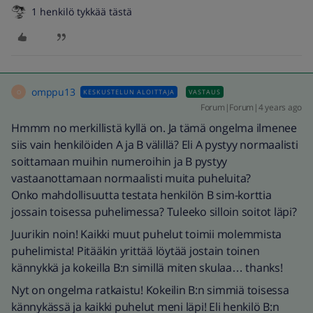
1 henkilö tykkää tästä
omppu13
KESKUSTELUN ALOITTAJA
VASTAUS
O
Forum|Forum|4 years ago
Hmmm no merkillistä kyllä on. Ja tämä ongelma ilmenee
siis vain henkilöiden A ja B välillä? Eli A pystyy normaalisti
soittamaan muihin numeroihin ja B pystyy
vastaanottamaan normaalisti muita puheluita?
Onko mahdollisuutta testata henkilön B sim-korttia
jossain toisessa puhelimessa? Tuleeko silloin soitot läpi?
Juurikin noin! Kaikki muut puhelut toimii molemmista
puhelimista! Pitääkin yrittää löytää jostain toinen
kännykkä ja kokeilla B:n simillä miten skulaa… thanks!
Nyt on ongelma ratkaistu! Kokeilin B:n simmiä toisessa
kännykässä ja kaikki puhelut meni läpi! Eli henkilö B:n