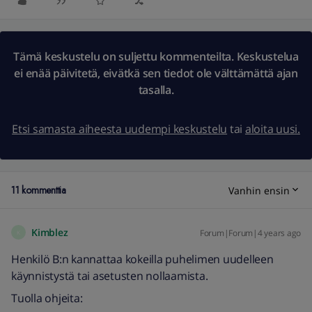
Tämä keskustelu on suljettu kommenteilta. Keskustelua
ei enää päivitetä, eivätkä sen tiedot ole välttämättä ajan
tasalla.
Etsi samasta aiheesta uudempi keskustelu
tai
aloita uusi.
11 kommenttia
Vanhin ensin
Kimblez
Forum|Forum|4 years ago
K
Henkilö B:n kannattaa kokeilla puhelimen uudelleen
käynnistystä tai asetusten nollaamista.
Tuolla ohjeita: