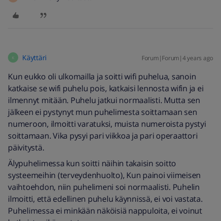
Käyttäri
Forum|Forum|4 years ago
K
Kun eukko oli ulkomailla ja soitti wifi puhelua, sanoin
katkaise se wifi puhelu pois, katkaisi lennosta wifin ja ei
ilmennyt mitään. Puhelu jatkui normaalisti. Mutta sen
jälkeen ei pystynyt mun puhelimesta soittamaan sen
numeroon, ilmoitti varatuksi, muista numeroista pystyi
soittamaan. Vika pysyi pari viikkoa ja pari operaattori
päivitystä.
Älypuhelimessa kun soitti näihin takaisin soitto
systeemeihin (terveydenhuolto), Kun painoi viimeisen
vaihtoehdon, niin puhelimeni soi normaalisti. Puhelin
ilmoitti, että edellinen puhelu käynnissä, ei voi vastata.
Puhelimessa ei minkään näköisiä nappuloita, ei voinut