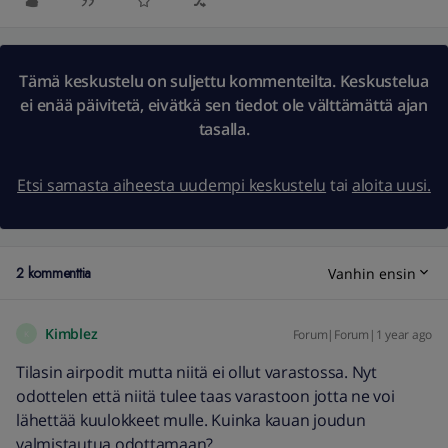
Tämä keskustelu on suljettu kommenteilta. Keskustelua
ei enää päivitetä, eivätkä sen tiedot ole välttämättä ajan
tasalla.
Etsi samasta aiheesta uudempi keskustelu
tai
aloita uusi.
2 kommenttia
Vanhin ensin
Kimblez
Forum|Forum|1 year ago
K
Tilasin airpodit mutta niitä ei ollut varastossa. Nyt
odottelen että niitä tulee taas varastoon jotta ne voi
lähettää kuulokkeet mulle. Kuinka kauan joudun
valmistautua odottamaan?