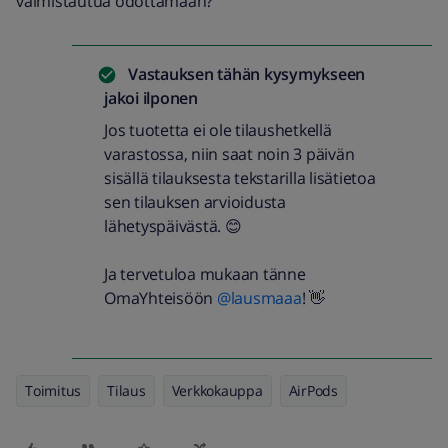
valmistautua odottamaan?
Vastauksen tähän kysymykseen
jakoi
ilponen
Jos tuotetta ei ole tilaushetkellä
varastossa, niin saat noin 3 päivän
sisällä tilauksesta tekstarilla lisätietoa
sen tilauksen arvioidusta
lähetyspäivästä. 😊
Ja tervetuloa mukaan tänne
OmaYhteisöön ​
@lausmaaa
! 👋
Toimitus
Tilaus
Verkkokauppa
AirPods