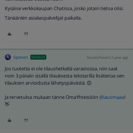
Kysäise verkkokaupan Chatissa, josko jotain tietoa olisi.
Tänäänkin asiakaspalvelijat paikalla.
ilponen
Forum|Forum|1 year ago
VASTAUS
Jos tuotetta ei ole tilaushetkellä varastossa, niin saat
noin 3 päivän sisällä tilauksesta tekstarilla lisätietoa sen
tilauksen arvioidusta lähetyspäivästä. 😊
Ja tervetuloa mukaan tänne OmaYhteisöön ​
@lausmaaa
!
👋