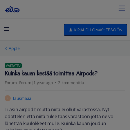
KIRJAUDU OMAYHTEISÖÖN
Apple
VASTATTU
Kuinka kauan kestää toimittaa Airpods?
Forum|Forum|1 year ago
2 kommenttia
lausmaaa
L
Tilasin airpodit mutta niitä ei ollut varastossa. Nyt
odottelen että niitä tulee taas varastoon jotta ne voi
lähettää kuulokkeet mulle. Kuinka kauan joudun