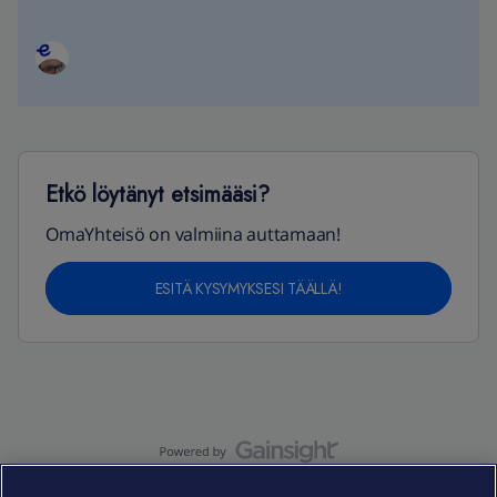
Etkö löytänyt etsimääsi?
OmaYhteisö on valmiina auttamaan!
ESITÄ KYSYMYKSESI TÄÄLLÄ!