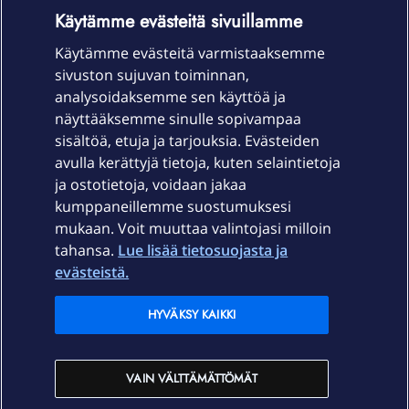
OmaYhteisö-käyttöehdot
Accessibility statement
Käytämme evästeitä sivuillamme
Käytämme evästeitä varmistaaksemme
sivuston sujuvan toiminnan,
Laitteet & liittymät
analysoidaksemme sen käyttöä ja
näyttääksemme sinulle sopivampaa
sisältöä, etuja ja tarjouksia. Evästeiden
Palvelut
avulla kerättyjä tietoja, kuten selaintietoja
ja ostotietoja, voidaan jakaa
Tuki
kumppaneillemme suostumuksesi
mukaan. Voit muuttaa valintojasi milloin
tahansa.
Lue lisää tietosuojasta ja
Ajankohtaista
evästeistä.
Elisa Oyj
HYVÄKSY KAIKKI
In English
VAIN VÄLTTÄMÄTTÖMÄT