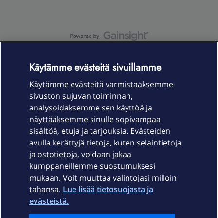
OmaYhteisö-käyttöehdot
Accessibility statement
Käytämme evästeitä sivuillamme
Käytämme evästeitä varmistaaksemme
sivuston sujuvan toiminnan,
Laitteet & liittymät
analysoidaksemme sen käyttöä ja
näyttääksemme sinulle sopivampaa
sisältöä, etuja ja tarjouksia. Evästeiden
Palvelut
avulla kerättyjä tietoja, kuten selaintietoja
ja ostotietoja, voidaan jakaa
Tuki
kumppaneillemme suostumuksesi
mukaan. Voit muuttaa valintojasi milloin
tahansa.
Lue lisää tietosuojasta ja
Ajankohtaista
evästeistä.