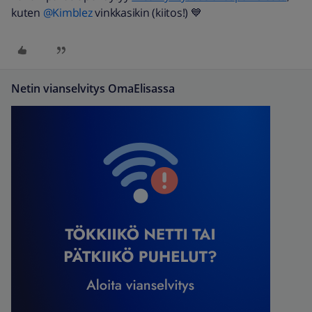
kuten
@Kimblez
vinkkasikin (kiitos!) 💙
Netin vianselvitys OmaElisassa