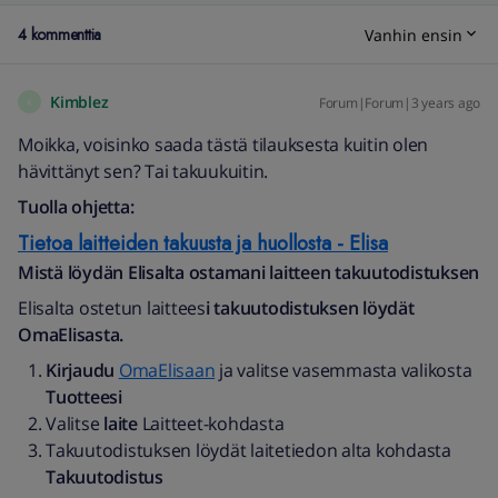
4 kommenttia
Vanhin ensin
Kimblez
Forum|Forum|3 years ago
K
Moikka, voisinko saada tästä tilauksesta kuitin olen
hävittänyt sen? Tai takuukuitin.
Tuolla ohjetta:
Tietoa laitteiden takuusta ja huollosta - Elisa
Mistä löydän Elisalta ostamani laitteen takuutodistuksen
Elisalta ostetun laittees
i takuutodistuksen löydät
OmaElisasta.
Kirjaudu
OmaElisaan
ja valitse vasemmasta valikosta
Tuotteesi
Valitse
laite
Laitteet-kohdasta
Takuutodistuksen löydät laitetiedon alta kohdasta
Takuutodistus