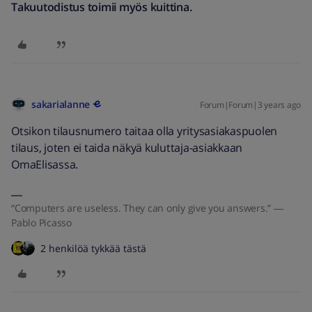
Takuutodistus toimii myös kuittina.
sakarialanne
Forum|Forum|3 years ago
Otsikon tilausnumero taitaa olla yritysasiakaspuolen
tilaus, joten ei taida näkyä kuluttaja-asiakkaan
OmaElisassa.
“Computers are useless. They can only give you answers.” ―
Pablo Picasso
2 henkilöä tykkää tästä