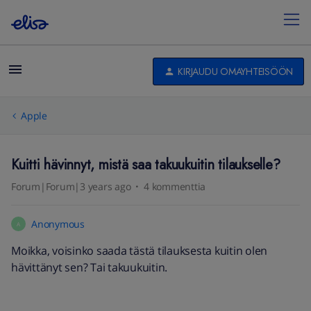
KIRJAUDU OMAYHTEISÖÖN
Apple
Kuitti hävinnyt, mistä saa takuukuitin tilaukselle?
Forum|Forum|3 years ago
4 kommenttia
Anonymous
A
Moikka, voisinko saada tästä tilauksesta kuitin olen
hävittänyt sen? Tai takuukuitin.