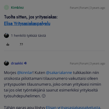
Kimblez
Forum|Forum|3 years ago
K
Tuolta sitten, jos yrityasiakas:
Elisa Yritysasiakaspalvelu
1 henkilö tykkää tästä
draakki
Forum|Forum|3 years ago
Morjes
@kinnlar
! Kuten
@sakarialanne
tulkkasikin niin
otsikosta piilottamani tilausnumero vaikuttaisi olleen
yrityspuolen tilausnumero, joko oman yrityksesi nimiin
tai jos olet työntekijänä saanut esimerkiksi yritykseltä
työsuhdepuhelimen. 🙂
Tähän paras apu löytyy
Elisan yrityasasiakaspalvelusta
,