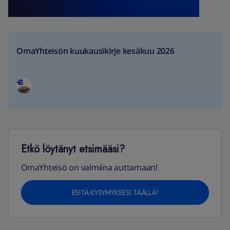
OmaYhteisön kuukausikirje kesäkuu 2026
Etkö löytänyt etsimääsi?
OmaYhteisö on valmiina auttamaan!
ESITÄ KYSYMYKSESI TÄÄLLÄ!