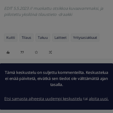
EDIT 5.5.2023 // muokattu otsikkoa kuvaavammaksi, ja
piilotettu yksilöivä tilaustieto -draakki
Kuitti
Tilaus
Takuu
Laitteet
Yritysasiakkaat
Tämä keskustelu on suljettu kommenteilta. Keskustelua
ei enää päivitetä, eivätkä sen tiedot ole välttämättä ajan
tasalla.
Etsi samasta aiheesta uudempi keskustelu
tai
aloita uusi.