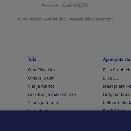
OmaYhteisö-käyttöehdot
Accessibility statement
Tuki
Ajankohtaista
OmaElisa 24h
Elisa Etuohje
Ohjeet ja tuki
Elisa 5G
Viat ja häiriöt
Ideat ja artikke
Laskutus ja maksaminen
Liittymät lapsi
Tilaus ja toimitus
Kellopuhelin l
Laiteohjeet
Black Friday
Asiakaspalvelun yhteystiedot
Huippuetuja El
Soita Omagurulle