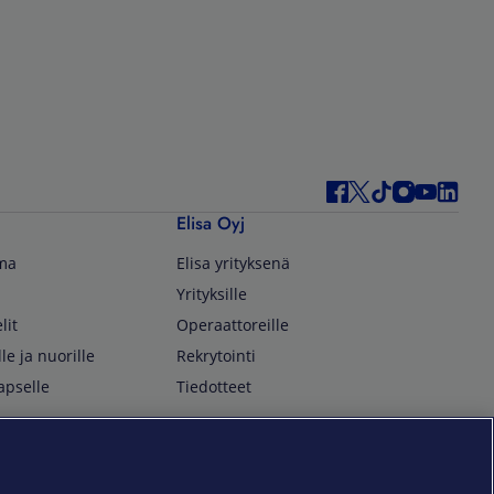
Elisa Oyj
lma
Elisa yrityksenä
Yrityksille
lit
Operaattoreille
lle ja nuorille
Rekrytointi
apselle
Tiedotteet
In English
isan asiakkaille
Customer Service