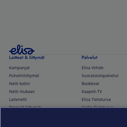
Laitteet & liittymät
Palvelut
Kampanjat
Elisa Viihde
Puhelinliittymät
Suoratoistopalvelut
Netti kotiin
Bookbeat
Netti mukaan
Kaapeli-TV
Laitenetti
Elisa Tietoturva
Prepaid-liittymät
Kodin Tietoturva
Puhelimet ja tarvikkeet
Mobiilivarmenne
Tietotekniikka
Kuka soittaa