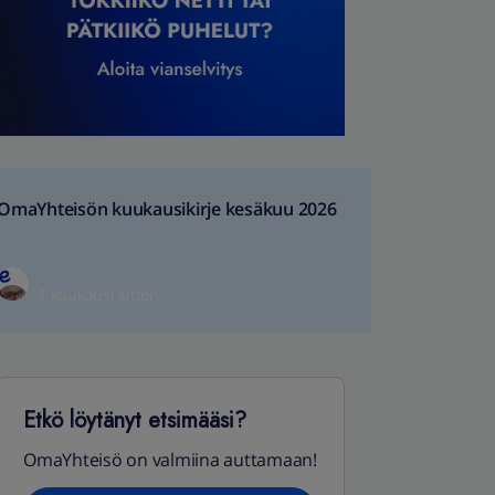
OmaYhteisön kuukausikirje kesäkuu 2026
1 kuukausi sitten
Etkö löytänyt etsimääsi?
OmaYhteisö on valmiina auttamaan!