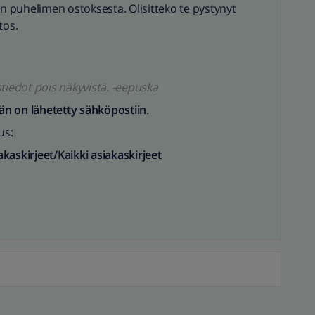
in puhelimen ostoksesta. Olisitteko te pystynyt
tos.
tiedot pois näkyvistä. -eepuska
hän on lähetetty sähköpostiin.
us:
kaskirjeet/Kaikki asiakaskirjeet