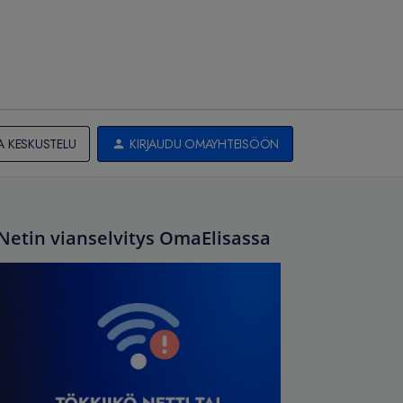
A KESKUSTELU
KIRJAUDU OMAYHTEISÖÖN
Netin vianselvitys OmaElisassa