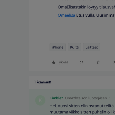
OmaElisastakin löytyy tilausva
Omaelisa
Etusivulla, Uusimmat
iPhone
Kuitti
Laitteet
Tykkää
1 kommentti
Kimblez
OmaYhteisön luottojäsen
K
Hei. Vuosi sitten olin ostanut teil
muutama viikko sitten puhelin oli