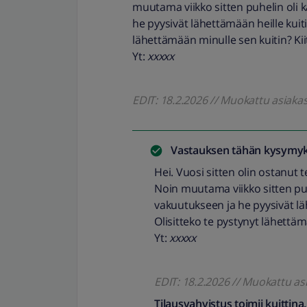
muutama viikko sitten puhelin oli
he pyysivät lähettämään heille kuit
lähettämään minulle sen kuitin? Kii
Yt:
xxxxx
EDIT: 18.2.2026 // Muokattu asiakas
Vastauksen tähän kysymyk
Hei. Vuosi sitten olin ostanut 
Noin muutama viikko sitten pu
vakuutukseen ja he pyysivät lä
Olisitteko te pystynyt lähettäm
Yt:
xxxxx
EDIT: 18.2.2026 // Muokattu as
Tilausvahvistus toimii kuittina