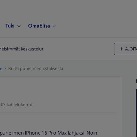
Tuki
OmaElisa
ALOIT
meisimmät keskustelut
le
Kuitti puhelimen ostoksesta
103 katselukerrat
tä puhelimen IPhone 16 Pro Max lahjaksi. Noin