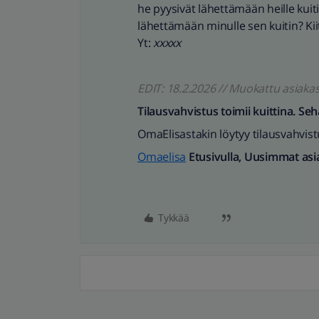
he pyysivät lähettämään heille kuit
lähettämään minulle sen kuitin? Kii
Yt:
xxxxx
EDIT: 18.2.2026 // Muokattu asiakas
Tilausvahvistus toimii kuittina. Se
OmaElisastakin löytyy tilausvahvist
Omaelisa
Etusivulla, Uusimmat asia
Tykkää