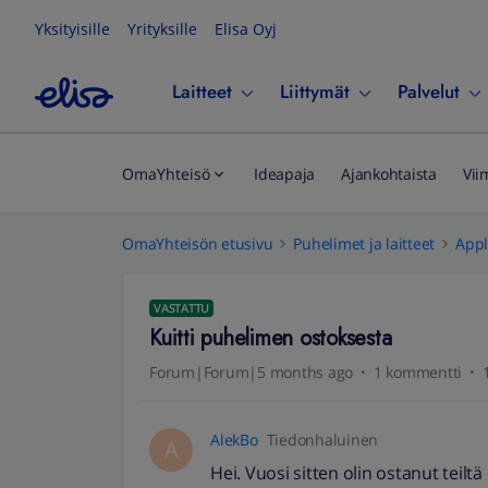
Yksityisille
Yrityksille
Elisa Oyj
Laitteet
Liittymät
Palvelut
OmaYhteisö
Ideapaja
Ajankohtaista
Vii
OmaYhteisön etusivu
Puhelimet ja laitteet
App
VASTATTU
Kuitti puhelimen ostoksesta
Forum|Forum|5 months ago
1 kommentti
AlekBo
Tiedonhaluinen
A
Hei. Vuosi sitten olin ostanut teil