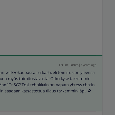
Forum|Forum|3 years ago
an verkkokaupassa rutkasti, eli toimitus on yleensä
puen myös toimitustavasta. Oliko kyse tarkemmin
 Max 1Tt 5G? Toki tehokkain on napata yhteys chatin
in saadaan katsastettua tilaus tarkemmin läpi. 🔎