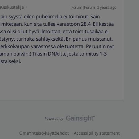
Keskustelija
Forum|Forum|3 years ago
tain syystä eilen puhelimella ei toiminut. Sain
oimitetaan, kun sitä tullee varastoon 28.4. Eli kestää
a olisi ollut hyvä ilmoittaa, että toimitusaikaa ei
säästynyt turhalta sähläykseltä. En pahus muistanut,
 verkkokaupan varastossa ole tuotetta. Peruutin nyt
man päivän:) Tilasin DNA:lta, josta toimitus 1-3
istaiseksi.
OmaYhteisö-käyttöehdot
Accessibility statement