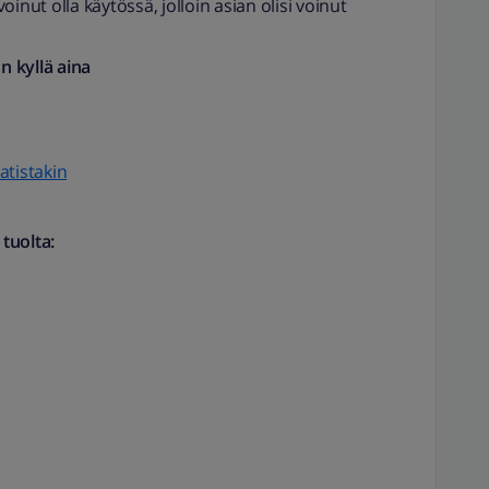
inut olla käytössä, jolloin asian olisi voinut
 kyllä aina
atistakin
tuolta: