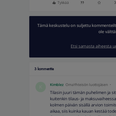
Tykkää
Tämä keskustelu on suljettu kommenteilta.
ole vältt
Etsi samasta aiheesta 
3 kommenttia
Kimblez
OmaYhteisön luottojäsen
K
Tilasin juuri tämän puhelimen ja sit
kuitenkin tilaus- ja maksuvaiheessa 
kolmen päivän sisällä arvion toimi
aikaa, siis kuinka kauan kestää tod