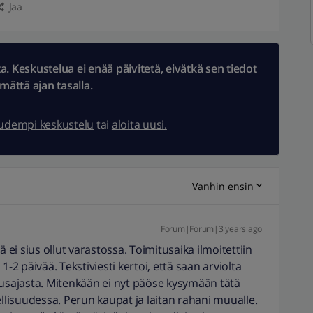
Jaa
 Keskustelua ei enää päivitetä, eivätkä sen tiedot
ämättä ajan tasalla.
uudempi keskustelu
tai
aloita uusi.
Vanhin ensin
Forum|Forum|3 years ago
ä ei sius ollut varastossa. Toimitusaika ilmoitettiin
1-2 päivää. Tekstiviesti kertoi, että saan arviolta
tusajasta. Mitenkään ei nyt päöse kysymään tätä
ellisuudessa. Perun kaupat ja laitan rahani muualle.