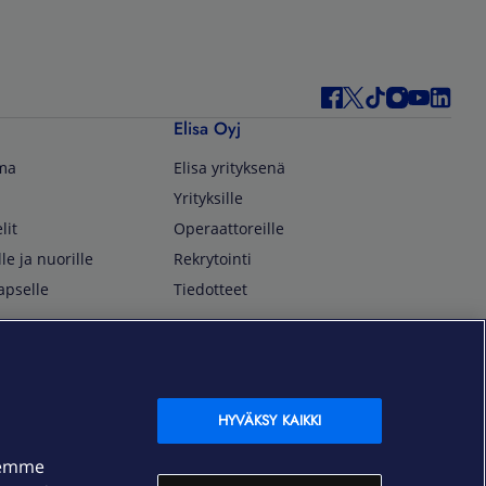
Elisa Oyj
lma
Elisa yrityksenä
Yrityksille
lit
Operaattoreille
lle ja nuorille
Rekrytointi
apselle
Tiedotteet
In English
isan asiakkaille
Customer Service
OmaElisa Self Service
HYVÄKSY KAIKKI
Moving to Finland
semme
Elisa Corporation