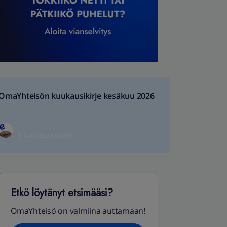
OmaYhteisön kuukausikirje kesäkuu 2026
1 kuukausi sitten
Etkö löytänyt etsimääsi?
OmaYhteisö on valmiina auttamaan!