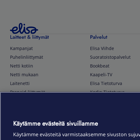
Laitteet & liittymät
Palvelut
Kampanjat
Elisa Viihde
Puhelinliittymät
Suoratoistopalvelut
Netti kotiin
Bookbeat
Netti mukaan
Kaapeli-TV
Laitenetti
Elisa Tietoturva
Prepaid-liittymät
Kodin Tietoturva
Puhelimet ja tarvikkeet
Mobiilivarmenne
Tietotekniikka
Kuka soittaa
Pelaaminen
Sähköpostipalvelu
Käytämme evästeitä sivuillamme
TV & audio
Elisa Kotiverkko
Käytämme evästeitä varmistaaksemme sivuston suju
Kodinkoneet
Elisa Pilvilinna