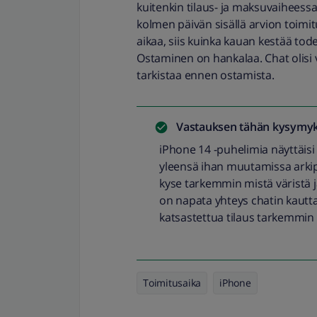
kuitenkin tilaus- ja maksuvaiheessa 
kolmen päivän sisällä arvion toimi
aikaa, siis kuinka kauan kestää tod
Ostaminen on hankalaa. Chat olisi vo
tarkistaa ennen ostamista.
Vastauksen tähän kysymyk
iPhone 14 -puhelimia näyttäisi
yleensä ihan muutamissa arkip
kyse tarkemmin mistä väristä j
on napata yhteys chatin kautt
katsastettua tilaus tarkemmin l
Toimitusaika
iPhone