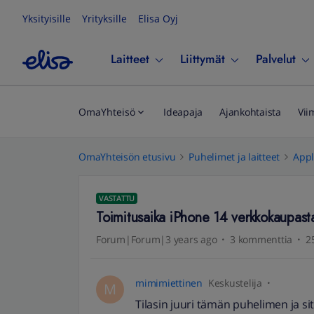
Yksityisille
Yrityksille
Elisa Oyj
Laitteet
Liittymät
Palvelut
OmaYhteisö
Ideapaja
Ajankohtaista
Vii
OmaYhteisön etusivu
Puhelimet ja laitteet
App
VASTATTU
Toimitusaika iPhone 14 verkkokaupast
Forum|Forum|3 years ago
3 kommenttia
2
mimimiettinen
Keskustelija
M
Tilasin juuri tämän puhelimen ja sit