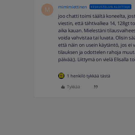
mimimiettinen
KESKUSTELUN ALOITTAJA
M
joo chatti toimi täältä koneelta, jos
viestin, että tähtivalkea 14, 128gt t
aika kauan. Mielestäni tilausvaiheess
voida vahvistaa tai luvata. Olisin 
että näin on usein käytäntö, jos ei
tilauksen ja odottelen rahoja muuta
päivää;). Liittymä on vielä Elisalla to
1 henkilö tykkää tästä
Tykkää