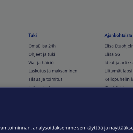
Tuki
Ajankohtaista
OmaElisa 24h
Elisa Etuohje
Ohjeet ja tuki
Elisa 5G
Viat ja häiriöt
Ideat ja artikke
Laskutus ja maksaminen
Liittymät lapsi
Tilaus ja toimitus
Kellopuhelin l
Laiteohjeet
Black Friday
Asiakaspalvelun yhteystiedot
Huippuetuja El
Soita Omagurulle
OmaYhteisö
Myymälät ja myyntipisteet
van toiminnan, analysoidaksemme sen käyttöä ja näyttääk
Kuuluvuuskartta