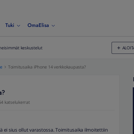
Tuki
OmaElisa
ALOIT
meisimmät keskustelut
le
Toimitusaika iPhone 14 verkkokaupasta?
a?
54 katselukerrat
ä ei sius ollut varastossa. Toimitusaika ilmoitettiin