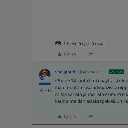
1 henkilö tykkää tästä
Tykkää
Snouppi
Elisalainen
VASTAUS
iPhone 14 -puhelimia näyttäisi olev
ihan muutamissa arkipäivissä riip
+17
mistä väristä ja mallista esim. Pro
kautta meidän asiakaspalveluun, ni
Tykkää