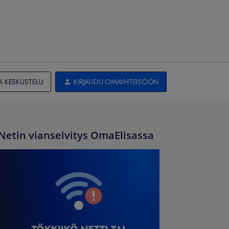
A KESKUSTELU
KIRJAUDU OMAYHTEISÖÖN
Netin vianselvitys OmaElisassa