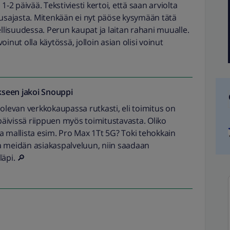
1-2 päivää. Tekstiviesti kertoi, että saan arviolta
tusajasta. Mitenkään ei nyt päöse kysymään tätä
ellisuudessa. Perun kaupat ja laitan rahani muualle.
inut olla käytössä, jolloin asian olisi voinut
seen jakoi
Snouppi
 olevan verkkokaupassa rutkasti, eli toimitus on
äivissä riippuen myös toimitustavasta. Oliko
a mallista esim. Pro Max 1Tt 5G? Toki tehokkain
a meidän asiakaspalveluun, niin saadaan
äpi. 🔎